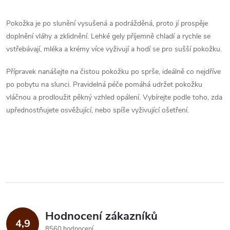
O
t
ů
v
Pokožka je po slunění vysušená a podrážděná, proto jí prospěje
ů
doplnění vláhy a zklidnění. Lehké gely příjemně chladí a rychle se
l
vstřebávají, mléka a krémy více vyživují a hodí se pro sušší pokožku.
á
Přípravek nanášejte na čistou pokožku po sprše, ideálně co nejdříve
d
po pobytu na slunci. Pravidelná péče pomáhá udržet pokožku
vláčnou a prodloužit pěkný vzhled opálení. Vybírejte podle toho, zda
a
upřednostňujete osvěžující, nebo spíše vyživující ošetření.
c
í
p
r
v
Hodnocení zákazníků
4,9
8560 hodnocení