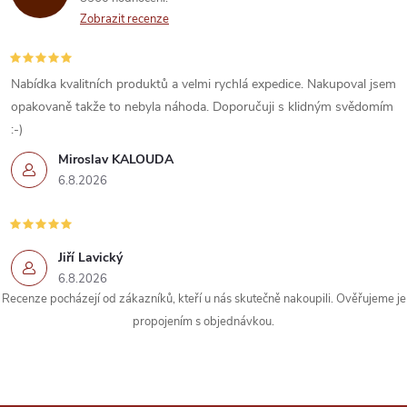
k
Zobrazit recenze
y
v
Nabídka kvalitních produktů a velmi rychlá expedice. Nakupoval jsem
ý
opakovaně takže to nebyla náhoda. Doporučuji s klidným svědomím
:-)
p
Miroslav KALOUDA
i
6.8.2026
s
u
Jiří Lavický
6.8.2026
Recenze pocházejí od zákazníků, kteří u nás skutečně nakoupili. Ověřujeme je
propojením s objednávkou.