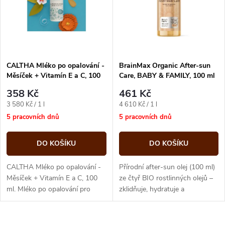
p
n
i
í
s
p
CALTHA Mléko po opalování -
BrainMax Organic After-sun
Měsíček + Vitamín E a C, 100
Care, BABY & FAMILY, 100 ml
p
ml
r
358 Kč
461 Kč
r
Měrná
Měrná
3 580 Kč / 1 l
4 610 Kč / 1 l
o
cena:
cena:
5 pracovních dnů
5 pracovních dnů
o
d
DO KOŠÍKU
DO KOŠÍKU
d
u
CALTHA Mléko po opalování -
Přírodní after-sun olej (100 ml)
u
Měsíček + Vitamín E a C, 100
ze čtyř BIO rostlinných olejů –
ml. Mléko po opalování pro
zklidňuje, hydratuje a
k
zklidnění a hydrataci pokožky
regeneruje pokožku po
k
namáhané sluncem.
opalování. Vhodný pro celou
t
rodinu.