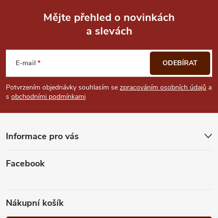
Mějte přehled o novinkách
a slevách
Z
á
E-mail
ODEBÍRAT
p
Potvrzením objednávky souhlasím se
zpracováním osobních údajů
a
s
obchodními podmínkami
a
t
Informace pro vás
í
Facebook
Nákupní košík