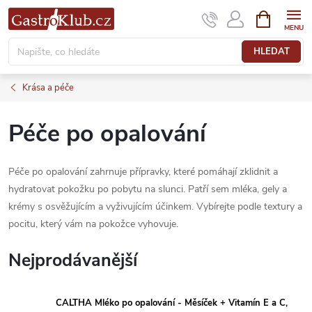
Přejít
NÁKUPNÍ
KOŠÍK
na
obsah
HLEDAT
Krása a péče
Péče po opalování
Péče po opalování zahrnuje přípravky, které pomáhají zklidnit a
hydratovat pokožku po pobytu na slunci. Patří sem mléka, gely a
krémy s osvěžujícím a vyživujícím účinkem. Vybírejte podle textury a
pocitu, který vám na pokožce vyhovuje.
Nejprodávanější
CALTHA Mléko po opalování - Měsíček + Vitamín E a C,