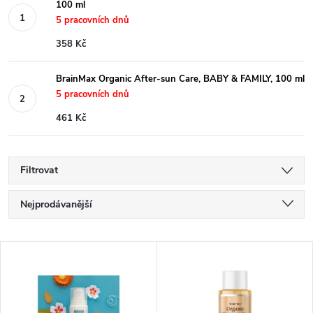
100 ml
5 pracovních dnů
358 Kč
BrainMax Organic After-sun Care, BABY & FAMILY, 100 ml
5 pracovních dnů
461 Kč
Filtrovat
Ř
Nejprodávanější
a
Nejlevnější
V
Nejdražší
z
ý
Abecedně
e