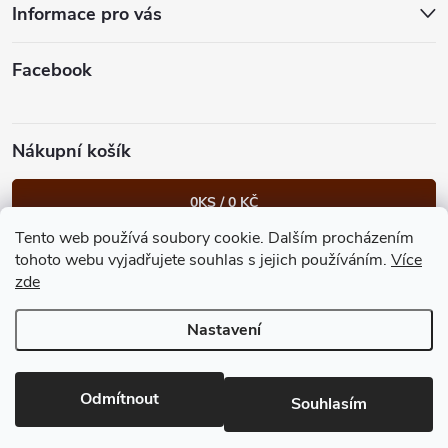
t
Informace pro vás
í
Facebook
Nákupní košík
0
KS /
0 KČ
Tento web používá soubory cookie. Dalším procházením
Heureka.cz
Facebook
Instagram
Bonvolo - přidej se taky
tohoto webu vyjadřujete souhlas s jejich používáním.
Více
zde
Nastavení
Copyright 2026
GastroKlub.cz
. Všechna práva vyhrazena.
Upravit
nastavení cookies
Vytvořil Shoptet Premium
Odmítnout
Souhlasím