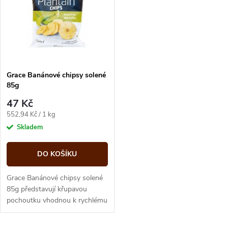
e
p
n
i
í
s
p
Grace Banánové chipsy solené
85g
p
r
47 Kč
r
Měrná
552,94 Kč / 1 kg
o
cena:
Skladem
o
d
DO KOŠÍKU
d
u
Grace Banánové chipsy solené
u
85g představují křupavou
pochoutku vhodnou k rychlému
k
zakousnutí. V kategorii
k
Omáčky, hořčice, kečupy,