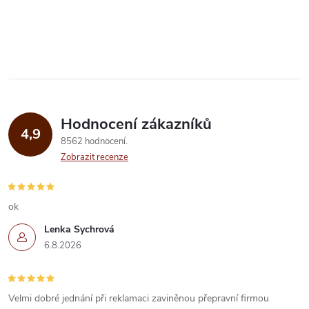
t
pesta:...
O
t
ů
v
ů
l
á
Hodnocení zákazníků
d
4,9
8562 hodnocení
a
Zobrazit recenze
c
í
ok
Lenka Sychrová
p
6.8.2026
r
v
Velmi dobré jednání při reklamaci zaviněnou přepravní firmou