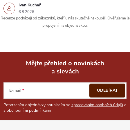
k
Ivan Kuchař
6.8.2026
y
Recenze pocházejí od zákazníků, kteří u nás skutečně nakoupili. Ověřujeme je
propojením s objednávkou.
v
ý
p
i
Mějte přehled o novinkách
a slevách
Z
s
u
á
E-mail
ODEBÍRAT
p
Potvrzením objednávky souhlasím se
zpracováním osobních údajů
a
s
obchodními podmínkami
a