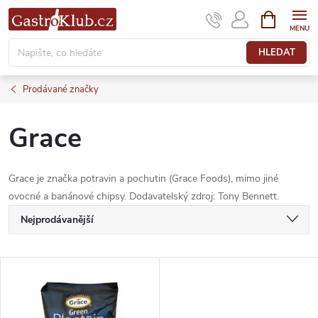
Přejít
NÁKUPNÍ
KOŠÍK
na
obsah
HLEDAT
Prodávané značky
Grace
Grace je značka potravin a pochutin (Grace Foods), mimo jiné
ovocné a banánové chipsy. Dodavatelský zdroj: Tony Bennett.
Ř
Nejprodávanější
a
Nejlevnější
V
Nejdražší
z
ý
Abecedně