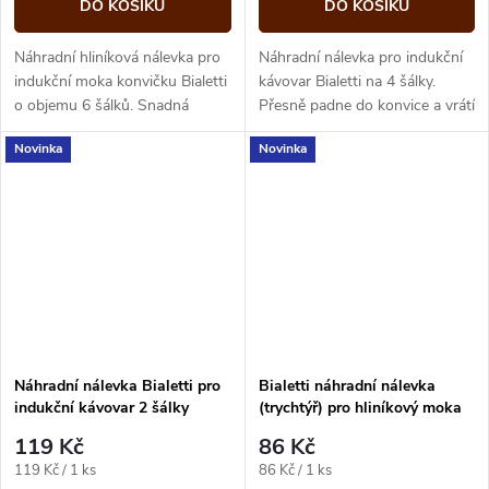
DO KOŠÍKU
DO KOŠÍKU
Náhradní hliníková nálevka pro
Náhradní nálevka pro indukční
indukční moka konvičku Bialetti
kávovar Bialetti na 4 šálky.
o objemu 6 šálků. Snadná
Přesně padne do konvice a vrátí
náhrada opotřebovaného dílu,
vaší moce plný výkon i chuť.
Novinka
Novinka
díky které bude vaše kávovar...
Náhradní nálevka Bialetti pro
Bialetti náhradní nálevka
indukční kávovar 2 šálky
(trychtýř) pro hliníkový moka
konvici – 2 šálky
119 Kč
86 Kč
Měrná
Měrná
119 Kč / 1 ks
86 Kč / 1 ks