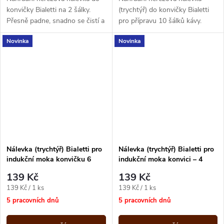
konvičky Bialetti na 2 šálky.
(trychtýř) do konvičky Bialetti
Přesně padne, snadno se čistí a
pro přípravu 10 šálků kávy.
vrátí vašemu moka konvici plný
Přesně padne do nerezových
Novinka
Novinka
výkon.
moka kávovarů a vrátí vaší...
Nálevka (trychtýř) Bialetti pro
Nálevka (trychtýř) Bialetti pro
indukční moka konvičku 6
indukční moka konvici – 4
šálků
šálky
139 Kč
139 Kč
Měrná
Měrná
139 Kč / 1 ks
139 Kč / 1 ks
cena:
cena:
5 pracovních dnů
5 pracovních dnů