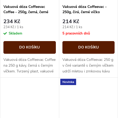
Vakuová dóza Coffeevac
Vakuová dóza Coffeevac -
Coffee - 250g, černá, černé
250g, čirá, černé víčko
víčko
234 Kč
214 Kč
Měrná
Měrná
234 Kč / 1 ks
214 Kč / 1 ks
cena:
cena:
Skladem
5 pracovních dnů
DO KOŠÍKU
DO KOŠÍKU
Vakuová dóza Coffeevac Coffee
Vakuová dóza Coffeevac 250 g
na 250 g kávy, černá s černým
v čiré variantě s černým víčkem
víčkem. Tvrzený plast, vakuové
udrží mletou i zrnkovou kávu
uzavření jediným stiskem
déle čerstvou.
Novinka
tlačítka.