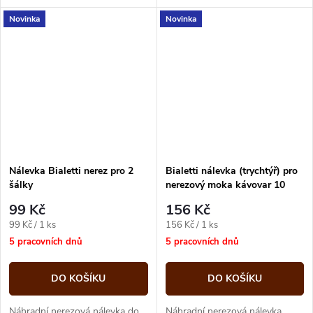
Zajišťuje dokonalé utěsnění a
6 šálků. Vhodná i na indukci.
Novinka
Novinka
správný tlak při přípravě...
Nálevka Bialetti nerez pro 2
Bialetti nálevka (trychtýř) pro
šálky
nerezový moka kávovar 10
šálků
99 Kč
156 Kč
Měrná
Měrná
99 Kč / 1 ks
156 Kč / 1 ks
cena:
cena:
5 pracovních dnů
5 pracovních dnů
DO KOŠÍKU
DO KOŠÍKU
Náhradní nerezová nálevka do
Náhradní nerezová nálevka