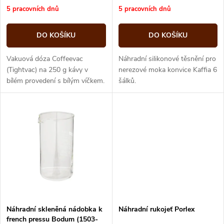
r
o
cena:
cena:
5 pracovních dnů
5 pracovních dnů
o
d
DO KOŠÍKU
DO KOŠÍKU
d
u
Vakuová dóza Coffeevac
Náhradní silikonové těsnění pro
u
(Tightvac) na 250 g kávy v
nerezové moka konvice Kaffia 6
bílém provedení s bílým víčkem.
šálků.
k
Vzduchotěsné víčko udrží kávu
k
déle čerstvou a aromatickou.
t
t
ů
ů
Náhradní skleněná nádobka k
Náhradní rukojeť Porlex
french pressu Bodum (1503-