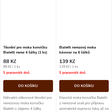
Těsnění pro moka konvičku
Bialetti nerezový moka
Bialetti nerez 4 šálky (1 ks)
kávovar na 6 šálků
88 Kč
139 Kč
Měrná
Měrná
88 Kč / 1 ks
139 Kč / 1 ks
cena:
cena:
5 pracovních dnů
5 pracovních dnů
DO KOŠÍKU
DO KOŠÍKU
Náhradní silikonové těsnění pro
Klasická moka konvička Bialetti
nerezovou moka konvičku
z nerezové oceli pro přípravu
Bialetti o objemu 4 šálky.
aromatické espresso kávy až na