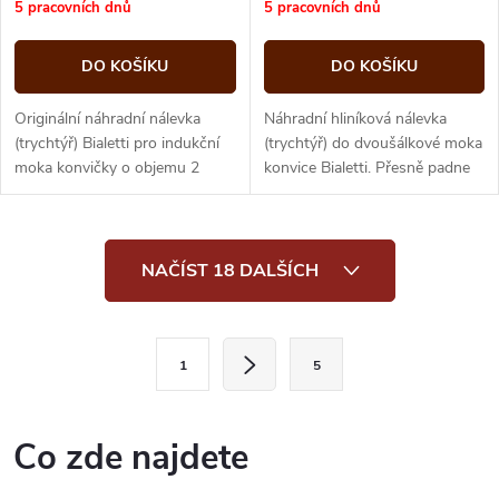
cena:
cena:
5 pracovních dnů
5 pracovních dnů
DO KOŠÍKU
DO KOŠÍKU
Originální náhradní nálevka
Náhradní hliníková nálevka
(trychtýř) Bialetti pro indukční
(trychtýř) do dvoušálkové moka
moka konvičky o objemu 2
konvice Bialetti. Přesně padne
šálky. Rychlá a levná náhrada
do originálního kotlíku a vrátí
opotřebovaného dílu, díky
vaší konvici plnou funkčnost.
které...
O
NAČÍST 18 DALŠÍCH
v
l
S
1
5
t
á
r
d
á
Co zde najdete
a
n