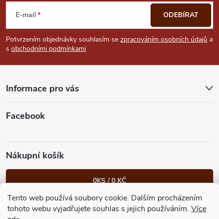
á
E-mail
ODEBÍRAT
p
Potvrzením objednávky souhlasím se
zpracováním osobních údajů
a
s
obchodními podmínkami
a
t
Informace pro vás
í
Facebook
Nákupní košík
0
KS /
0 KČ
Tento web používá soubory cookie. Dalším procházením
Heureka.cz
Facebook
Instagram
Bonvolo - přidej se taky
tohoto webu vyjadřujete souhlas s jejich používáním.
Více