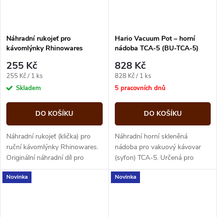
Náhradní rukojeť pro
Hario Vacuum Pot – horní
kávomlýnky Rhinowares
nádoba TCA-5 (BU-TCA-5)
255 Kč
828 Kč
Měrná
Měrná
255 Kč / 1 ks
828 Kč / 1 ks
cena:
cena:
Skladem
5 pracovních dnů
DO KOŠÍKU
DO KOŠÍKU
Náhradní rukojeť (klička) pro
Náhradní horní skleněná
ruční kávomlýnky Rhinowares.
nádoba pro vakuový kávovar
Originální náhradní díl pro
(syfon) TCA-5. Určená pro
výměnu opotřebené nebo
přípravu kávy metodou vacuum
Novinka
Novinka
poškozené kličky mlýnku
pot, kompatibilní s pětišálkovou
Rhinowares.
verzí....