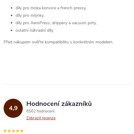
k
c
díly pro moka konvice a french pressy,
o
díly pro mlýnky,
í
v
díly pro AeroPress, drippery a vacuum poty,
á
p
ostatní náhradní díly.
n
r
Před nákupem ověřte kompatibilitu s konkrétním modelem.
í
v
k
y
v
ý
Hodnocení zákazníků
4,9
8562 hodnocení
p
Zobrazit recenze
i