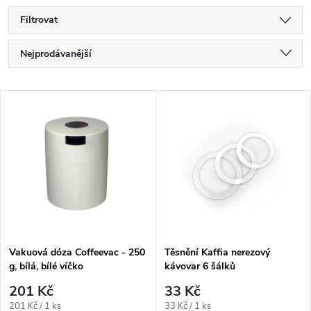
Filtrovat
Ř
Nejprodávanější
a
Nejlevnější
V
Nejdražší
z
ý
Abecedně
e
p
n
i
í
s
p
Vakuová dóza Coffeevac - 250
Těsnění Kaffia nerezový
g, bílá, bílé víčko
kávovar 6 šálků
p
r
201 Kč
33 Kč
Měrná
Měrná
201 Kč / 1 ks
33 Kč / 1 ks