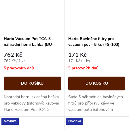
Hario Vacuum Pot TCA-3 –
Hario Bavlněné filtry pro
náhradní horní baňka (BU-
vacuum pot – 5 ks (FS-103)
TCA-3)
762 Kč
171 Kč
Měrná
Měrná
762 Kč / 1 ks
171 Kč / 1 ks
cena:
cena:
5 pracovních dnů
5 pracovních dnů
DO KOŠÍKU
DO KOŠÍKU
Náhradní horní skleněná baňka
Sada 5 náhradních bavlněných
pro vakuový (sifonový) kávovar
filtrů pro přípravu kávy ve
Hario Vacuum Pot TCA-3.
vacuum potu (sifonovém
Odolné borosilikátové sklo,
překapávači). Bavlněná tkanina
Novinka
Novinka
přesné dosednutí do těsnění,...
zachytí jemné částice a
propustí...