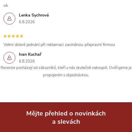
s
ok
u
Lenka Sychrová
6.8.2026
Velmi dobré jednání při reklamaci zaviněnou přepravní firmou
Ivan Kuchař
6.8.2026
Recenze pocházejí od zákazníků, kteří u nás skutečně nakoupili. Ověřujeme je
propojením s objednávkou.
Mějte přehled o novinkách
a slevách
Z