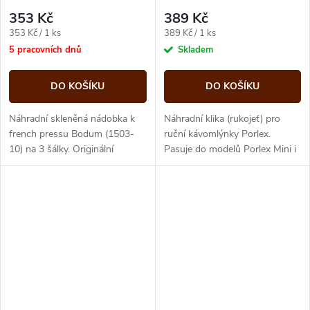
10) - na 3 šálky
353 Kč
389 Kč
Měrná
Měrná
353 Kč / 1 ks
389 Kč / 1 ks
cena:
cena:
5 pracovních dnů
Skladem
DO KOŠÍKU
DO KOŠÍKU
Náhradní skleněná nádobka k
Náhradní klika (rukojeť) pro
french pressu Bodum (1503-
ruční kávomlýnky Porlex.
10) na 3 šálky. Originální
Pasuje do modelů Porlex Mini i
náhradní sklo z varného
Tall a nahradí ztracenou nebo
borosilikátového skla – rozbité
poškozenou rukojeť.
sklo...