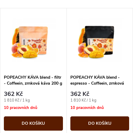
a
Nejlevnější
V
Nejdražší
z
ý
Abecedně
e
p
n
i
í
s
p
POPEACHY KÁVA blend - filtr
POPEACHY KÁVA blend -
- Coffeein, zrnková káva 200 g
espresso - Coffeein, zrnková
p
káva 200 g
r
362 Kč
362 Kč
r
Měrná
Měrná
1 810 Kč / 1 kg
1 810 Kč / 1 kg
o
cena:
cena:
10 pracovních dnů
10 pracovních dnů
o
d
DO KOŠÍKU
DO KOŠÍKU