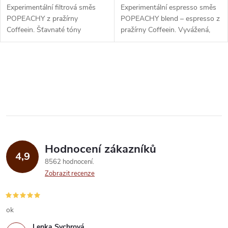
d
u
Experimentální filtrová směs
Experimentální espresso směs
u
POPEACHY z pražírny
POPEACHY blend – espresso z
Coffeein. Šťavnaté tóny
pražírny Coffeein. Vyvážená,
k
broskve, pomeranče,
šťavnatá a aromatická s
k
mandarinky a zeleného čaje.
intenzivními tóny broskve,...
t
Indonésie (Sumatra, Jáva),...
O
t
ů
v
ů
l
á
Hodnocení zákazníků
d
4,9
8562 hodnocení
a
Zobrazit recenze
c
í
ok
Lenka Sychrová