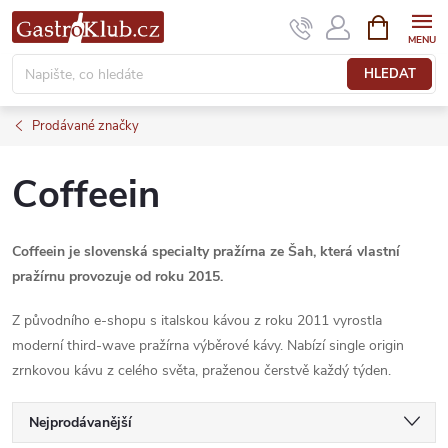
Přejít
NÁKUPNÍ
KOŠÍK
na
obsah
HLEDAT
Prodávané značky
Coffeein
Coffeein je slovenská specialty pražírna ze Šah, která vlastní
pražírnu provozuje od roku 2015.
Z původního e-shopu s italskou kávou z roku 2011 vyrostla
moderní third-wave pražírna výběrové kávy. Nabízí single origin
zrnkovou kávu z celého světa, praženou čerstvě každý týden.
Ř
Nejprodávanější