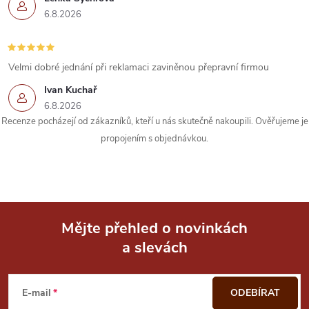
p
6.8.2026
r
v
Velmi dobré jednání při reklamaci zaviněnou přepravní firmou
k
Ivan Kuchař
6.8.2026
y
Recenze pocházejí od zákazníků, kteří u nás skutečně nakoupili. Ověřujeme je
propojením s objednávkou.
v
ý
p
i
Mějte přehled o novinkách
a slevách
Z
s
u
á
E-mail
ODEBÍRAT