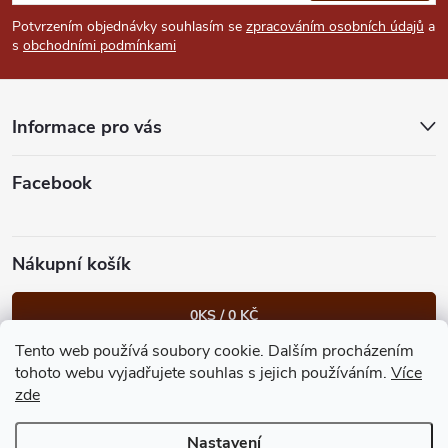
p
Potvrzením objednávky souhlasím se
zpracováním osobních údajů
a
s
obchodními podmínkami
a
t
Informace pro vás
í
Facebook
Nákupní košík
0
KS /
0 KČ
Tento web používá soubory cookie. Dalším procházením
Heureka.cz
Facebook
Instagram
Bonvolo - přidej se taky
tohoto webu vyjadřujete souhlas s jejich používáním.
Více
zde
Nastavení
Copyright 2026
GastroKlub.cz
. Všechna práva vyhrazena.
Upravit