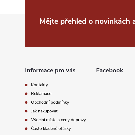
ý
p
Z
Mějte přehled o novinkách
i
á
s
p
u
a
Informace pro vás
Facebook
t
Kontakty
í
Reklamace
Obchodní podmínky
Jak nakupovat
Výdejní místa a ceny dopravy
Často kladené otázky