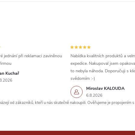
é jednání při reklamaci zaviněnou
Nabídka kvalitních produktů a velm
firmou
expedice. Nakupoval jsem opakova
to nebyla náhoda. Doporučuji s kl
van Kuchař
svědomím :-)
8.2026
Miroslav KALOUDA
6.8.2026
zejí od zákazníků, kteří u nás skutečně nakoupili. Ověřujeme je propojením 