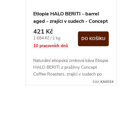
r
p
Etiopie HALO BERITI - barrel
o
aged - zrajíci v sudech - Concept
r
Coffee Roasters, zrnková káva
421 Kč
d
250 g
o
Měrná
1 684 Kč / 1 kg
DO KOŠÍKU
cena:
10 pracovních dnů
u
d
Naturální etiopská zrnková káva Etiopie
k
HALO BERITI z pražírny Concept
u
Coffee Roasters, zrající v sudech po
t
bourbonu. Sladký a hřejivý profil s...
Kód:
KA0034
k
ů
t
O
ů
v
l