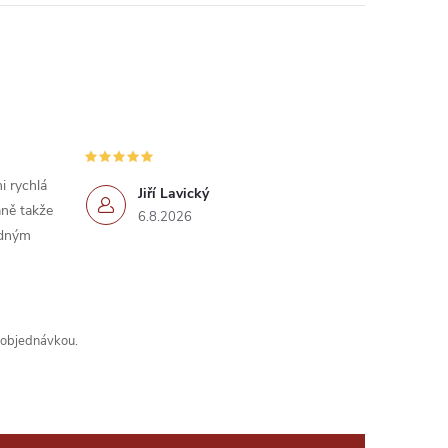
i rychlá
Jiří Lavický
ně takže
6.8.2026
idným
s objednávkou.