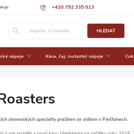
+420 792 335 013
nakupovat
Výdejní místa a ceny dopravy
Často kladené otázky
HLEDAT
ické nápoje
Káva, čaj, instantní nápoje
Cuk
Roasters
ích slovenských specialty pražíren se sídlem v Piešťanech.
í o rok později a první kávu představila na začátku roku 2016. 