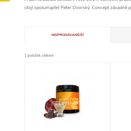
stojí spolumajitel Peter Dvorský. Concept zásadně pra
Ř
NEJPRODÁVANĚJŠÍ
a
1
položek celkem
z
V
e
ý
n
p
í
i
p
s