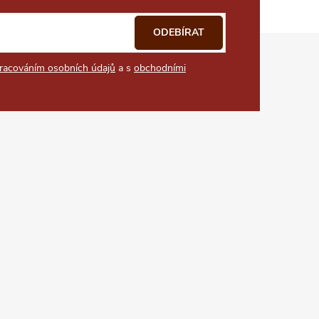
ODEBÍRAT
racováním osobních údajů
a s
obchodními