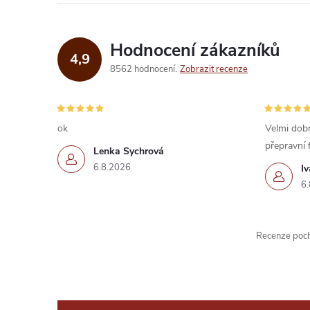
á
d
Hodnocení zákazníků
4,9
a
8562 hodnocení
Zobrazit recenze
c
í
ok
Velmi dobr
přepravní 
p
Lenka Sychrová
6.8.2026
I
r
6.
v
k
Recenze pochá
y
v