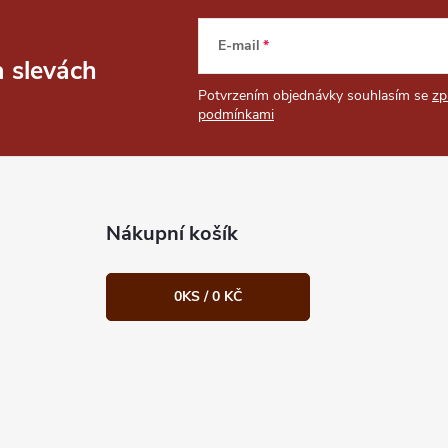
E-mail
a slevách
Potvrzením objednávky souhlasím se
zp
podmínkami
Nákupní košík
0
KS /
0 KČ