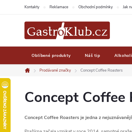
Přejít
Kontakty
Reklamace
Obchodní podmínky
Jak 
na
obsah
Oblíbené produkty
Náš tip
Alkohol
Prodávané značky
Concept Coffee Roasters
Domů
Concept Coffee 
Concept Coffee Roasters je jedna z nejuznávanějš
Pražírna začala vznikat v roce 2014, samotné pražen