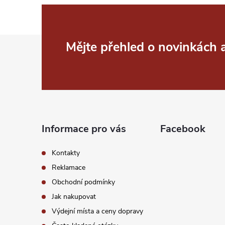
Z
Mějte přehled o novinkách
á
p
a
Informace pro vás
Facebook
t
Kontakty
í
Reklamace
Obchodní podmínky
Jak nakupovat
Výdejní místa a ceny dopravy