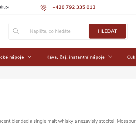
+420 792 335 013
nakupovat
Výdejní místa a ceny dopravy
Často kladené otázky
HLEDAT
ické nápoje
Káva, čaj, instantní nápoje
Cuk
nt blended a single malt whisky a nezavisly stocitel. Mossburn D