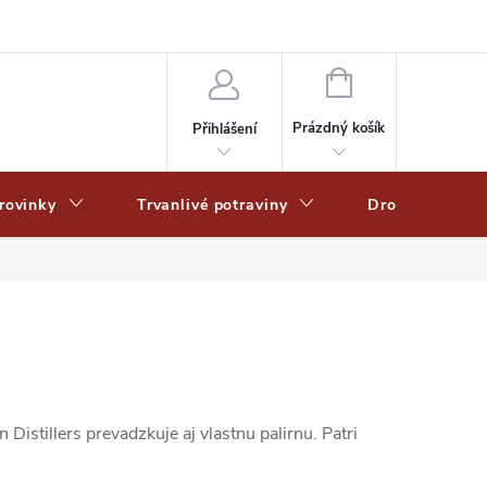
Zpracování osobních dat
Zásady ochrany osobních údajů
Zásady po
NÁKUPNÍ
KOŠÍK
Prázdný košík
Přihlášení
rovinky
Trvanlivé potraviny
Drogerie
istillers prevadzkuje aj vlastnu palirnu. Patri