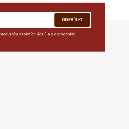
ODEBÍRAT
racováním osobních údajů
a s
obchodními