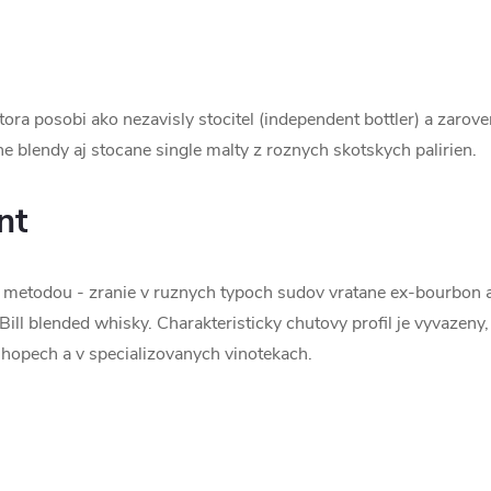
tora posobi ako nezavisly stocitel (independent bottler) a zarov
 blendy aj stocane single malty z roznych skotskych palirien.
nt
 metodou - zranie v ruznych typoch sudov vratane ex-bourbon a
ll blended whisky. Charakteristicky chutovy profil je vyvazeny
opech a v specializovanych vinotekach.
.