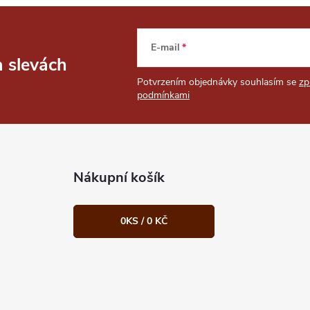
E-mail
a slevách
Potvrzením objednávky souhlasím se
zp
podmínkami
Nákupní košík
0
KS /
0 KČ