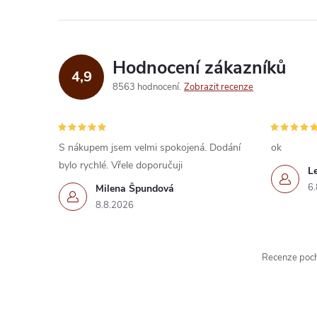
Hodnocení zákazníků
4,9
8563 hodnocení
Zobrazit recenze
S nákupem jsem velmi spokojená. Dodání
ok
bylo rychlé. Vřele doporučuji
L
6.
Milena Špundová
8.8.2026
Recenze pochá