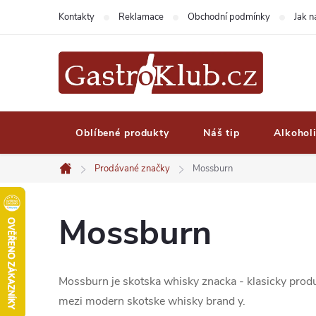
Přejít
Kontakty
Reklamace
Obchodní podmínky
Jak 
na
obsah
Oblíbené produkty
Náš tip
Alkohol
Prodávané značky
Mossburn
Domů
Mossburn
Mossburn je skotska whisky znacka - klasicky produce
mezi modern skotske whisky brand y.