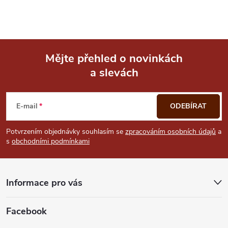
Mějte přehled o novinkách
a slevách
Z
á
E-mail
ODEBÍRAT
p
Potvrzením objednávky souhlasím se
zpracováním osobních údajů
a
s
obchodními podmínkami
a
t
Informace pro vás
í
Facebook