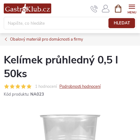
Přejít
NÁKUPNÍ
KOŠÍK
na
obsah
HLEDAT
Obalový materiál pro domácnosti a firmy
Kelímek průhledný 0,5 l
50ks
1 hodnocení
Podrobnosti hodnocení
Kód produktu:
NA023