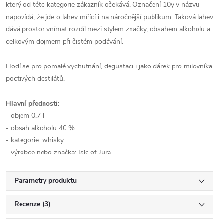
který od této kategorie zákazník očekává. Označení 10y v názvu
napovídá, že jde o láhev mířící i na náročnější publikum. Taková lahev
dává prostor vnímat rozdíl mezi stylem značky, obsahem alkoholu a
celkovým dojmem při čistém podávání.
Hodí se pro pomalé vychutnání, degustaci i jako dárek pro milovníka
poctivých destilátů.
Hlavní přednosti:
- objem 0,7 l
- obsah alkoholu 40 %
- kategorie: whisky
- výrobce nebo značka: Isle of Jura
Parametry produktu
Recenze (3)