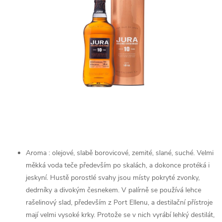
Aroma : olejové, slabě borovicové, zemité, slané, suché. Velmi
měkká voda teče především po skalách, a dokonce protéká i
jeskyní. Hustě porostlé svahy jsou místy pokryté zvonky,
dedrníky a divokým česnekem. V palírně se používá lehce
rašelinový slad, především z Port Ellenu, a destilační přístroje
mají velmi vysoké krky. Protože se v nich vyrábí lehký destilát,