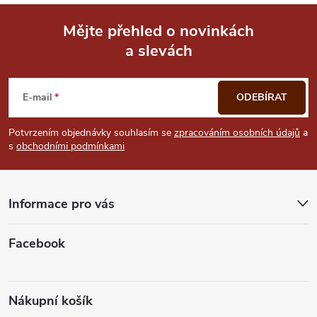
Mějte přehled o novinkách
a slevách
Z
á
E-mail
ODEBÍRAT
p
Potvrzením objednávky souhlasím se
zpracováním osobních údajů
a
s
obchodními podmínkami
a
t
Informace pro vás
í
Facebook
Nákupní košík