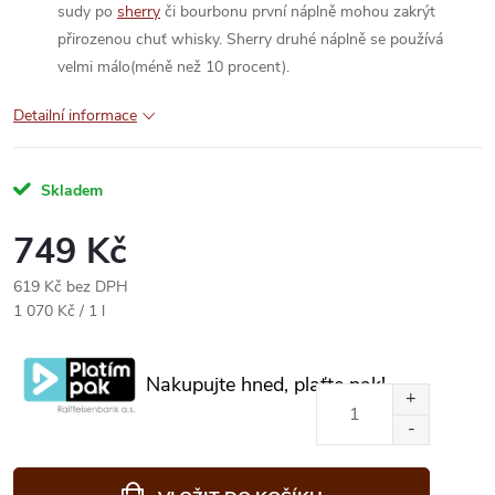
sudy po
sherry
či bourbonu první náplně mohou zakrýt
přirozenou chuť whisky. Sherry druhé náplně se používá
velmi málo(méně než 10 procent).
Detailní informace
Skladem
749 Kč
619 Kč bez DPH
Měrná
1 070 Kč / 1 l
cena:
Nakupujte hned, plaťte pak!