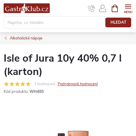
Přejít
NÁKUPNÍ
KOŠÍK
na
obsah
HLEDAT
Alkoholické nápoje
Isle of Jura 10y 40% 0,7 l
(karton)
3 hodnocení
Podrobnosti hodnocení
Kód produktu:
WH485