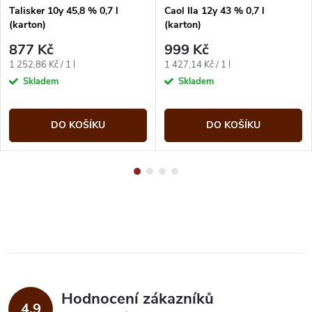
Talisker 10y 45,8 % 0,7 l
Caol Ila 12y 43 % 0,7 l
(karton)
(karton)
877 Kč
999 Kč
Měrná
Měrná
1 252,86 Kč / 1 l
1 427,14 Kč / 1 l
cena:
cena:
Skladem
Skladem
DO KOŠÍKU
DO KOŠÍKU
Hodnocení zákazníků
4,9