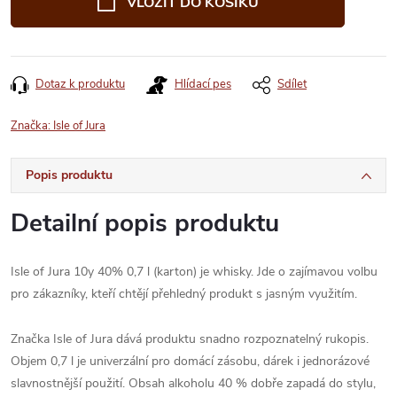
VLOŽIT DO KOŠÍKU
Dotaz k produktu
Hlídací pes
Sdílet
Značka:
Isle of Jura
Popis produktu
Detailní popis produktu
Isle of Jura 10y 40% 0,7 l (karton) je whisky. Jde o zajímavou volbu
pro zákazníky, kteří chtějí přehledný produkt s jasným využitím.
Značka Isle of Jura dává produktu snadno rozpoznatelný rukopis.
Objem 0,7 l je univerzální pro domácí zásobu, dárek i jednorázové
slavnostnější použití. Obsah alkoholu 40 % dobře zapadá do stylu,