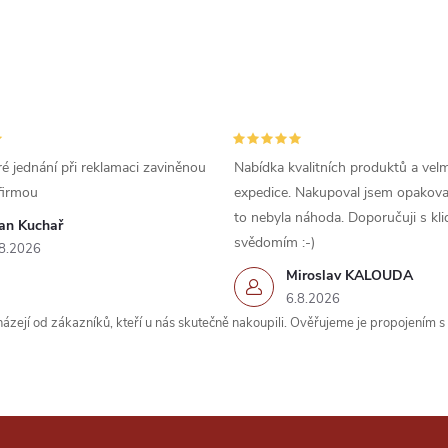
é jednání při reklamaci zaviněnou
Nabídka kvalitních produktů a velm
firmou
expedice. Nakupoval jsem opakova
to nebyla náhoda. Doporučuji s kl
van Kuchař
svědomím :-)
8.2026
Miroslav KALOUDA
6.8.2026
zejí od zákazníků, kteří u nás skutečně nakoupili. Ověřujeme je propojením 