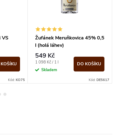
li VS
Žufánek Meruňkovica 45% 0,5
Sarajish
)
l (holá láhev)
(kazeta
549 Kč
1 486
Měrná
Měrná
1 098 Kč / 1 l
2 122,86 K
 KOŠÍKU
DO KOŠÍKU
cena:
cena:
Skladem
Sklad
Kód:
KO75
Kód:
DE5617