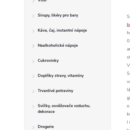
Víno
Sirupy, likéry pro bary
S
b
Káva, čaj, instantní nápoje
h
0
Nealkoholické nápoje
a
s
Cukrovinky
V
S
Doplňky stravy, vitamíny
v
l
Trvanlivé potraviny
g
o
Svíčky, osvěžovače vzduchu,
dekorace
k
l
Drogerie