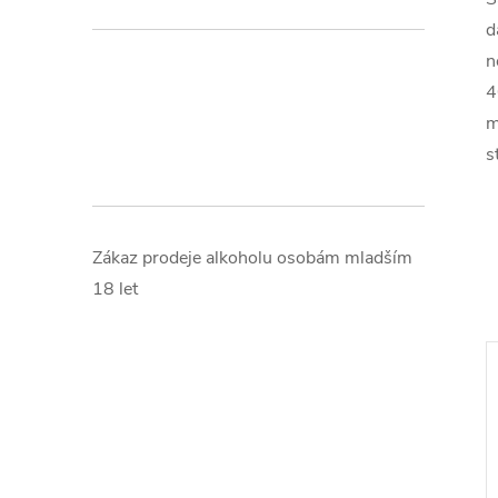
d
n
4
m
s
Zákaz prodeje alkoholu osobám mladším
18 let