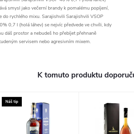
ává smysl jako večerní brandy k pomalému popíjení,
e do rychlého mixu. Sarajishvili Sarajishvili VSOP
0% 0,7 l (holá láhev) se nejvíc předvede ve chvíli, kdy
u dáš prostor a nebudeš ho přebíjet přehnaně
tudeným servisem nebo agresivním mixem.
K tomuto produktu doporuču
Náš tip