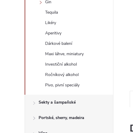
Gin
e
Tequila
l
Likéry
Aperitivy
Dárkové balení
Maxi láhve, miniatury
Investiční alkohol
Ročníkový alkohol
Pivo, pivní speciály
Sekty a šampaňské
Portské, sherry, madeira