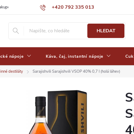
+420 792 335 013
nakupovat
Výdejní místa a ceny dopravy
Často kladené otázky
HLEDAT
ické nápoje
Káva, čaj, instantní nápoje
Cuk
inné destiláty
Sarajishvili Sarajishvili VSOP 40% 0,7 l (holá láhev)
S
S
4