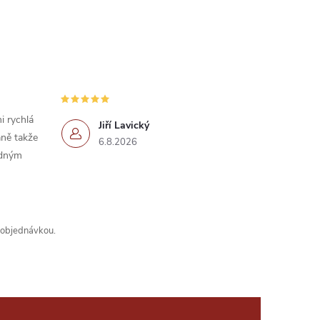
i rychlá
Jiří Lavický
ně takže
6.8.2026
idným
s objednávkou.