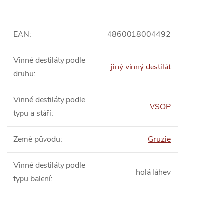
EAN
:
4860018004492
Vinné destiláty podle
jiný vinný destilát
druhu
:
Vinné destiláty podle
VSOP
typu a stáří
:
Země původu
:
Gruzie
Vinné destiláty podle
holá láhev
typu balení
: