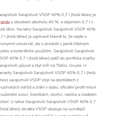
arajishvili Sarajishvili VSOP 40% 0,7 l (holá láhev) je
randy
s obsahem alkoholu 40 %, a objemem 0,7 l v
olé láhvi. Na lahvi Sarajishvili Sarajishvili VSOP 40%
,7 l (holá láhev) je zajímavé hlavně to, že nejde o
nonymní univerzál, ale o produkt s jasně čitelným
tylem a konkrétním použitím. Sarajishvili Sarajishvili
SOP 40% 0,7 l (holá láhev) patří do portfolia značky
arajishvili; původ a styl míří na Tbilisi, Gruzie. U
arianty Sarajishvili Sarajishvili VSOP 40% 0,7 l (holá
áhev) sarajishvili VSOP stojí na destilátech z
ruzínských odrůd a zrání v dubu; oficiální profil mluví
 sušeném ovoci, švestkách, skořici, vanilce a sladkém
oření. U lahve Sarajishvili Sarajishvili VSOP 40% 0,7
 (holá láhev) zkratka VSOP ukazuje na vyzrálejší