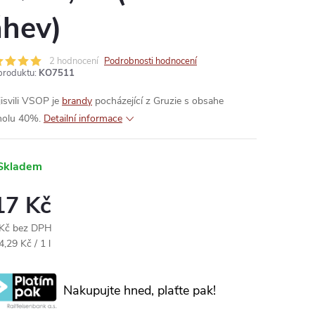
áhev)
2 hodnocení
Podrobnosti hodnocení
produktu:
KO7511
jisvili VSOP je
brandy
pocházející z Gruzie s obsahe
holu 40%.
Detailní informace
Skladem
17 Kč
Kč bez DPH
ná
,29 Kč / 1 l
:
Nakupujte hned, plaťte pak!