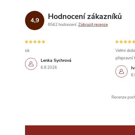
Hodnocení zákazníků
4,9
8562 hodnocení
Zobrazit recenze
ok
Velmi dobr
přepravní 
Lenka Sychrová
6.8.2026
I
6.
Recenze pochá