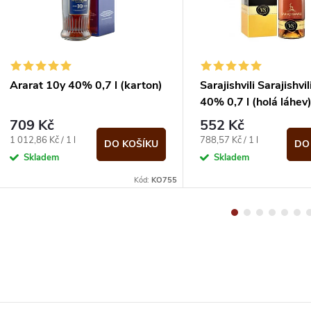
Ararat 10y 40% 0,7 l (karton)
Sarajishvili Sarajishvi
40% 0,7 l (holá láhev
709 Kč
552 Kč
Měrná
Měrná
1 012,86 Kč / 1 l
788,57 Kč / 1 l
DO KOŠÍKU
DO
cena:
cena:
Skladem
Skladem
Kód:
KO755