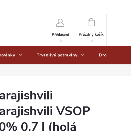
Zpracování osobních dat
Zásady ochrany osobních údajů
Zásady po
NÁKUPNÍ
KOŠÍK
Prázdný košík
Přihlášení
rovinky
Trvanlivé potraviny
Drogerie
arajishvili
arajishvili VSOP
0% 0,7 l (holá