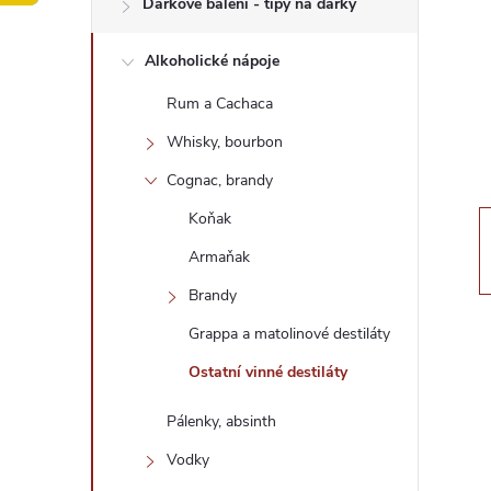
Dárkové balení - tipy na dárky
t
Alkoholické nápoje
r
Rum a Cachaca
a
Whisky, bourbon
n
Cognac, brandy
Koňak
n
Armaňak
í
Brandy
Grappa a matolinové destiláty
p
Ostatní vinné destiláty
a
Pálenky, absinth
n
Vodky