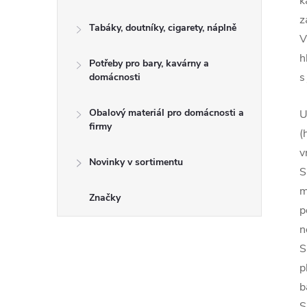
k
z
Tabáky, doutníky, cigarety, náplně
V
h
Potřeby pro bary, kavárny a
s
domácnosti
Obalový materiál pro domácnosti a
U
firmy
(
v
Novinky v sortimentu
S
m
Značky
p
n
S
p
b
S