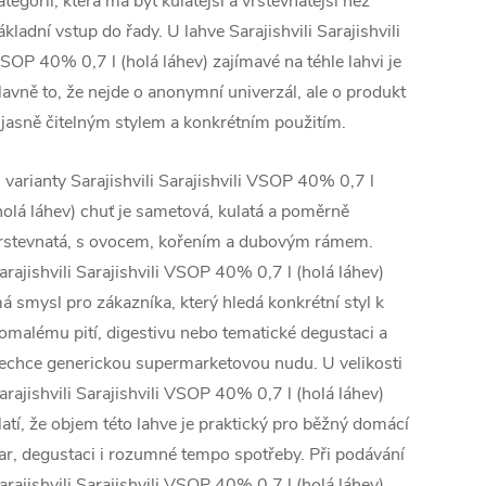
ategorii, která má být kulatější a vrstevnatější než
ákladní vstup do řady. U lahve Sarajishvili Sarajishvili
SOP 40% 0,7 l (holá láhev) zajímavé na téhle lahvi je
lavně to, že nejde o anonymní univerzál, ale o produkt
 jasně čitelným stylem a konkrétním použitím.
 varianty Sarajishvili Sarajishvili VSOP 40% 0,7 l
holá láhev) chuť je sametová, kulatá a poměrně
rstevnatá, s ovocem, kořením a dubovým rámem.
arajishvili Sarajishvili VSOP 40% 0,7 l (holá láhev)
á smysl pro zákazníka, který hledá konkrétní styl k
omalému pití, digestivu nebo tematické degustaci a
echce generickou supermarketovou nudu. U velikosti
arajishvili Sarajishvili VSOP 40% 0,7 l (holá láhev)
latí, že objem této lahve je praktický pro běžný domácí
ar, degustaci i rozumné tempo spotřeby. Při podávání
arajishvili Sarajishvili VSOP 40% 0,7 l (holá láhev)