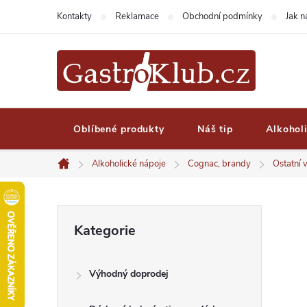
Přejít
Kontakty
Reklamace
Obchodní podmínky
Jak 
na
obsah
Oblíbené produkty
Náš tip
Alkohol
Alkoholické nápoje
Cognac, brandy
Ostatní v
Domů
P
Přeskočit
Kategorie
kategorie
o
Výhodný doprodej
s