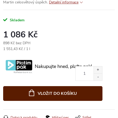
Martin celosvětový úspěch.
Detailní informace
Skladem
1 086 Kč
898 Kč bez DPH
Měrná
1 551,43 Kč / 1 l
cena:
Nakupujte hned, plaťte pak!
VLOŽIT DO KOŠÍKU
Dotaz k produktu
Hlídací pes
Sdílet