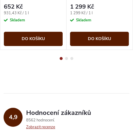
l (karton)
652 Kč
1 299 Kč
Měrná
Měrná
931,43 Kč / 1 l
1 299 Kč / 1 l
cena:
cena:
Skladem
Skladem
DO KOŠÍKU
DO KOŠÍKU
Hodnocení zákazníků
4,9
8562 hodnocení
Zobrazit recenze