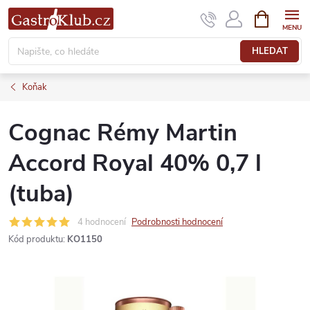
Přejít
NÁKUPNÍ
KOŠÍK
na
obsah
HLEDAT
Koňak
Cognac Rémy Martin
Accord Royal 40% 0,7 l
(tuba)
4 hodnocení
Podrobnosti hodnocení
Kód produktu:
KO1150