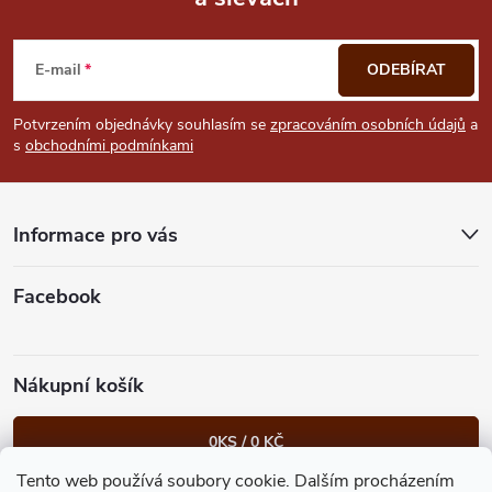
Z
á
E-mail
ODEBÍRAT
p
Potvrzením objednávky souhlasím se
zpracováním osobních údajů
a
s
obchodními podmínkami
a
t
Informace pro vás
í
Facebook
Nákupní košík
0
KS /
0 KČ
Tento web používá soubory cookie. Dalším procházením