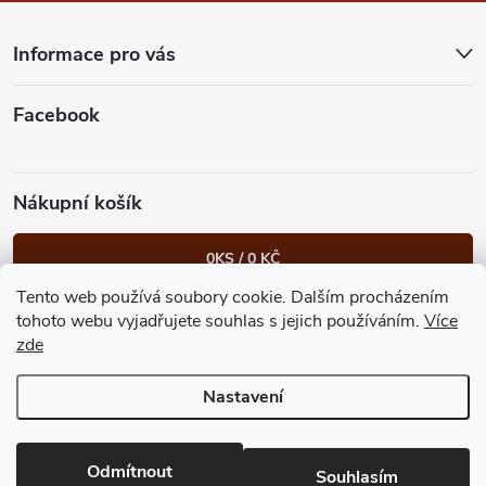
a
t
Informace pro vás
í
Facebook
Nákupní košík
0
KS /
0 KČ
Tento web používá soubory cookie. Dalším procházením
Heureka.cz
Facebook
Instagram
Bonvolo - přidej se taky
tohoto webu vyjadřujete souhlas s jejich používáním.
Více
zde
Nastavení
Copyright 2026
GastroKlub.cz
. Všechna práva vyhrazena.
Upravit
nastavení cookies
Vytvořil Shoptet Premium
Odmítnout
Souhlasím