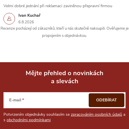
Velmi dobré jednání při reklamaci zaviněnou přepravní firmou
Ivan Kuchař
6.8.2026
Recenze pocházejí od zákazníků, kteří u nás skutečně nakoupili. Ověřujeme je
propojením s objednávkou.
Mějte přehled o novinkách
a slevách
Z
á
E-mail
ODEBÍRAT
p
Potvrzením objednávky souhlasím se
zpracováním osobních údajů
a
s
obchodními podmínkami