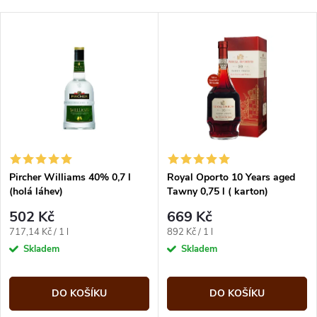
Pircher Williams 40% 0,7 l
Royal Oporto 10 Years aged
(holá láhev)
Tawny 0,75 l ( karton)
502 Kč
669 Kč
Měrná
Měrná
717,14 Kč / 1 l
892 Kč / 1 l
cena:
cena:
Skladem
Skladem
DO KOŠÍKU
DO KOŠÍKU