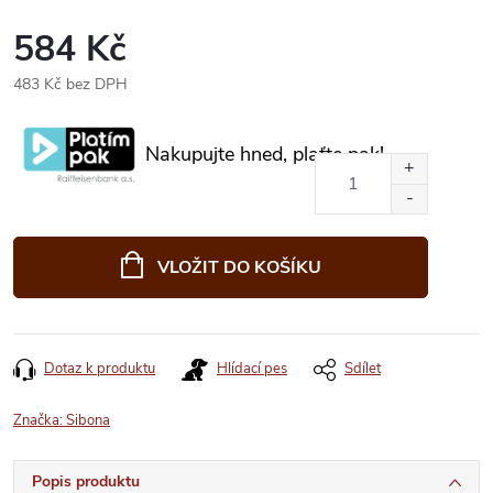
584 Kč
483 Kč bez DPH
Měrná
cena:
Nakupujte hned, plaťte pak!
VLOŽIT DO KOŠÍKU
Dotaz k produktu
Hlídací pes
Sdílet
Značka:
Sibona
Popis produktu