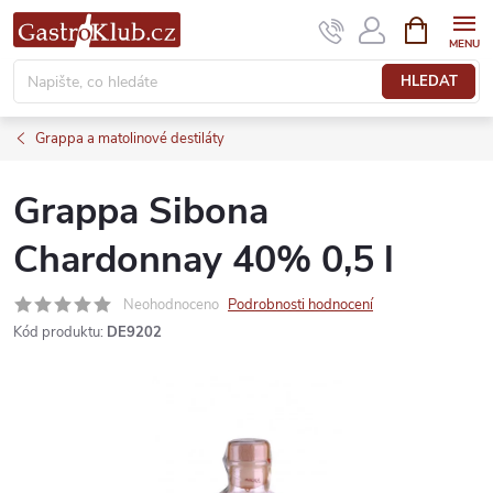
Přejít
NÁKUPNÍ
KOŠÍK
na
obsah
HLEDAT
Grappa a matolinové destiláty
Grappa Sibona
Chardonnay 40% 0,5 l
Neohodnoceno
Podrobnosti hodnocení
Kód produktu:
DE9202