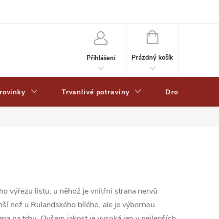
Zpracování osobních dat
Zásady ochrany osobních údajů
Zásady po
NÁKUPNÍ
KOŠÍK
Prázdný košík
Přihlášení
rovinky
Trvanlivé potraviny
Drogerie
ho výřezu listu, u něhož je vnitřní strana nervů
enší než u Rulandského bílého, ale je výbornou
na na trhu. Ovšem jakost je vysoká jen v nejlepších