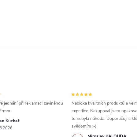
é jednání při reklamaci zaviněnou
Nabídka kvalitních produktů a velm
firmou
expedice. Nakupoval jsem opakova
to nebyla náhoda. Doporučuji s kl
van Kuchař
svědomím :-)
8.2026
Miroslav KALOUDA