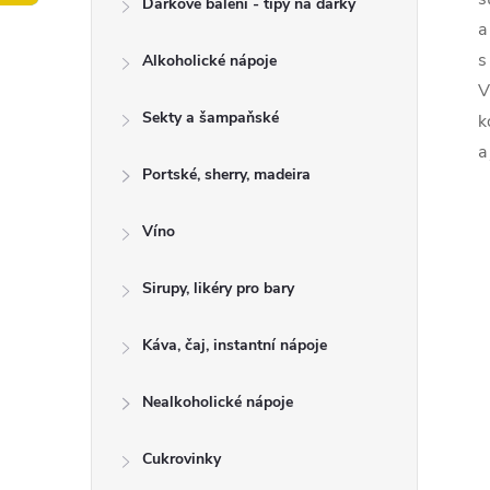
Dárkové balení - tipy na dárky
t
a
s
Alkoholické nápoje
r
V
a
Sekty a šampaňské
k
a
n
Portské, sherry, madeira
n
Víno
í
Sirupy, likéry pro bary
p
Káva, čaj, instantní nápoje
a
Nealkoholické nápoje
n
Cukrovinky