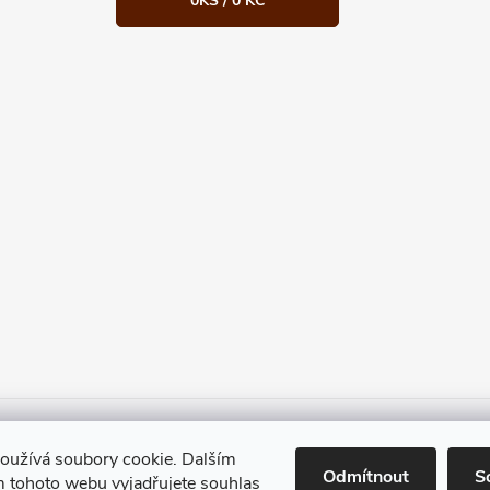
0
KS /
0 KČ
Heureka.cz
Facebook
Instagram
Bonvolo - přidej se taky
oužívá soubory cookie. Dalším
Odmítnout
S
 tohoto webu vyjadřujete souhlas