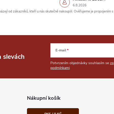
6.8.2026
zejí od zákazníků, kteří u nás skutečně nakoupili. Ověřujeme je propojením 
E-mail
a slevách
Potvrzením objednávky souhlasím se
zp
podmínkami
Nákupní košík