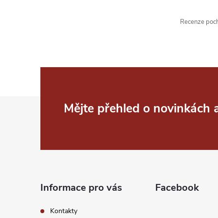
Recenze pochá
Z
Mějte přehled o novinkách
á
p
a
Informace pro vás
Facebook
t
Kontakty