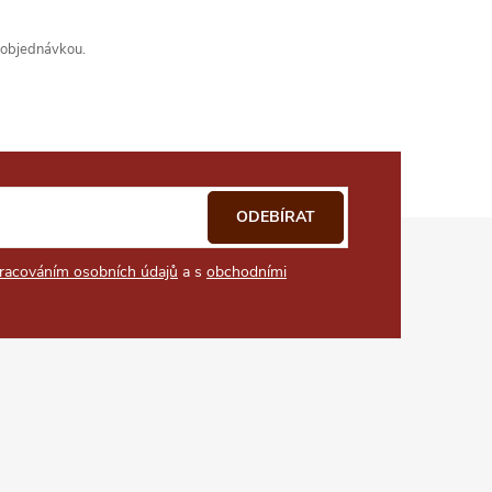
s objednávkou.
ODEBÍRAT
racováním osobních údajů
a s
obchodními