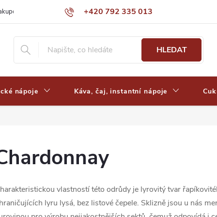
+420 792 335 013
nakupovat
Výdejní místa a ceny dopravy
Často kladené otázky
HLEDAT
ické nápoje
Káva, čaj, instantní nápoje
Cuk
Chardonnay
harakteristickou vlastností této odrůdy je lyrovitý tvar řapíkovité
hraničujících lyru lysá, bez listové čepele. Sklizně jsou u nás m
urovinou pro výrobu nejjakostnějších sektů, čemuž odpovídá i ce