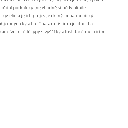
ní půdní podmínky (nejvhodnější půdy hlinité
yselin a jejich projev je drsný, neharmonický.
íjemných kyselin. Charakteristická je plnost a
ám. Velmi útlé typy s vyšší kyselostí také k ústřicím