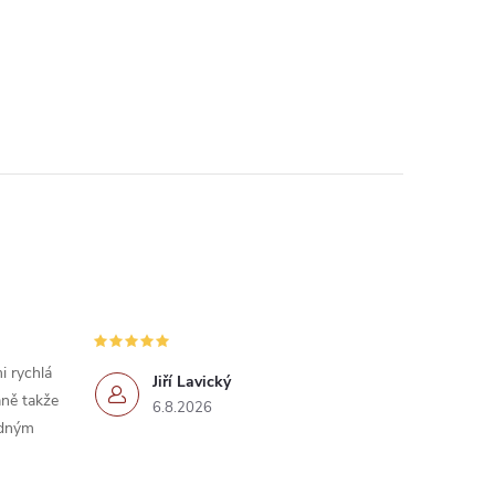
i rychlá
Jiří Lavický
ně takže
6.8.2026
idným