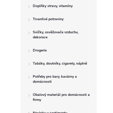
e
Doplňky stravy, vitamíny
l
Trvanlivé potraviny
Svíčky, osvěžovače vzduchu,
dekorace
Drogerie
Tabáky, doutníky, cigarety, náplně
Potřeby pro bary, kavárny a
domácnosti
Obalový materiál pro domácnosti a
firmy
Novinky v sortimentu