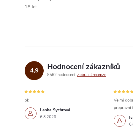
18 let
Hodnocení zákazníků
4,9
8562 hodnocení
Zobrazit recenze
ok
Velmi dobr
přepravní 
Lenka Sychrová
6.8.2026
I
6.