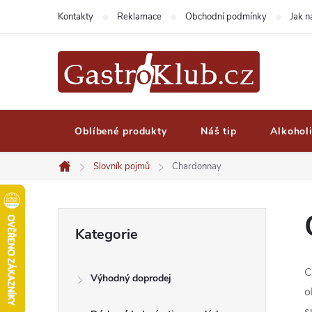
Přejít
Kontakty
Reklamace
Obchodní podmínky
Jak 
na
obsah
Oblíbené produkty
Náš tip
Alkohol
Slovník pojmů
Chardonnay
Domů
P
Přeskočit
Kategorie
kategorie
o
C
Výhodný doprodej
s
o
s