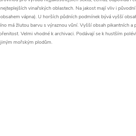
 nejteplejších vinařských oblastech. Na jakost mají vliv i původ
 obsahem vápna). U horších půdních podmínek bývá vyšší obsah k
íno má žlutou barvu s výraznou vůní. Vyšší obsah pikantních a př
ořenitost. Velmi vhodné k archivaci. Podávají se k hustším polévk
 jiným mořským plodům.