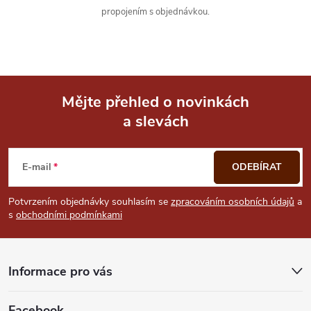
propojením s objednávkou.
Mějte přehled o novinkách
a slevách
Z
á
E-mail
ODEBÍRAT
p
Potvrzením objednávky souhlasím se
zpracováním osobních údajů
a
s
obchodními podmínkami
a
t
Informace pro vás
í
Facebook