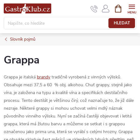
Přejít
NÁKUPNÍ
KOŠÍK
na
obsah
HLEDAT
Slovník pojmů
Grappa
Grappa je italská
brandy
tradičně vyrobená z vinných výlisků.
Obsahuje mezi 37,5 a 60 % obj. alkohou. Chuť grappy, stejně jako
vína, je založena na typu a kvalitě vína a specifikách destilačního
procesu. Tento destilát je většinou čirý, což naznačuje to, že již dále
nezraje. Některé grappy si mohou uchovat velmi mdlý náznak
původního vinného výlisku. Nyní se začíná častěji objevovat i letitá
grappa, která má žlutou barvu a můžeme se setkat i s grappou
označenou jako prima una, která se vyrábí s celými hrozny. Grappa
se obvykle skladuje šest měsíců ve skleněných lahvích předtím, než