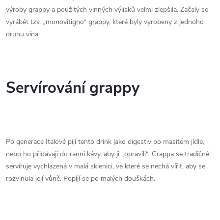
výroby grappy a použitých vinných výlisků velmi zlepšila. Začaly se
vyrábět tzv. „monovitigno“ grappy, které byly vyrobeny z jednoho
druhu vína.
Servírování grappy
Po generace Italové pijí tento drink jako digestiv po masitém jídle,
nebo ho přidávají do ranní kávy, aby ji „opravili“. Grappa se tradičně
servíruje vychlazená v malá sklenici, ve které se nechá vířit, aby se
rozvinula její vůně. Popíjí se po malých douškách.