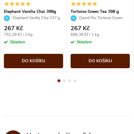
Elephant Vanilla Chai 398g
Tortoise Green Tea 398 g
David Rio
David Rio
Elephant Vanilla Chai 337 g
David Rio Tortoise Green
David Rio
Chai 389 g
267 Kč
267 Kč
Měrná
Měrná
792,28 Kč / 1 kg
686,38 Kč / 1 kg
cena:
cena:
Skladem
Skladem
DO KOŠÍKU
DO KOŠÍKU