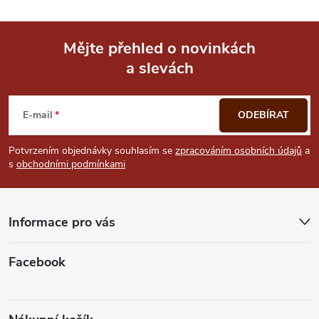
Mějte přehled o novinkách
a slevách
Z
á
E-mail
ODEBÍRAT
p
Potvrzením objednávky souhlasím se
zpracováním osobních údajů
a
s
obchodními podmínkami
a
t
Informace pro vás
í
Facebook