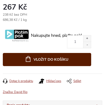
267 Kč
238 Kč bez DPH
Měrná
686,38 Kč / 1 kg
cena:
Nakupujte hned, plaťte pak!
VLOŽIT DO KOŠÍKU
Dotaz k produktu
Hlídací pes
Sdílet
Značka:
David Rio