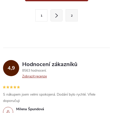
v
l
S
1
2
t
á
r
d
á
a
n
k
c
o
í
v
Hodnocení zákazníků
4,9
á
p
8563 hodnocení
n
Zobrazit recenze
r
í
v
S nákupem jsem velmi spokojená. Dodání bylo rychlé. Vřele
k
doporučuji
Milena Špundová