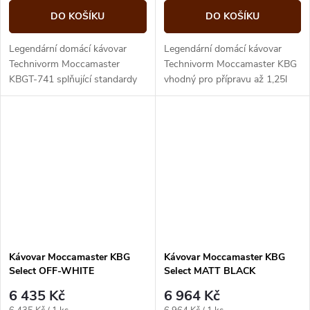
DO KOŠÍKU
DO KOŠÍKU
Legendární domácí kávovar
Legendární domácí kávovar
Technivorm Moccamaster
Technivorm Moccamaster KBG
KBGT-741 splňující standardy
vhodný pro přípravu až 1,25l
mezinárodních kávových
dokonalé filtrované kávy
institucí SCAA, SCAE a ECBC
Kávovar Moccamaster KBG
Kávovar Moccamaster KBG
Select OFF-WHITE
Select MATT BLACK
6 435 Kč
6 964 Kč
Měrná
Měrná