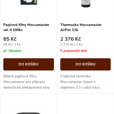
n
i
í
s
p
Papírové filtry Moccamaster
Thermoska Moccamaster
vel. 4 100ks
AirPot 3,5L
p
r
85 Kč
2 376 Kč
r
Měrná
Měrná
85 Kč / 1 ks
2 376 Kč / 1 ks
o
cena:
cena:
Skladem
5 pracovních dnů
o
d
DO KOŠÍKU
DO KOŠÍKU
d
u
Bělené papírové filtry
Praktická termoska
u
Moccamaster pro přípravu
Moccamaster Airpot s
fantastické překapávané kávy
objemem 3,5 l udrží kávu
k
dlouho horkou
k
t
t