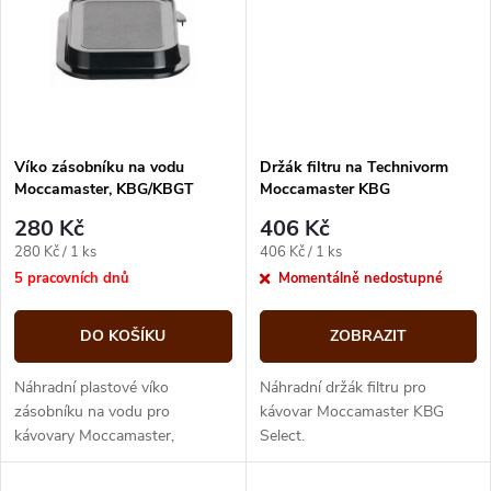
ů
ů
Víko zásobníku na vodu
Držák filtru na Technivorm
Moccamaster, KBG/KBGT
Moccamaster KBG
280 Kč
406 Kč
Měrná
Měrná
280 Kč / 1 ks
406 Kč / 1 ks
cena:
cena:
5 pracovních dnů
Momentálně nedostupné
DO KOŠÍKU
ZOBRAZIT
Náhradní plastové víko
Náhradní držák filtru pro
zásobníku na vodu pro
kávovar Moccamaster KBG
kávovary Moccamaster,
Select.
kompatibilní s modely KB, KBG
Select a KBGT.