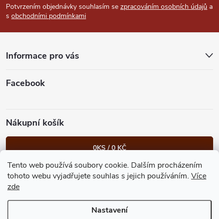
p
Potvrzením objednávky souhlasím se
zpracováním osobních údajů
a
s
obchodními podmínkami
a
t
Informace pro vás
í
Facebook
Nákupní košík
0
KS /
0 KČ
Tento web používá soubory cookie. Dalším procházením
Heureka.cz
Facebook
Instagram
Bonvolo - přidej se taky
tohoto webu vyjadřujete souhlas s jejich používáním.
Více
zde
Nastavení
Copyright 2026
GastroKlub.cz
. Všechna práva vyhrazena.
Upravit