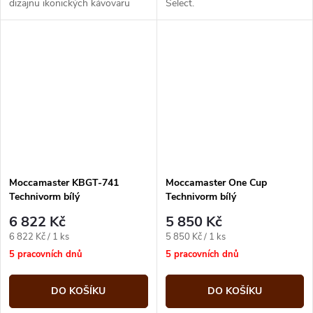
dizajnu ikonických kávovaru
Select.
Moccamaster
Moccamaster KBGT-741
Moccamaster One Cup
Technivorm bílý
Technivorm bílý
6 822 Kč
5 850 Kč
Měrná
Měrná
6 822 Kč / 1 ks
5 850 Kč / 1 ks
cena:
cena:
5 pracovních dnů
5 pracovních dnů
DO KOŠÍKU
DO KOŠÍKU