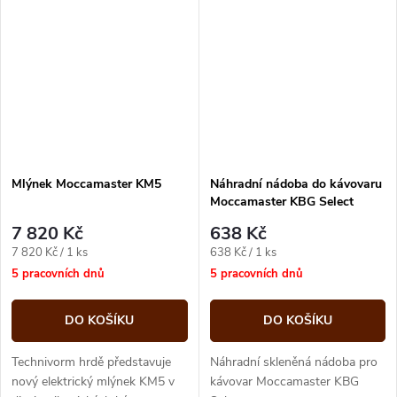
Mlýnek Moccamaster KM5
Náhradní nádoba do kávovaru
Moccamaster KBG Select
7 820 Kč
638 Kč
Měrná
Měrná
7 820 Kč / 1 ks
638 Kč / 1 ks
cena:
cena:
5 pracovních dnů
5 pracovních dnů
DO KOŠÍKU
DO KOŠÍKU
Technivorm hrdě představuje
Náhradní skleněná nádoba pro
nový elektrický mlýnek KM5 v
kávovar Moccamaster KBG