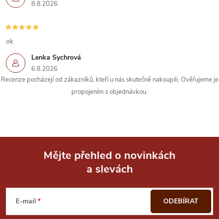
y
8.8.2026
v
ý
ok
p
Lenka Sychrová
6.8.2026
i
Recenze pocházejí od zákazníků, kteří u nás skutečně nakoupili. Ověřujeme je
s
propojením s objednávkou.
u
Mějte přehled o novinkách
a slevách
Z
á
E-mail
ODEBÍRAT