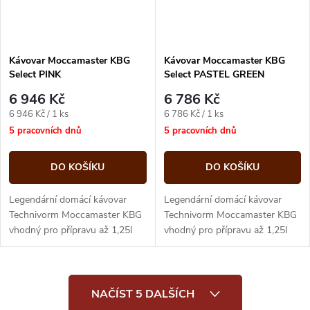
Kávovar Moccamaster KBG
Kávovar Moccamaster KBG
Select PINK
Select PASTEL GREEN
6 946 Kč
6 786 Kč
Měrná
Měrná
6 946 Kč / 1 ks
6 786 Kč / 1 ks
cena:
cena:
5 pracovních dnů
5 pracovních dnů
DO KOŠÍKU
DO KOŠÍKU
Legendární domácí kávovar
Legendární domácí kávovar
Technivorm Moccamaster KBG
Technivorm Moccamaster KBG
vhodný pro přípravu až 1,25l
vhodný pro přípravu až 1,25l
dokonalé filtrované kávy
dokonalé filtrované kávy
O
NAČÍST 5 DALŠÍCH