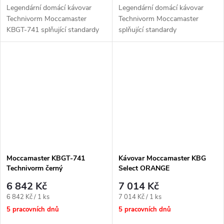
Legendární domácí kávovar
Legendární domácí kávovar
Technivorm Moccamaster
Technivorm Moccamaster
KBGT-741 splňující standardy
splňující standardy
mezinárodních kávových
mezinárodních kávových
institucí SCAA, SCAE a ECBC
institucí SCAA, SCAE a ECBC
Moccamaster KBGT-741
Kávovar Moccamaster KBG
Technivorm černý
Select ORANGE
6 842 Kč
7 014 Kč
Měrná
Měrná
6 842 Kč / 1 ks
7 014 Kč / 1 ks
cena:
cena:
5 pracovních dnů
5 pracovních dnů