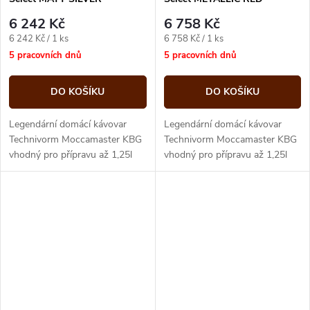
6 242 Kč
6 758 Kč
Měrná
Měrná
6 242 Kč / 1 ks
6 758 Kč / 1 ks
cena:
cena:
5 pracovních dnů
5 pracovních dnů
DO KOŠÍKU
DO KOŠÍKU
Legendární domácí kávovar
Legendární domácí kávovar
Technivorm Moccamaster KBG
Technivorm Moccamaster KBG
vhodný pro přípravu až 1,25l
vhodný pro přípravu až 1,25l
dokonalé filtrované kávy
dokonalé filtrované kávy