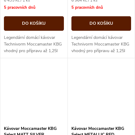
6 435 Kč / 1 ks
6 964 Kč / 1 ks
cena:
cena:
5 pracovních dnů
5 pracovních dnů
DO KOŠÍKU
DO KOŠÍKU
Legendární domácí kávovar
Legendární domácí kávovar
Technivorm Moccamaster KBG
Technivorm Moccamaster KBG
vhodný pro přípravu až 1,25l
vhodný pro přípravu až 1,25l
dokonalé filtrované kávy
dokonalé filtrované kávy
Kávovar Moccamaster KBG
Kávovar Moccamaster KBG
Select MATT SILVER
Select METALLIC RED