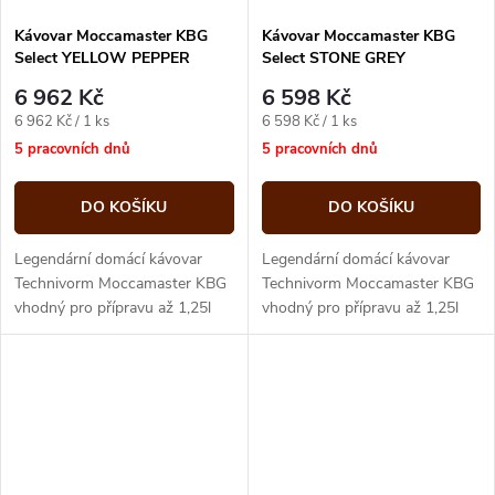
Kávovar Moccamaster KBG
Kávovar Moccamaster KBG
Select YELLOW PEPPER
Select STONE GREY
6 962 Kč
6 598 Kč
Měrná
Měrná
6 962 Kč / 1 ks
6 598 Kč / 1 ks
cena:
cena:
5 pracovních dnů
5 pracovních dnů
DO KOŠÍKU
DO KOŠÍKU
Legendární domácí kávovar
Legendární domácí kávovar
Technivorm Moccamaster KBG
Technivorm Moccamaster KBG
vhodný pro přípravu až 1,25l
vhodný pro přípravu až 1,25l
dokonalé filtrované kávy
dokonalé filtrované kávy