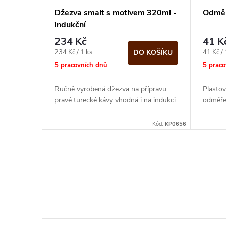
Džezva smalt s motivem 320ml -
Odměr
indukční
234 Kč
41 K
Měrná
Měrná
234 Kč / 1 ks
41 Kč / 
DO KOŠÍKU
cena:
cena:
5 pracovních dnů
5 prac
Ručně vyrobená džezva na přípravu
Plasto
pravé turecké kávy vhodná i na indukci
odměře
Kód:
KP0656
O
v
l