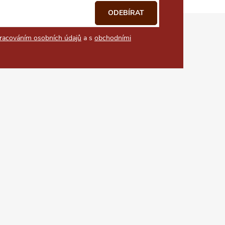
ODEBÍRAT
racováním osobních údajů
a s
obchodními