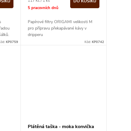
Měrná
117 Kč / 1 ks
OŠÍKU
DO KOŠÍKU
cena:
5 pracovních dnů
s
Papírové filtry ORIGAMI velikosti M
řadou
pro přípravu překapávané kávy v
álků.
dripperu
Kód:
KP0759
Kód:
KP0742
Plátěná taška - moka konvička