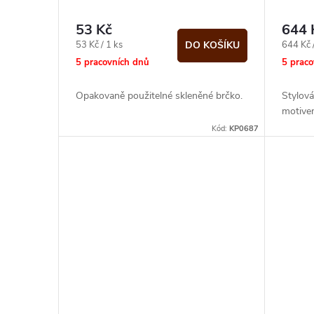
53 Kč
644 
Měrná
Měrná
53 Kč / 1 ks
644 Kč 
DO KOŠÍKU
cena:
cena:
5 pracovních dnů
5 prac
Opakovaně použitelné skleněné brčko.
Stylová
motive
Kód:
KP0687