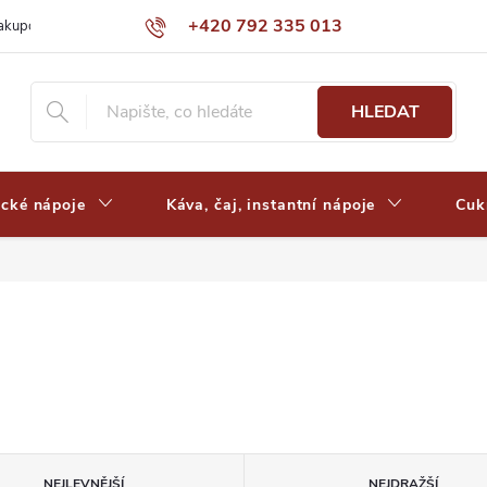
+420 792 335 013
nakupovat
Výdejní místa a ceny dopravy
Často kladené otázky
HLEDAT
ické nápoje
Káva, čaj, instantní nápoje
Cuk
NEJLEVNĚJŠÍ
NEJDRAŽŠÍ