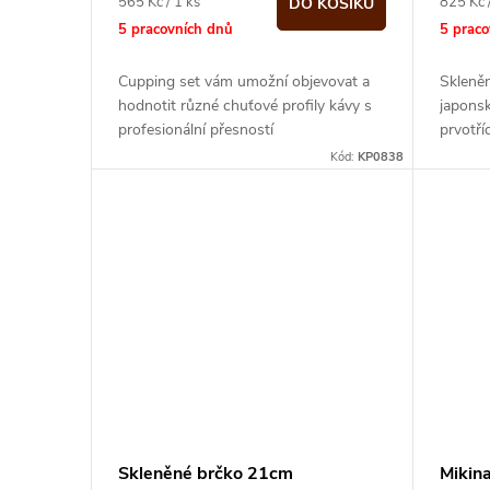
o
Měrná
Měrná
565 Kč / 1 ks
825 Kč 
DO KOŠÍKU
cena:
cena:
5 pracovních dnů
5 prac
u
d
Cupping set vám umožní objevovat a
Skleně
k
hodnotit různé chuťové profily kávy s
japonsk
u
profesionální přesností
prvotří
t
Kód:
KP0838
k
ů
t
ů
Skleněné brčko 21cm
Mikin