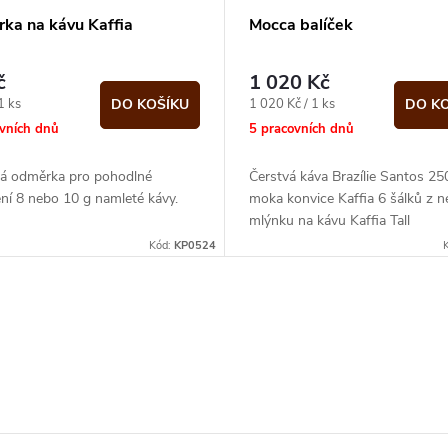
ka na kávu Kaffia
Mocca balíček
č
1 020 Kč
Měrná
1 ks
1 020 Kč / 1 ks
DO KOŠÍKU
DO K
cena:
ovních dnů
5 pracovních dnů
vá odměrka pro pohodlné
Čerstvá káva Brazílie Santos 25
ní 8 nebo 10 g namleté kávy.
moka konvice Kaffia 6 šálků z n
mlýnku na kávu Kaffia Tall
Kód:
KP0524