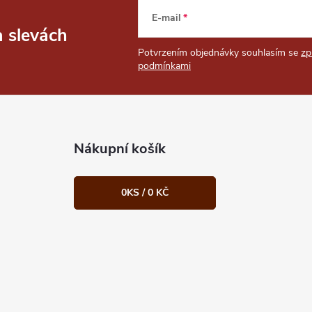
E-mail
a slevách
Potvrzením objednávky souhlasím se
zp
podmínkami
Nákupní košík
0
KS /
0 KČ