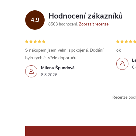
á
d
Hodnocení zákazníků
4,9
a
8563 hodnocení
Zobrazit recenze
c
í
S nákupem jsem velmi spokojená. Dodání
ok
bylo rychlé. Vřele doporučuji
p
L
6.
Milena Špundová
r
8.8.2026
v
k
Recenze pochá
y
v
ý