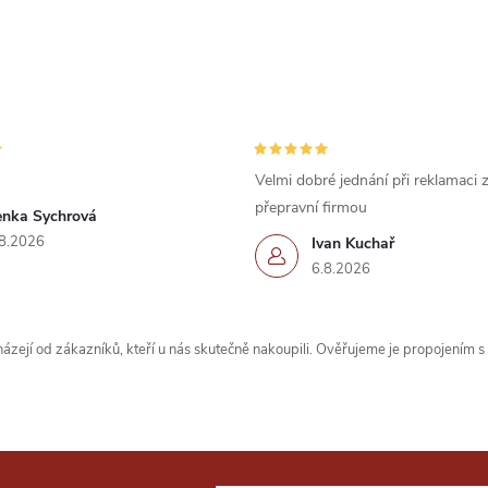
Velmi dobré jednání při reklamaci
přepravní firmou
enka Sychrová
8.2026
Ivan Kuchař
6.8.2026
zejí od zákazníků, kteří u nás skutečně nakoupili. Ověřujeme je propojením 