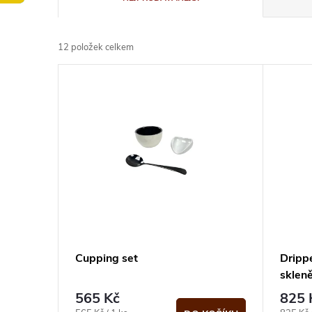
a
12
položek celkem
z
V
e
ý
n
p
í
i
p
s
r
p
Cupping set
Dripp
o
sklen
r
565 Kč
825 
d