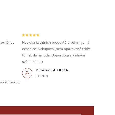
 zaviněnou
Nabídka kvalitních produktů a velmi rychlá
expedice. Nakupoval jsem opakovaně takže
to nebyla náhoda. Doporučuji s klidným
svědomím :-)
Miroslav KALOUDA
6.8.2026
s objednávkou.