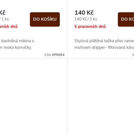
Kč
140 Kč
Měrná
/ 1 ks
140 Kč / 1 ks
DO KOŠÍKU
DO K
cena:
ovních dnů
5 pracovních dnů
 bavlněná mikina s
Stylová plátěná taška přes rame
m moka konvičky.
motivem dripper- filtrovaná káva
Kód:
KP0684