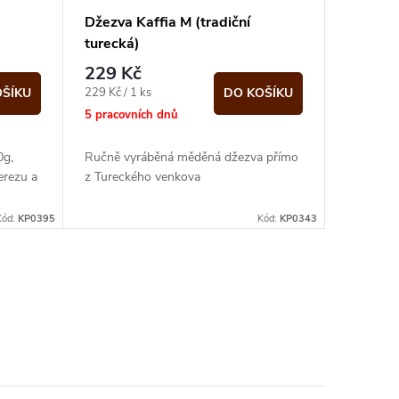
Džezva Kaffia M (tradiční
turecká)
229 Kč
Měrná
229 Kč / 1 ks
OŠÍKU
DO KOŠÍKU
cena:
5 pracovních dnů
0g,
Ručně vyráběná měděná džezva přímo
erezu a
z Tureckého venkova
Kód:
KP0395
Kód:
KP0343