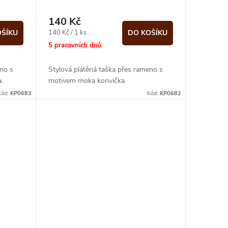
140 Kč
Měrná
140 Kč / 1 ks
OŠÍKU
DO KOŠÍKU
cena:
5 pracovních dnů
no s
Stylová plátěná taška přes rameno s
.
motivem moka konvička.
Kód:
KP0683
Kód:
KP0682