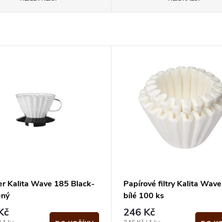
er Kalita Wave 185 Black-
Papírové filtry Kalita Wav
ěný
bílé 100 ks
Kč
246 Kč