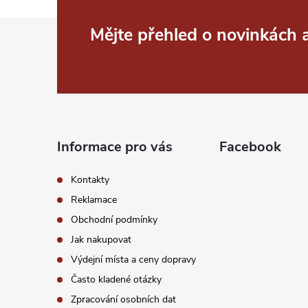
p
Z
Mějte přehled o novinkách
i
á
s
p
u
a
Informace pro vás
Facebook
t
Kontakty
í
Reklamace
Obchodní podmínky
Jak nakupovat
Výdejní místa a ceny dopravy
Často kladené otázky
Zpracování osobních dat