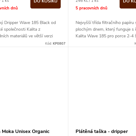
Měrná
/ 1 ks
246 Kč / 1 ks
DO KOŠÍKU
DO K
cena:
ovních dnů
5 pracovních dnů
ný Dripper Wave 185 Black od
Nejvyšší třída filtračního papíru 
é společnosti Kalita z
plochým dnem, který funguje s 
dních materiálů ve větší verzi
Kalita Wave 185 pro porce 2-4 š
Kód:
KP0807
a Moka Unisex Organic
Plátěná taška - dripper