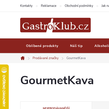
Přejít
Kontakty
Reklamace
Obchodní podmínky
Jak 
na
obsah
Oblíbené produkty
Náš tip
Alkohol
Prodávané značky
GourmetKava
Domů
GourmetKava
Ř
NEJPRODÁVANĚJŠÍ