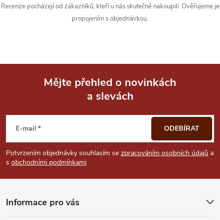
y
Recenze pocházejí od zákazníků, kteří u nás skutečně nakoupili. Ověřujeme je
propojením s objednávkou.
v
ý
p
i
Mějte přehled o novinkách
a slevách
Z
s
u
á
E-mail
ODEBÍRAT
p
Potvrzením objednávky souhlasím se
zpracováním osobních údajů
a
s
obchodními podmínkami
a
t
Informace pro vás