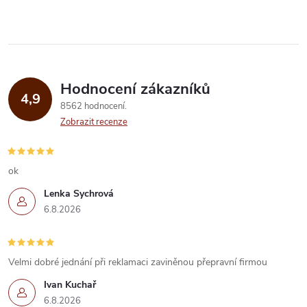
ů
v
ů
l
á
Hodnocení zákazníků
d
4,9
8562 hodnocení
a
Zobrazit recenze
c
í
ok
Lenka Sychrová
p
6.8.2026
r
v
Velmi dobré jednání při reklamaci zaviněnou přepravní firmou
k
Ivan Kuchař
6.8.2026