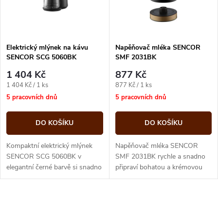
n
i
í
s
p
Elektrický mlýnek na kávu
Napěňovač mléka SENCOR
SENCOR SCG 5060BK
SMF 2031BK
p
r
1 404 Kč
877 Kč
r
Měrná
Měrná
1 404 Kč / 1 ks
877 Kč / 1 ks
o
cena:
cena:
5 pracovních dnů
5 pracovních dnů
o
d
DO KOŠÍKU
DO KOŠÍKU
d
u
Kompaktní elektrický mlýnek
Napěňovač mléka SENCOR
u
SENCOR SCG 5060BK v
SMF 2031BK rychle a snadno
elegantní černé barvě si snadno
připraví bohatou a krémovou
k
poradí s čerstvým namletím
pěnu pro vaše cappuccino, latté
k
kávových zrn. Rychle a
nebo horkou čokoládu.
t
spolehlivě...
O
t