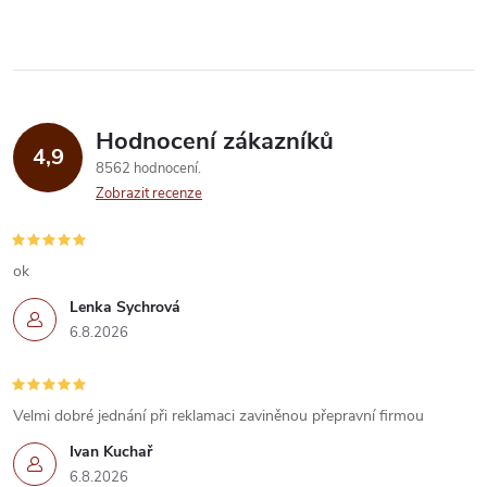
ů
v
ů
l
á
Hodnocení zákazníků
d
4,9
8562 hodnocení
a
Zobrazit recenze
c
í
ok
Lenka Sychrová
p
6.8.2026
r
v
Velmi dobré jednání při reklamaci zaviněnou přepravní firmou
k
Ivan Kuchař
6.8.2026