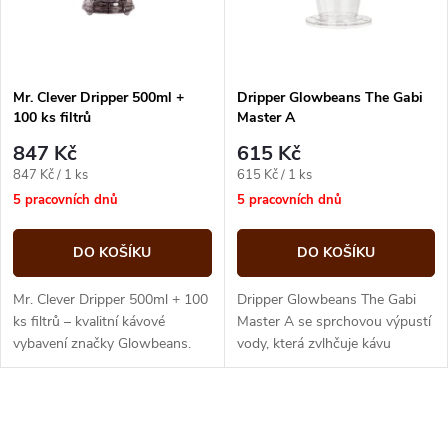
n
i
í
s
p
Mr. Clever Dripper 500ml +
Dripper Glowbeans The Gabi
100 ks filtrů
Master A
p
r
847 Kč
615 Kč
r
Měrná
Měrná
847 Kč / 1 ks
615 Kč / 1 ks
o
cena:
cena:
5 pracovních dnů
5 pracovních dnů
o
d
DO KOŠÍKU
DO KOŠÍKU
d
u
Mr. Clever Dripper 500ml + 100
Dripper Glowbeans The Gabi
u
ks filtrů – kvalitní kávové
Master A se sprchovou výpustí
vybavení značky Glowbeans.
vody, která zvlhčuje kávu
k
rovnoměrně z 16 otvorů a
k
zajišťuje kvalitní extrakci.
t
O
t