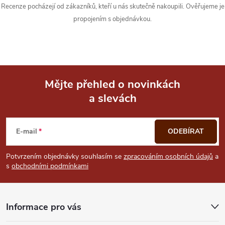
y
Recenze pocházejí od zákazníků, kteří u nás skutečně nakoupili. Ověřujeme je
propojením s objednávkou.
v
ý
p
i
Mějte přehled o novinkách
a slevách
Z
s
u
á
E-mail
ODEBÍRAT
p
Potvrzením objednávky souhlasím se
zpracováním osobních údajů
a
s
obchodními podmínkami
a
t
Informace pro vás