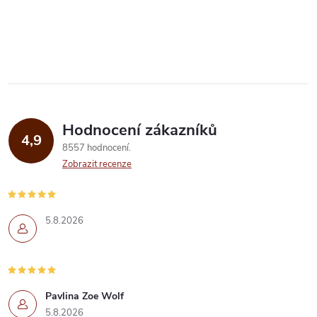
O
v
l
á
Hodnocení zákazníků
d
4,9
8557 hodnocení
a
Zobrazit recenze
c
í
5.8.2026
p
r
Pavlina Zoe Wolf
v
5.8.2026