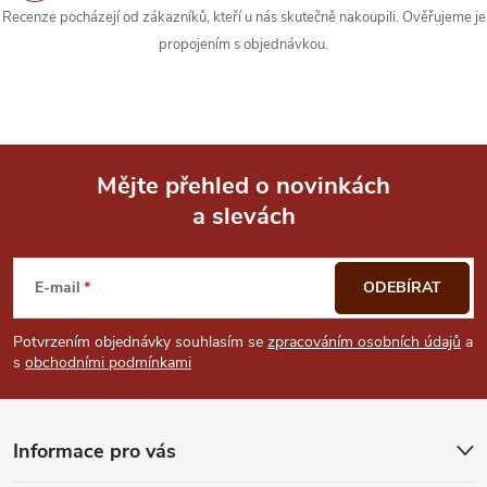
k
Recenze pocházejí od zákazníků, kteří u nás skutečně nakoupili. Ověřujeme je
propojením s objednávkou.
y
v
ý
Mějte přehled o novinkách
p
a slevách
Z
i
á
s
E-mail
ODEBÍRAT
u
p
Potvrzením objednávky souhlasím se
zpracováním osobních údajů
a
s
obchodními podmínkami
a
t
Informace pro vás