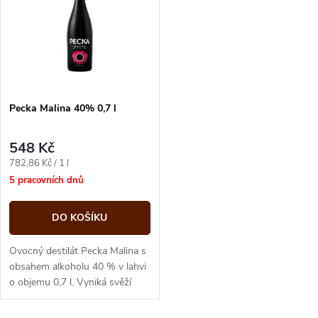
ů
ů
Pecka Malina 40% 0,7 l
548 Kč
Měrná
782,86 Kč / 1 l
cena:
5 pracovních dnů
DO KOŠÍKU
Ovocný destilát Pecka Malina s
obsahem alkoholu 40 % v lahvi
o objemu 0,7 l. Vyniká svěží
malinovou vůní a plnou
ovocnou chutí.