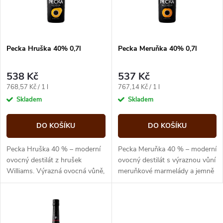
n
i
í
s
p
Pecka Hruška 40% 0,7l
Pecka Meruňka 40% 0,7l
p
r
538 Kč
537 Kč
r
Měrná
Měrná
768,57 Kč / 1 l
767,14 Kč / 1 l
o
cena:
cena:
Skladem
Skladem
o
d
DO KOŠÍKU
DO KOŠÍKU
d
u
Pecka Hruška 40 % – moderní
Pecka Meruňka 40 % – moderní
u
ovocný destilát z hrušek
ovocný destilát s výraznou vůní
Williams. Výrazná ovocná vůně,
meruňkové marmelády a jemně
k
jemně sladká chuť a hladký
sladkou, krásně pitelnou chutí.
k
charakter. Objem 0,7 l.
Plná chuť ovoce, hladký...
t
t