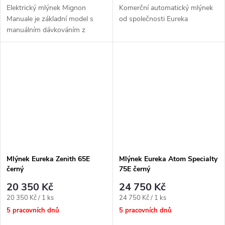
Elektrický mlýnek Mignon
Komerční automatický mlýnek
Manuale je základní model s
od společnosti Eureka
manuálním dávkováním z
kvalitních kompaktních mlýnků
značky Eureka
Mlýnek Eureka Zenith 65E
Mlýnek Eureka Atom Specialty
černý
75E černý
20 350 Kč
24 750 Kč
Měrná
Měrná
20 350 Kč / 1 ks
24 750 Kč / 1 ks
cena:
cena:
5 pracovních dnů
5 pracovních dnů