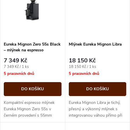
ů
ů
Eureka Mignon Zero 55s Black
Mlýnek Eureka Mignon Libra
– mlýnek na espresso
7 349 Kč
18 150 Kč
Měrná
Měrná
7 349 Kč / 1 ks
18 150 Kč / 1 ks
cena:
cena:
5 pracovních dnů
5 pracovních dnů
DO KOŠÍKU
DO KOŠÍKU
Kompaktní espresso mlýnek
Eureka Mignon Libra je tichý,
Eureka Mignon Zero 55s v
přesný a výkonný mlýnek s
černém provedení s 55mm
integrovanou váhou přímo při
plochými noži a konstrukcí bez
mletí
zbytkové retence. Mele na