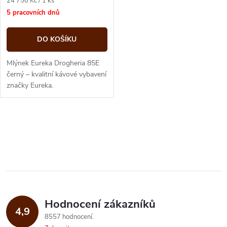
24 750 Kč / 1 ks
cena:
5 pracovních dnů
DO KOŠÍKU
Mlýnek Eureka Drogheria 85E
černý – kvalitní kávové vybavení
značky Eureka.
O
v
l
á
Hodnocení zákazníků
d
4,9
8557 hodnocení