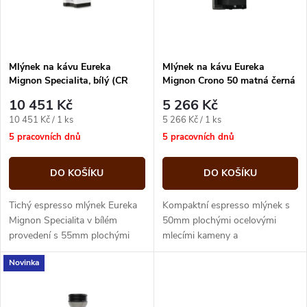
n
i
í
s
p
Mlýnek na kávu Eureka
Mlýnek na kávu Eureka
Mignon Specialita, bílý (CR
Mignon Crono 50 matná černá
p
White)
r
10 451 Kč
5 266 Kč
r
Měrná
Měrná
10 451 Kč / 1 ks
5 266 Kč / 1 ks
o
cena:
cena:
5 pracovních dnů
5 pracovních dnů
o
d
DO KOŠÍKU
DO KOŠÍKU
d
u
Tichý espresso mlýnek Eureka
Kompaktní espresso mlýnek s
u
Mignon Specialita v bílém
50mm plochými ocelovými
provedení s 55mm plochými
mlecími kameny a
k
mlecími kameny a plynulým
elektronickým časovačem
k
Novinka
mikrometrickým seřízením.
dávkování. Plynulé bezstupňové
t
Přesné...
nastavení hrubosti a...
t