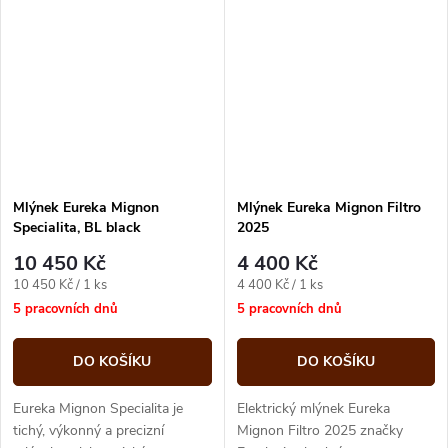
dávku přímo do...
Mlýnek Eureka Mignon
Mlýnek Eureka Mignon Filtro
Specialita, BL black
2025
10 450 Kč
4 400 Kč
Měrná
Měrná
10 450 Kč / 1 ks
4 400 Kč / 1 ks
cena:
cena:
5 pracovních dnů
5 pracovních dnů
DO KOŠÍKU
DO KOŠÍKU
Eureka Mignon Specialita je
Elektrický mlýnek Eureka
tichý, výkonný a precizní
Mignon Filtro 2025 značky