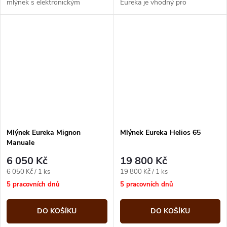
mlýnek s elektronickým
Eureka je vhodný pro
časovačem a dotykovým
filtrovanou kávu, či frenchpress
displejem
Mlýnek Eureka Mignon
Mlýnek Eureka Helios 65
Manuale
6 050 Kč
19 800 Kč
Měrná
Měrná
6 050 Kč / 1 ks
19 800 Kč / 1 ks
cena:
cena:
5 pracovních dnů
5 pracovních dnů
DO KOŠÍKU
DO KOŠÍKU