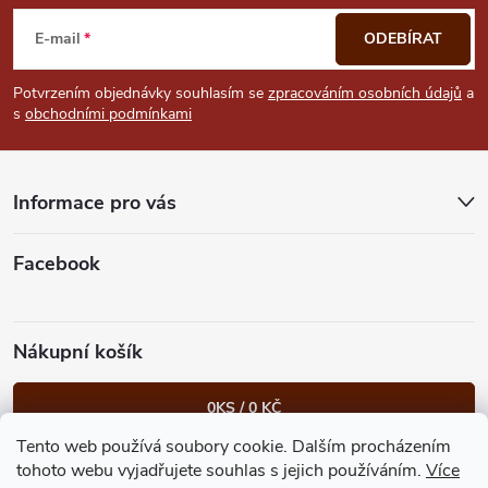
á
s
E-mail
ODEBÍRAT
u
p
Potvrzením objednávky souhlasím se
zpracováním osobních údajů
a
s
obchodními podmínkami
a
t
Informace pro vás
í
Facebook
Nákupní košík
0
KS /
0 KČ
Tento web používá soubory cookie. Dalším procházením
Heureka.cz
Facebook
Instagram
Bonvolo - přidej se taky
tohoto webu vyjadřujete souhlas s jejich používáním.
Více