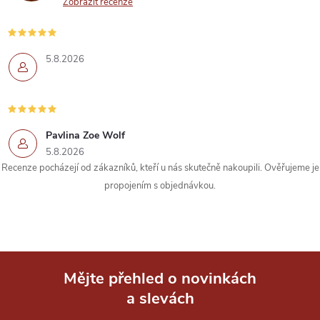
a
Zobrazit recenze
c
í
5.8.2026
p
r
Pavlina Zoe Wolf
v
5.8.2026
k
Recenze pocházejí od zákazníků, kteří u nás skutečně nakoupili. Ověřujeme je
propojením s objednávkou.
y
v
ý
Mějte přehled o novinkách
p
a slevách
Z
i