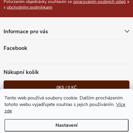
p
Potvrzením objednávky souhlasím se
zpracováním osobních údajů
a
s
obchodními podmínkami
a
t
Informace pro vás
í
Facebook
Nákupní košík
0
KS /
0 KČ
Tento web používá soubory cookie. Dalším procházením
Heureka.cz
Facebook
Instagram
Bonvolo - přidej se taky
tohoto webu vyjadřujete souhlas s jejich používáním.
Více
zde
Nastavení
Copyright 2026
GastroKlub.cz
. Všechna práva vyhrazena.
Upravit