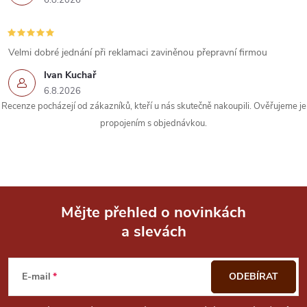
6.8.2026
Velmi dobré jednání při reklamaci zaviněnou přepravní firmou
Ivan Kuchař
6.8.2026
Recenze pocházejí od zákazníků, kteří u nás skutečně nakoupili. Ověřujeme je
propojením s objednávkou.
Mějte přehled o novinkách
a slevách
Z
á
E-mail
ODEBÍRAT