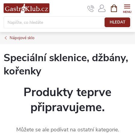
Přejít
NÁKUPNÍ
KOŠÍK
na
obsah
HLEDAT
Nápojové sklo
Speciální sklenice, džbány,
kořenky
Produkty teprve
připravujeme.
Můžete se ale podívat na ostatní kategorie.