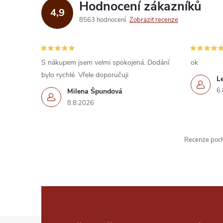
d
Hodnocení zákazníků
4,9
a
8563 hodnocení
Zobrazit recenze
c
í
S nákupem jsem velmi spokojená. Dodání
ok
bylo rychlé. Vřele doporučuji
p
L
6.
Milena Špundová
r
8.8.2026
v
k
Recenze pochá
y
v
ý
p