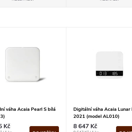
lní váha Acaia Pearl S bílá
Digitální váha Acaia Lunar 
3)
2021 (model AL010)
5 Kč
8 647 Kč