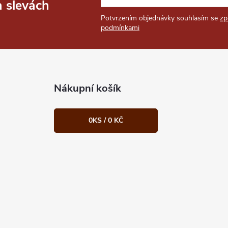
a slevách
Potvrzením objednávky souhlasím se
zp
podmínkami
Nákupní košík
0
KS /
0 KČ