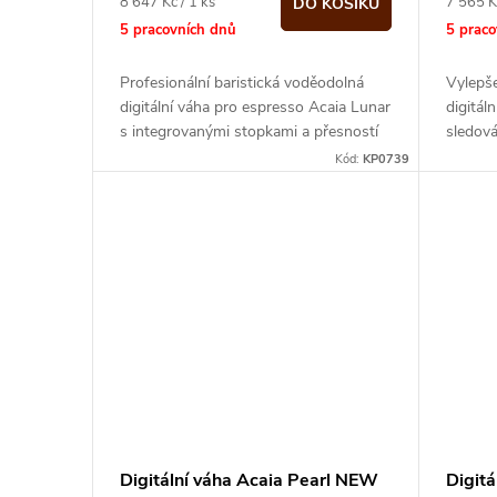
o
Měrná
Měrná
8 647 Kč / 1 ks
7 565 K
DO KOŠÍKU
cena:
cena:
5 pracovních dnů
5 prac
u
d
Profesionální baristická voděodolná
Vylepše
k
digitální váha pro espresso Acaia Lunar
digitál
u
s integrovanými stopkami a přesností
sledová
t
vážení na 0,1g
během 
Kód:
KP0739
k
ů
t
ů
Digitální váha Acaia Pearl NEW
Digitá