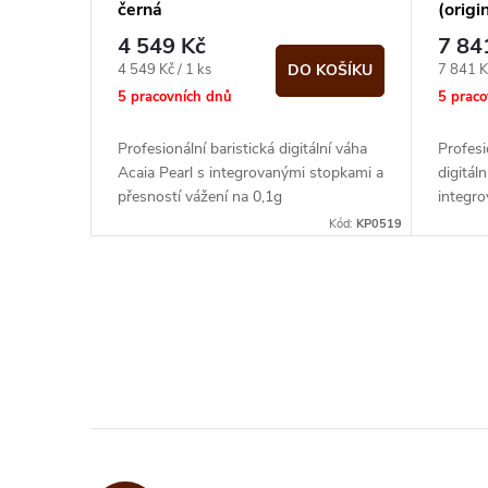
černá
(orig
4 549 Kč
7 84
Měrná
Měrná
4 549 Kč / 1 ks
7 841 K
DO KOŠÍKU
cena:
cena:
5 pracovních dnů
5 prac
Profesionální baristická digitální váha
Profesi
Acaia Pearl s integrovanými stopkami a
digitál
přesností vážení na 0,1g
integro
vážení 
Kód:
KP0519
O
v
l
á