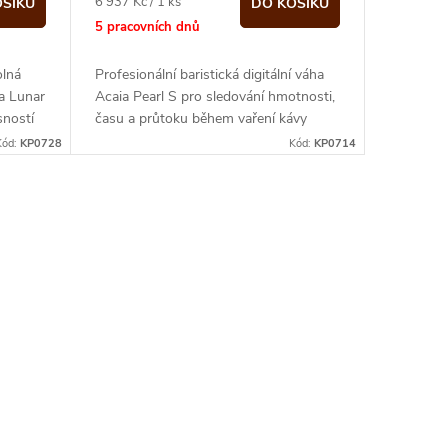
Měrná
6 937 Kč / 1 ks
OŠÍKU
DO KOŠÍKU
cena:
5 pracovních dnů
olná
Profesionální baristická digitální váha
ia Lunar
Acaia Pearl S pro sledování hmotnosti,
sností
času a průtoku během vaření kávy
Kód:
KP0728
Kód:
KP0714