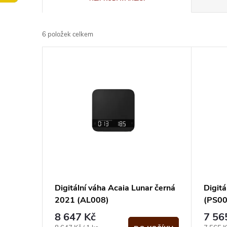
a
6
položek celkem
z
V
e
ý
n
p
í
i
p
s
r
p
Digitální váha Acaia Lunar černá
Digitá
o
2021 (AL008)
(PS00
r
8 647 Kč
7 56
d