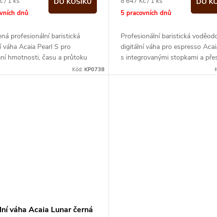
Měrná
č / 1 ks
8 647 Kč / 1 ks
DO KOŠÍKU
DO K
cena:
ovních dnů
5 pracovních dnů
ná profesionální baristická
Profesionální baristická voděod
ní váha Acaia Pearl S pro
digitální váha pro espresso Aca
ní hmotnosti, času a průtoku
s integrovanými stopkami a pře
vaření kávy
vážení na 0,1g
Kód:
KP0738
lní váha Acaia Lunar černá