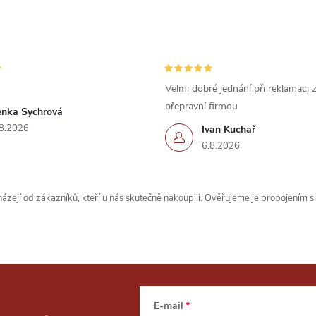
Velmi dobré jednání při reklamaci
přepravní firmou
enka Sychrová
8.2026
Ivan Kuchař
6.8.2026
zejí od zákazníků, kteří u nás skutečně nakoupili. Ověřujeme je propojením 
E-mail