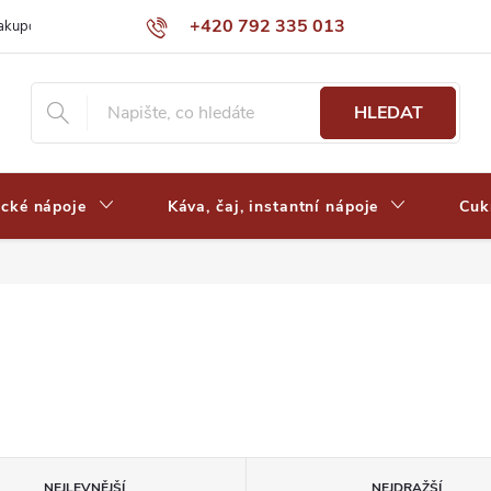
+420 792 335 013
nakupovat
Výdejní místa a ceny dopravy
Často kladené otázky
HLEDAT
ické nápoje
Káva, čaj, instantní nápoje
Cuk
NEJLEVNĚJŠÍ
NEJDRAŽŠÍ