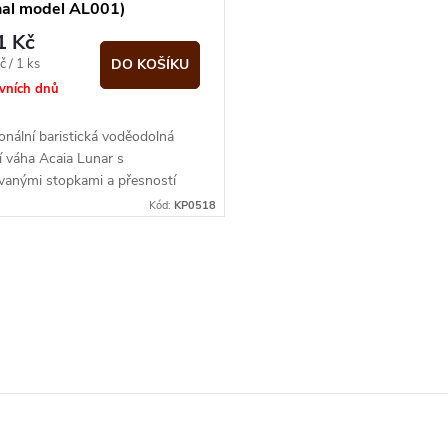
inal model AL001)
1 Kč
č / 1 ks
DO KOŠÍKU
ovních dnů
onální baristická voděodolná
ní váha Acaia Lunar s
vanými stopkami a přesností
na 0,1g
Kód:
KP0518