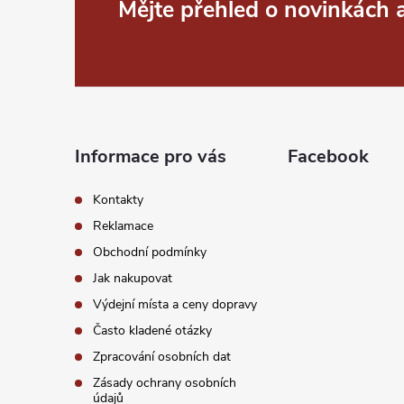
Z
Mějte přehled o novinkách
i
á
s
p
u
a
Informace pro vás
Facebook
t
Kontakty
í
Reklamace
Obchodní podmínky
Jak nakupovat
Výdejní místa a ceny dopravy
Často kladené otázky
Zpracování osobních dat
Zásady ochrany osobních
údajů