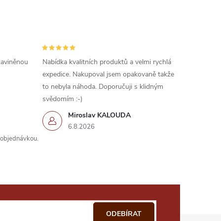
 zaviněnou
Nabídka kvalitních produktů a velmi rychlá
expedice. Nakupoval jsem opakovaně takže
to nebyla náhoda. Doporučuji s klidným
svědomím :-)
Miroslav KALOUDA
6.8.2026
s objednávkou.
ODEBÍRAT