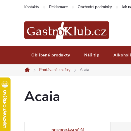
Přejít
Kontakty
Reklamace
Obchodní podmínky
Jak 
na
obsah
Oblíbené produkty
Náš tip
Alkohol
Prodávané značky
Acaia
Domů
Acaia
Ř
NEJPRODÁVANĚJŠÍ