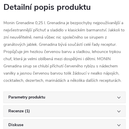
Detailní popis produktu
Monin Grenadine 0,25 l. Grenadina je bezpochyby nejpoužívanější a
nejvšestrannější příchuť a sladidlo v klasickém barmanství. Jakkoli to
zní neuvěřitelně, nemá vůbec nic společného se sirupem z
granátových jablek. Grenadina bývá součástí celé řady receptur.
Propůjčuje jim hezkou červenou barvu a sladkou, lehounce trpkou
chuť, která je velmi oblíbená mezi dospělými i dětmi. MONIN
Grenadina sirup se chlubí příchutí červeného rybízu s nádechem
vanilky a jasnou červenou barvou tolik žádoucí v nealko nápojích,
cocktailech, dezertech, marinádách a několika dalších recepturách.
Parametry produktu
Recenze (1)
Diskuse