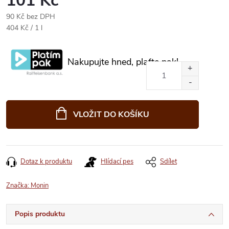
101 Kč
90 Kč bez DPH
Měrná
404 Kč / 1 l
cena:
Nakupujte hned, plaťte pak!
VLOŽIT DO KOŠÍKU
Dotaz k produktu
Hlídací pes
Sdílet
Značka:
Monin
Popis produktu