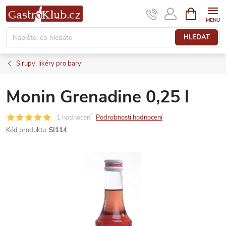
Přejít
NÁKUPNÍ
KOŠÍK
na
obsah
HLEDAT
Sirupy, likéry pro bary
Monin Grenadine 0,25 l
1 hodnocení
Podrobnosti hodnocení
Kód produktu:
SI114