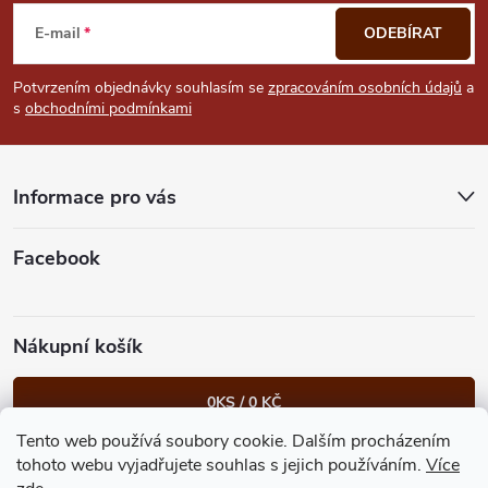
á
E-mail
ODEBÍRAT
p
Potvrzením objednávky souhlasím se
zpracováním osobních údajů
a
s
obchodními podmínkami
a
t
Informace pro vás
í
Facebook
Nákupní košík
0
KS /
0 KČ
Tento web používá soubory cookie. Dalším procházením
Heureka.cz
Facebook
Instagram
Bonvolo - přidej se taky
tohoto webu vyjadřujete souhlas s jejich používáním.
Více