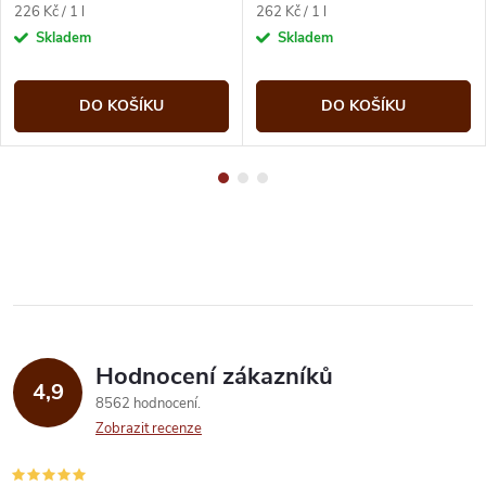
Měrná
Měrná
226 Kč / 1 l
262 Kč / 1 l
cena:
cena:
Skladem
Skladem
DO KOŠÍKU
DO KOŠÍKU
Hodnocení zákazníků
4,9
8562 hodnocení
Zobrazit recenze