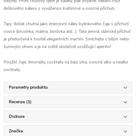
třešně). První chuťový vjem je sladký, pak ztrpkne. Ideální chuť
ibiškového nálevu s vyváženou květinové a ovocné příchuti.
Tipy: Ibišek chutná jako intenzivní nálev bylinkového čaje s příchutí
ovoce (brusinka, malina, borůvka atd…). Tato jemná, dámská příchuť
je předurčená k tvorbě elegantních martini. Smíchejte s bílým nebo
šumivým vínem a je na světě skutečně osvěžující aperitiv!
Použití: čaje, limonády, cocktaily na bázi vína, ovocné alko a nealko
cocktaily
Parametry produktu
Recenze (1)
Diskuse
Značka