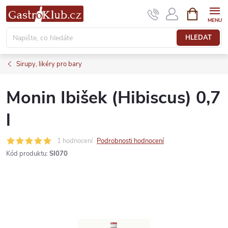
Přejít
NÁKUPNÍ
KOŠÍK
na
obsah
HLEDAT
Sirupy, likéry pro bary
Monin Ibišek (Hibiscus) 0,7
l
1 hodnocení
Podrobnosti hodnocení
Kód produktu:
SI070