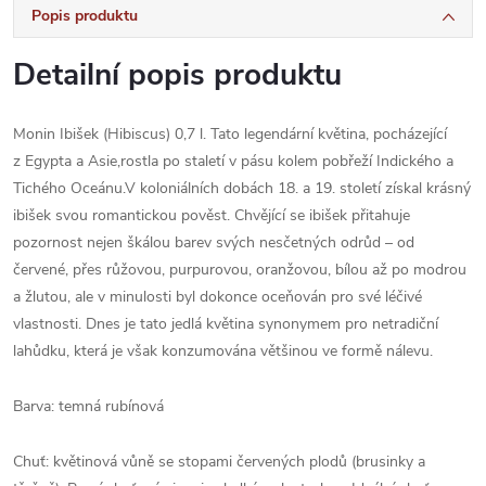
Popis produktu
Detailní popis produktu
Monin Ibišek (Hibiscus) 0,7 l. Tato legendární květina, pocházející
z Egypta a Asie,rostla po staletí v pásu kolem pobřeží Indického a
Tichého Oceánu.V koloniálních dobách 18. a 19. století získal krásný
ibišek svou romantickou pověst. Chvějící se ibišek přitahuje
pozornost nejen škálou barev svých nesčetných odrůd – od
červené, přes růžovou, purpurovou, oranžovou, bílou až po modrou
a žlutou, ale v minulosti byl dokonce oceňován pro své léčivé
vlastnosti. Dnes je tato jedlá květina synonymem pro netradiční
lahůdku, která je však konzumována většinou ve formě nálevu.
Barva: temná rubínová
Chuť: květinová vůně se stopami červených plodů (brusinky a