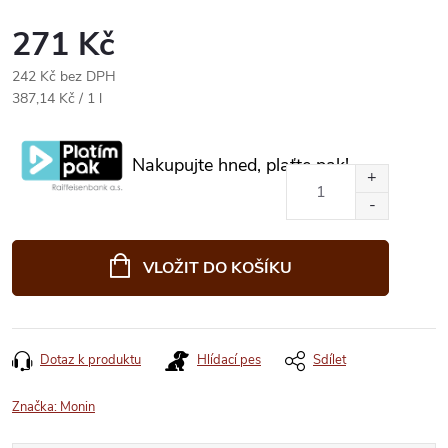
271 Kč
242 Kč bez DPH
Měrná
387,14 Kč / 1 l
cena:
Nakupujte hned, plaťte pak!
VLOŽIT DO KOŠÍKU
Dotaz k produktu
Hlídací pes
Sdílet
Značka:
Monin