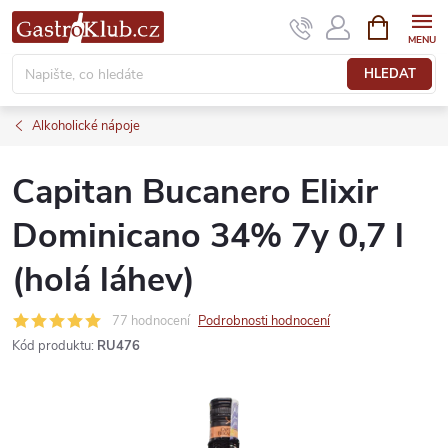
Přejít
NÁKUPNÍ
KOŠÍK
na
obsah
HLEDAT
Alkoholické nápoje
Capitan Bucanero Elixir
Dominicano 34% 7y 0,7 l
(holá láhev)
77 hodnocení
Podrobnosti hodnocení
Kód produktu:
RU476