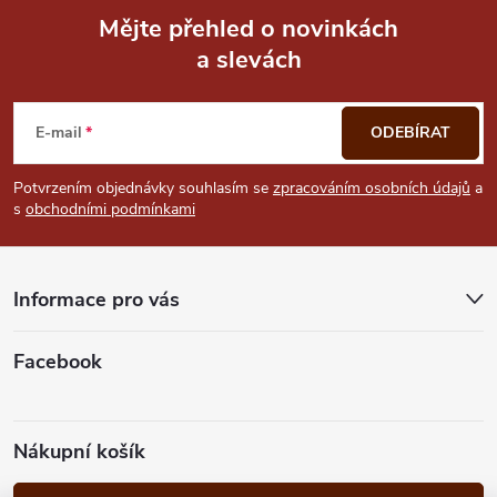
Mějte přehled o novinkách
a slevách
Z
á
E-mail
ODEBÍRAT
p
Potvrzením objednávky souhlasím se
zpracováním osobních údajů
a
s
obchodními podmínkami
a
t
Informace pro vás
í
Facebook
Nákupní košík