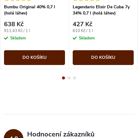
Bumbu Original 40% 0,7 l
Legendario Elixir De Cuba 7y
(holá láhev)
34% 0,7 l (holá láhev)
638 Kč
427 Kč
Měrná
Měrná
911,43 Kč / 1 l
610 Kč / 1 l
cena:
cena:
Skladem
Skladem
DO KOŠÍKU
DO KOŠÍKU
Hodnocení zákazníků