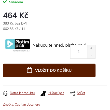
Skladem
464 Kč
383 Kč bez DPH
Měrná
662,86 Kč / 1 l
cena:
Nakupujte hned, plaťte pak!
VLOŽIT DO KOŠÍKU
Dotaz k produktu
Hlídací pes
Sdílet
Značka:
Capitan Bucanero