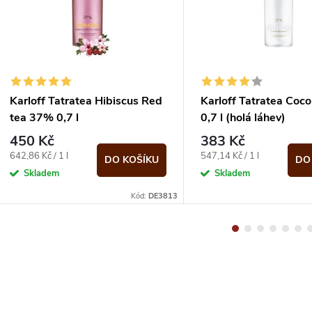
Karloff Tatratea Hibiscus Red
Karloff Tatratea Coc
tea 37% 0,7 l
0,7 l (holá láhev)
450 Kč
383 Kč
Měrná
Měrná
642,86 Kč / 1 l
547,14 Kč / 1 l
DO KOŠÍKU
DO
cena:
cena:
Skladem
Skladem
Kód:
DE3813