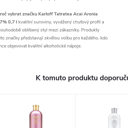
roč vybrat značku Karloff Tatratea Acai Aronia
7% 0,7 l
kvalitní suroviny, vyvážený chuťový profil a
louhodobě oblíbený styl mezi zákazníky. Produkty
éto značky představují skvělou volbu pro každého, kdo
hce objevovat kvalitní alkoholické nápoje.
K tomuto produktu doporuču