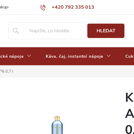
+420 792 335 013
nakupovat
Výdejní místa a ceny dopravy
Často kladené otázky
HLEDAT
ické nápoje
Káva, čaj, instantní nápoje
Cuk
7% 0,7 l
K
A
0