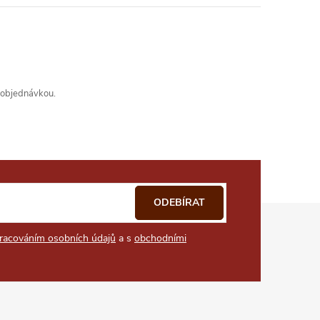
s objednávkou.
ODEBÍRAT
racováním osobních údajů
a s
obchodními