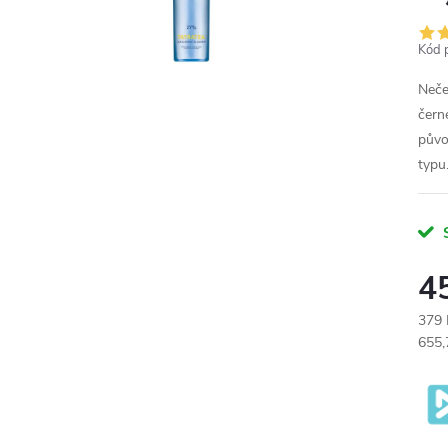
Kód 
Neče
čern
půvo
typu
4
379 
Měr
655,7
cena