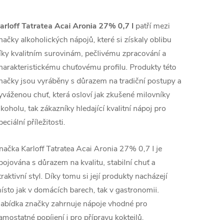
arloff Tatratea Acai Aronia 27% 0,7 l
patří mezi
načky alkoholických nápojů, které si získaly oblibu
íky kvalitním surovinám, pečlivému zpracování a
harakteristickému chuťovému profilu. Produkty této
načky jsou vyráběny s důrazem na tradiční postupy a
yváženou chuť, která osloví jak zkušené milovníky
lkoholu, tak zákazníky hledající kvalitní nápoj pro
peciální příležitosti.
načka Karloff Tatratea Acai Aronia 27% 0,7 l je
pojována s důrazem na kvalitu, stabilní chuť a
traktivní styl. Díky tomu si její produkty nacházejí
ísto jak v domácích barech, tak v gastronomii.
abídka značky zahrnuje nápoje vhodné pro
amostatné popíjení i pro přípravu koktejlů.