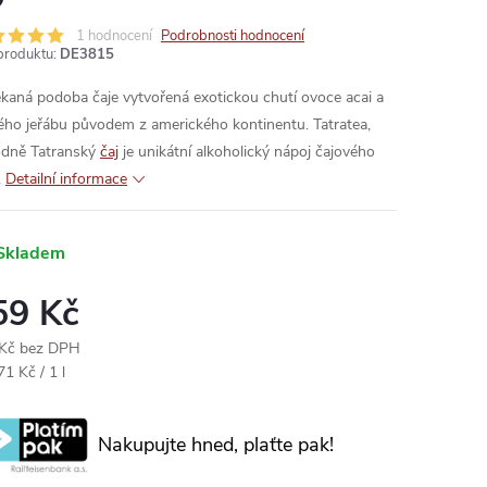
1 hodnocení
Podrobnosti hodnocení
produktu:
DE3815
kaná podoba čaje vytvořená exotickou chutí ovoce acai a
ého jeřábu původem z amerického kontinentu. Tatratea,
dně Tatranský
čaj
je unikátní alkoholický nápoj čajového
.
Detailní informace
Skladem
59 Kč
Kč bez DPH
ná
1 Kč / 1 l
:
Nakupujte hned, plaťte pak!