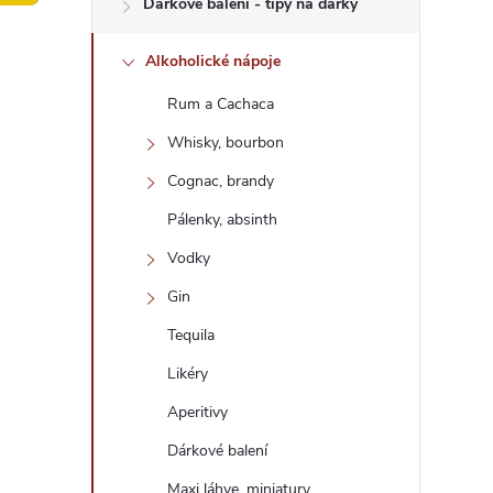
Dárkové balení - tipy na dárky
t
Alkoholické nápoje
r
Rum a Cachaca
a
Whisky, bourbon
n
Cognac, brandy
Pálenky, absinth
n
Vodky
í
Gin
Tequila
p
Likéry
a
Aperitivy
n
Dárkové balení
Maxi láhve, miniatury