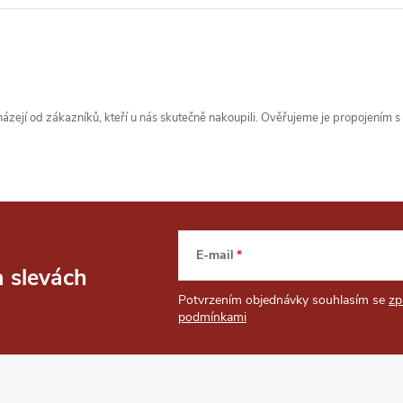
zejí od zákazníků, kteří u nás skutečně nakoupili. Ověřujeme je propojením 
E-mail
a slevách
Potvrzením objednávky souhlasím se
zp
podmínkami