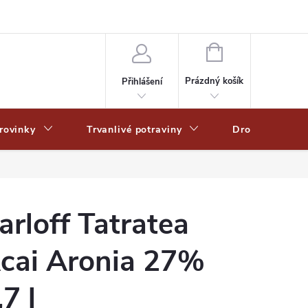
Zpracování osobních dat
Zásady ochrany osobních údajů
Zásady po
NÁKUPNÍ
KOŠÍK
Prázdný košík
Přihlášení
rovinky
Trvanlivé potraviny
Drogerie
arloff Tatratea
cai Aronia 27%
,7 l