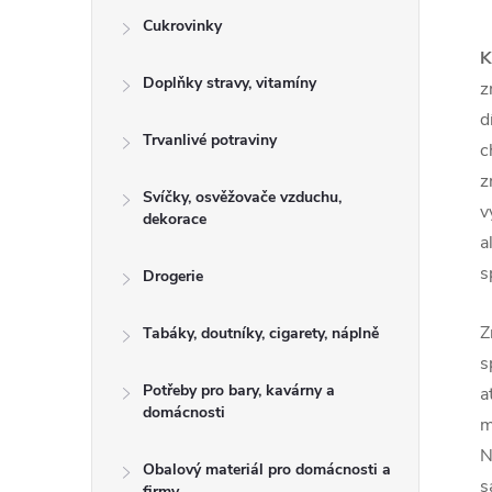
Cukrovinky
K
Doplňky stravy, vitamíny
z
d
Trvanlivé potraviny
c
z
Svíčky, osvěžovače vzduchu,
v
dekorace
a
s
Drogerie
Z
Tabáky, doutníky, cigarety, náplně
s
Potřeby pro bary, kavárny a
a
domácnosti
m
N
Obalový materiál pro domácnosti a
s
firmy