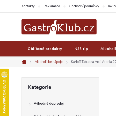
Přejít
Kontakty
Reklamace
Obchodní podmínky
Jak 
na
obsah
Oblíbené produkty
Náš tip
Alkohol
Alkoholické nápoje
Karloff Tatratea Acai Aronia 2
Domů
P
Přeskočit
Kategorie
kategorie
o
Výhodný doprodej
s