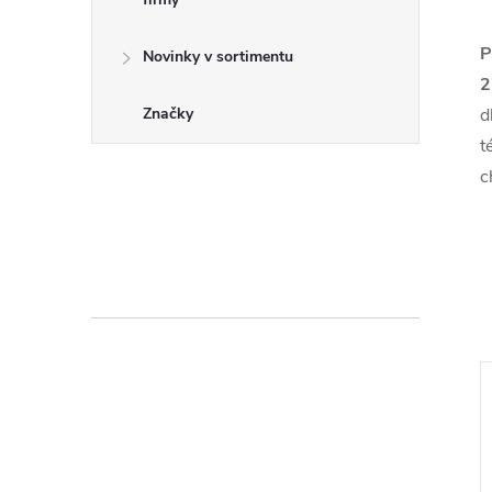
P
Novinky v sortimentu
2
d
Značky
t
c
Náš tip