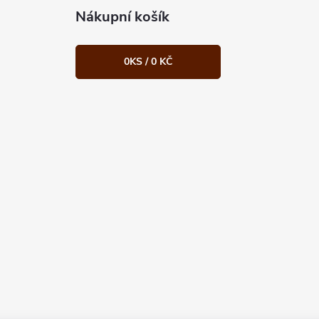
Nákupní košík
0
KS /
0 KČ