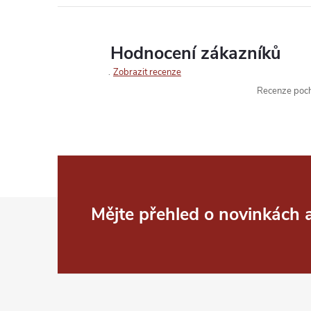
Hodnocení zákazníků
Zobrazit recenze
Recenze pochá
Z
Mějte přehled o novinkách
á
p