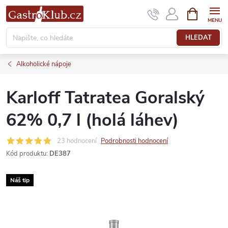
Přejít
NÁKUPNÍ
KOŠÍK
na
obsah
HLEDAT
Alkoholické nápoje
Karloff Tatratea Goralský
62% 0,7 l (holá láhev)
23 hodnocení
Podrobnosti hodnocení
Kód produktu:
DE387
Náš tip