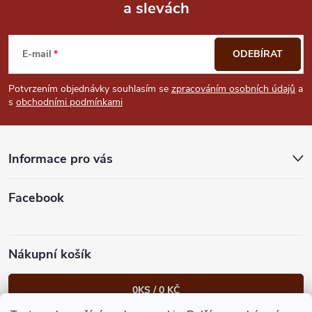
a slevách
Z
á
E-mail
ODEBÍRAT
p
Potvrzením objednávky souhlasím se
zpracováním osobních údajů
a
s
obchodními podmínkami
a
t
Informace pro vás
í
Facebook
Nákupní košík
0
KS /
0 KČ