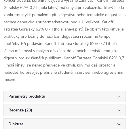
koncentrovaná, kořenitá, čajová a výrazně zahřívací. Karloff Tatratea
Goralský 62% 0,7 l (holá láhev) má smysl pro zákazníka, který hledá
konkrétní styl k pomalému pití, digestivu nebo tematické degustaci a
nechce generickou supermarketovou nudu. U velikosti Karloff
Tatratea Goralský 62% 0,7 l (holá láhev) platí, že objem této lahve je
praktický pro běžný domácí bar, degustaci i rozumné tempo
spotřeby. Při podávání Karloff Tatratea Goralský 62% 0,7 l (holá
láhev) má smysl v malých dávkách, do zimních servisů nebo jako
digestiv pro zkušenější publikum. Karloff Tatratea Goralský 62% 0,7
l (holá láhev) se nejvíc předvede ve chvíli, kdy mu dáš prostor a
nebudeš ho přebíjet přehnaně studeným servisem nebo agresivním
mixem.
Parametry produktu
Recenze (23)
Diskuse