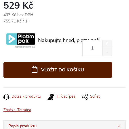
529 Kč
437 Kč bez DPH
Měrná
755,71 Kč / 1 l
cena:
Nakupujte hned, plaťte pak!
VLOŽIT DO KOŠÍKU
Dotaz k produktu
Hlídací pes
Sdílet
Značka:
Tatratea
Popis produktu