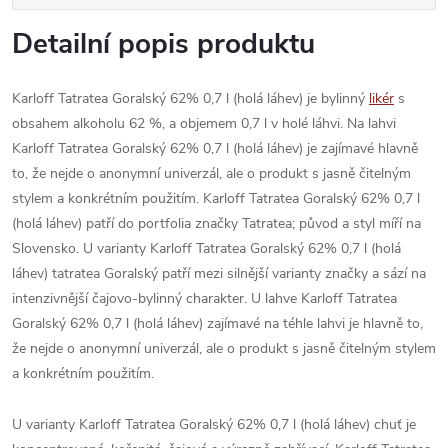
Detailní popis produktu
Karloff Tatratea Goralský 62% 0,7 l (holá láhev) je bylinný
likér
s
obsahem alkoholu 62 %, a objemem 0,7 l v holé láhvi. Na lahvi
Karloff Tatratea Goralský 62% 0,7 l (holá láhev) je zajímavé hlavně
to, že nejde o anonymní univerzál, ale o produkt s jasně čitelným
stylem a konkrétním použitím. Karloff Tatratea Goralský 62% 0,7 l
(holá láhev) patří do portfolia značky Tatratea; původ a styl míří na
Slovensko. U varianty Karloff Tatratea Goralský 62% 0,7 l (holá
láhev) tatratea Goralský patří mezi silnější varianty značky a sází na
intenzivnější čajovo-bylinný charakter. U lahve Karloff Tatratea
Goralský 62% 0,7 l (holá láhev) zajímavé na téhle lahvi je hlavně to,
že nejde o anonymní univerzál, ale o produkt s jasně čitelným stylem
a konkrétním použitím.
U varianty Karloff Tatratea Goralský 62% 0,7 l (holá láhev) chuť je