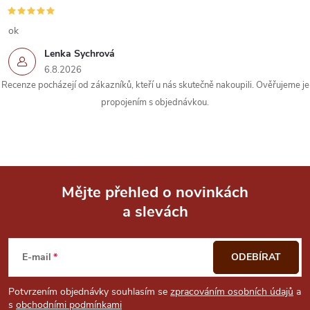
ok
Lenka Sychrová
6.8.2026
Recenze pocházejí od zákazníků, kteří u nás skutečně nakoupili. Ověřujeme je
propojením s objednávkou.
Mějte přehled o novinkách
a slevách
Z
á
E-mail
ODEBÍRAT
p
Potvrzením objednávky souhlasím se
zpracováním osobních údajů
a
s
obchodními podmínkami