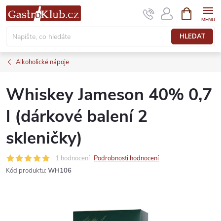
Přejít
NÁKUPNÍ
KOŠÍK
na
obsah
HLEDAT
Alkoholické nápoje
Whiskey Jameson 40% 0,7
l (dárkové balení 2
skleničky)
1 hodnocení
Podrobnosti hodnocení
Kód produktu:
WH106