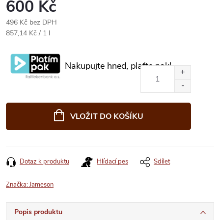
600 Kč
496 Kč bez DPH
Měrná
857,14 Kč / 1 l
cena:
Nakupujte hned, plaťte pak!
VLOŽIT DO KOŠÍKU
Dotaz k produktu
Hlídací pes
Sdílet
Značka:
Jameson
Popis produktu