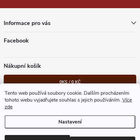
a
t
Informace pro vás
í
Facebook
Nákupní košík
0
KS /
0 KČ
Tento web používá soubory cookie. Dalším procházením
Heureka.cz
Facebook
Instagram
Bonvolo - přidej se taky
tohoto webu vyjadřujete souhlas s jejich používáním.
Více
zde
Nastavení
Copyright 2026
GastroKlub.cz
. Všechna práva vyhrazena.
Upravit
nastavení cookies