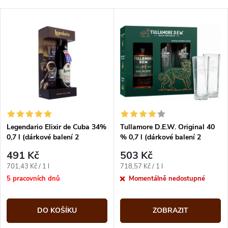
Legendario Elixir de Cuba 34%
Tullamore D.E.W. Original 40
0,7 l (dárkové balení 2
% 0,7 l (dárkové balení 2
sklenice)
skleničky)
491 Kč
503 Kč
Měrná
Měrná
701,43 Kč / 1 l
718,57 Kč / 1 l
cena:
cena:
5 pracovních dnů
Momentálně nedostupné
DO KOŠÍKU
ZOBRAZIT