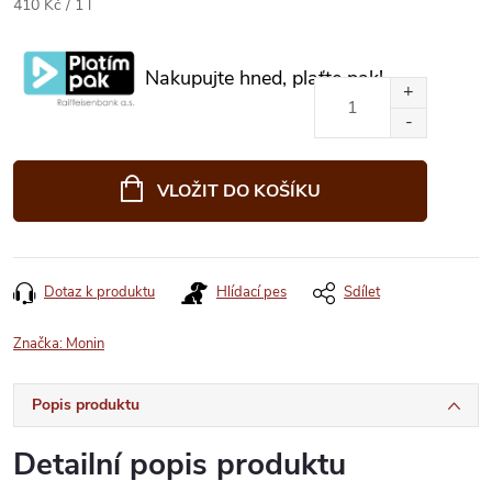
Měrná
410 Kč / 1 l
cena:
Nakupujte hned, plaťte pak!
VLOŽIT DO KOŠÍKU
Dotaz k produktu
Hlídací pes
Sdílet
Značka:
Monin
Popis produktu
Detailní popis produktu