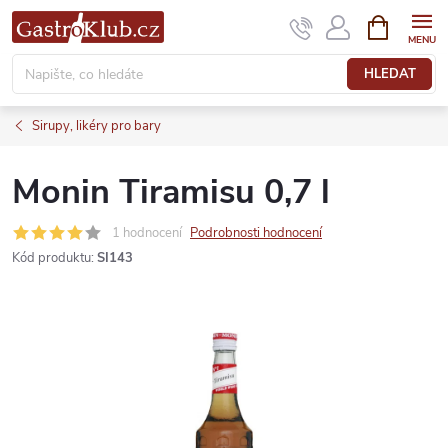
Přejít
NÁKUPNÍ
KOŠÍK
na
obsah
HLEDAT
Sirupy, likéry pro bary
Monin Tiramisu 0,7 l
1 hodnocení
Podrobnosti hodnocení
Kód produktu:
SI143