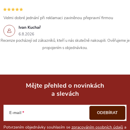
Velmi dobré jednání při reklamaci zaviněnou přepravní firmou
Ivan Kuchař
6.8.2026
Recenze pocházejí od zákazníků, kteří u nás skutečně nakoupili. Ověřujeme je
propojením s objednávkou.
Mějte přehled o novinkách
a slevách
Z
á
E-mail
ODEBÍRAT
p
Potvrzením objednávky souhlasím se
zpracováním osobních údajů
a