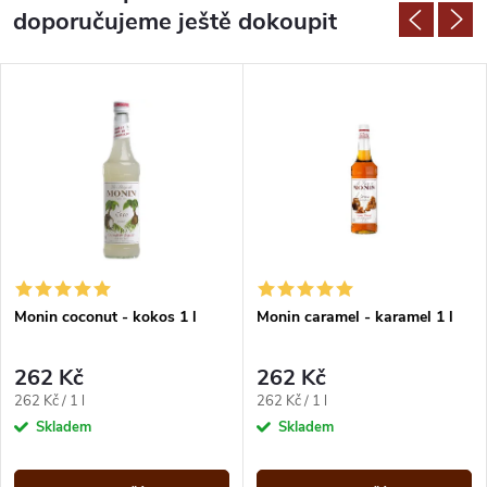
doporučujeme ještě dokoupit
Monin coconut - kokos 1 l
Monin caramel - karamel 1 l
262 Kč
262 Kč
Měrná
Měrná
262 Kč / 1 l
262 Kč / 1 l
cena:
cena:
Skladem
Skladem