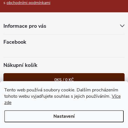
s
obchodními podmínkami
a
t
Informace pro vás
í
Facebook
Nákupní košík
0
KS /
0 KČ
Tento web používá soubory cookie. Dalším procházením
Heureka.cz
Facebook
Instagram
Bonvolo - přidej se taky
tohoto webu vyjadřujete souhlas s jejich používáním.
Více
zde
Nastavení
Copyright 2026
GastroKlub.cz
. Všechna práva vyhrazena.
Upravit
nastavení cookies