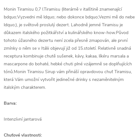
Monin Tiramisu 0,7 l.Tiramisu (literárně v italštině znamenající
bdquo;Vyzvedni mě ldquo; nebo dokonce bdquo;Vezmi mě do nebe
ldquo;), je světově proslulý dezert. Lahodně jemné Tiramisu je
důkazem italského požitkářství a kulinářského know-how.Původ
tohoto úžasného dezertu není zcela přesně zmapován, ale první
zmínky o něm se v Itálii objevují již od 15.století. Relativně snadná
receptura kombinuje chutě sušenek, kávy, kakaa, líkéru marsala a
mascarpone do bohaté, hebké chuti plné vzájemně se doplňujících
tónů.Monin Tiramisu Sirup vám přináší opravdovou chuť Tiramisu,
která Vám umožní vytvořit jedinečné drinky s nezaměnitelným
italským charakterem.
Barva:
Intenzívní jantarová
Chuťové vlastnosti: