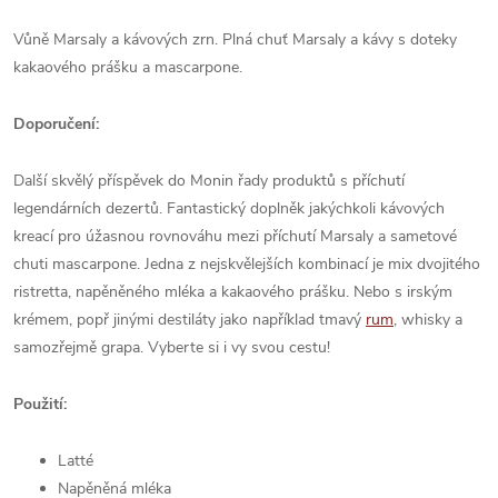
Vůně Marsaly a kávových zrn. Plná chuť Marsaly a kávy s doteky
kakaového prášku a mascarpone.
Doporučení:
Další skvělý příspěvek do Monin řady produktů s příchutí
legendárních dezertů. Fantastický doplněk jakýchkoli kávových
kreací pro úžasnou rovnováhu mezi příchutí Marsaly a sametové
chuti mascarpone. Jedna z nejskvělejších kombinací je mix dvojitého
ristretta, napěněného mléka a kakaového prášku. Nebo s irským
krémem, popř jinými destiláty jako například tmavý
rum
, whisky a
samozřejmě grapa. Vyberte si i vy svou cestu!
Použití:
Latté
Napěněná mléka