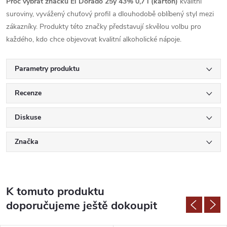
Proč vybrat značku El Dorado 25y 43% 0,7 l (karton)
kvalitní
suroviny, vyvážený chuťový profil a dlouhodobě oblíbený styl mezi
zákazníky. Produkty této značky představují skvělou volbu pro
každého, kdo chce objevovat kvalitní alkoholické nápoje.
Parametry produktu
Recenze
Diskuse
Značka
K tomuto produktu
doporučujeme ještě dokoupit