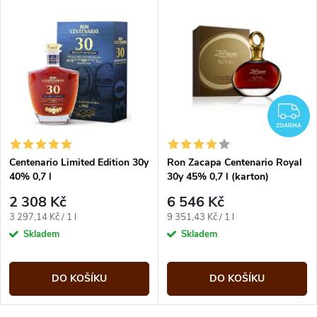
Z
ZDARMA
Centenario Limited Edition 30y
Ron Zacapa Centenario Royal
40% 0,7 l
30y 45% 0,7 l (karton)
2 308 Kč
6 546 Kč
Měrná
Měrná
3 297,14 Kč / 1 l
9 351,43 Kč / 1 l
cena:
cena:
Skladem
Skladem
DO KOŠÍKU
DO KOŠÍKU