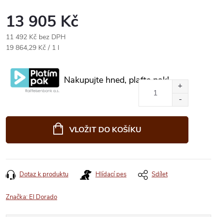
13 905 Kč
11 492 Kč bez DPH
Měrná
19 864,29 Kč / 1 l
cena:
Nakupujte hned, plaťte pak!
VLOŽIT DO KOŠÍKU
Dotaz k produktu
Hlídací pes
Sdílet
Značka:
El Dorado