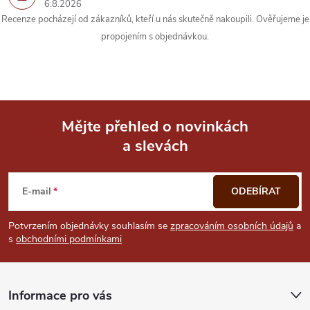
6.8.2026
Recenze pocházejí od zákazníků, kteří u nás skutečně nakoupili. Ověřujeme je
propojením s objednávkou.
Mějte přehled o novinkách
a slevách
Z
á
E-mail
ODEBÍRAT
p
Potvrzením objednávky souhlasím se
zpracováním osobních údajů
a
s
obchodními podmínkami
a
t
Informace pro vás