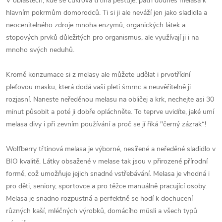
V oblastech, kde se cukrová třtina pěstuje, patří dodnes melasa k
hlavním pokrmům domorodců. Ti si ji ale neváží jen jako sladidla a
neocenitelného zdroje mnoha enzymů, organických látek a
stopových prvků důležitých pro organismus, ale využívají ji i na
mnoho svých neduhů.
Kromě konzumace si z melasy ale můžete udělat i prvotřídní
pleťovou masku, která dodá vaší pleti šmrnc a neuvěřitelně ji
rozjasní. Naneste neředěnou melasu na obličej a krk, nechejte asi 30
minut působit a poté ji dobře opláchněte. To teprve uvidíte, jaké umí
melasa divy i při zevním používání a proč se jí říká "černý zázrak“!
Wolfberry třtinová melasa je výborné, nesířené a neředěné sladidlo v
BIO kvalitě. Látky obsažené v melase tak jsou v přirozené přírodní
formě, což umožňuje jejich snadné vstřebávání. Melasa je vhodná i
pro děti, seniory, sportovce a pro těžce manuálně pracující osoby.
Melasa je snadno rozpustná a perfektně se hodí k dochucení
různých kaší, mléčných výrobků, domácího müsli a všech typů