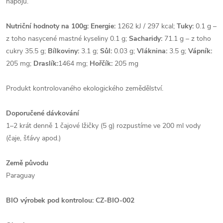
nápojů.
Nutriční hodnoty na 100g: Energie:
1262 kJ / 297 kcal;
Tuky:
0.1 g –
z toho nasycené mastné kyseliny 0.1 g;
Sacharidy:
71.1 g – z toho
cukry 35.5 g;
Bílkoviny:
3.1 g;
Sůl:
0.03 g;
Vláknina:
3.5 g;
Vápník:
205 mg;
Draslík:
1464 mg;
Hořčík:
205 mg
Produkt kontrolovaného ekologického zemědělství.
Doporučené dávkování
1–2 krát denně 1 čajové lžičky (5 g) rozpustíme ve 200 ml vody
(čaje, šťávy apod.)
Země původu
Paraguay
BIO výrobek pod kontrolou: CZ-BIO-002