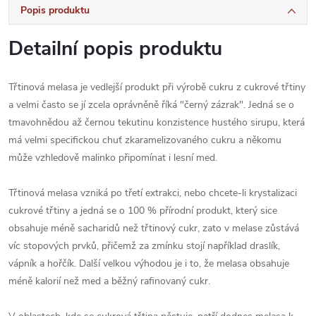
Popis produktu
Detailní popis produktu
Třtinová melasa je vedlejší produkt při výrobě cukru z cukrové třtiny
a velmi často se jí zcela oprávněně říká "černý zázrak". Jedná se o
tmavohnědou až černou tekutinu konzistence hustého sirupu, která
má velmi specifickou chuť zkaramelizovaného cukru a někomu
může vzhledově malinko připomínat i lesní med.
Třtinová melasa vzniká po třetí extrakci, nebo chcete-li krystalizaci
cukrové třtiny a jedná se o 100 % přírodní produkt, který sice
obsahuje méně sacharidů než třtinový cukr, zato v melase zůstává
víc stopových prvků, přičemž za zmínku stojí například draslík,
vápník a hořčík. Další velkou výhodou je i to, že melasa obsahuje
méně kalorií než med a běžný rafinovaný cukr.