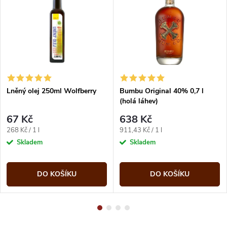
Lněný olej 250ml Wolfberry
Bumbu Original 40% 0,7 l
(holá láhev)
67 Kč
638 Kč
Měrná
Měrná
268 Kč / 1 l
911,43 Kč / 1 l
cena:
cena:
Skladem
Skladem
DO KOŠÍKU
DO KOŠÍKU