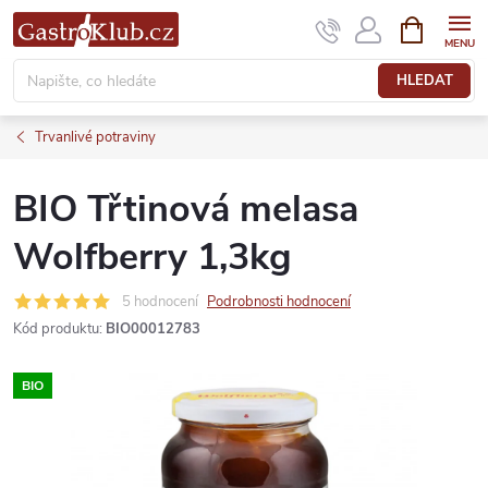
Přejít
NÁKUPNÍ
KOŠÍK
na
obsah
HLEDAT
Trvanlivé potraviny
BIO Třtinová melasa
Wolfberry 1,3kg
5 hodnocení
Podrobnosti hodnocení
Kód produktu:
BIO00012783
BIO