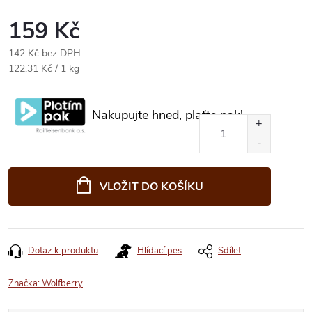
159 Kč
142 Kč bez DPH
Měrná
122,31 Kč / 1 kg
cena:
Nakupujte hned, plaťte pak!
VLOŽIT DO KOŠÍKU
Dotaz k produktu
Hlídací pes
Sdílet
Značka:
Wolfberry