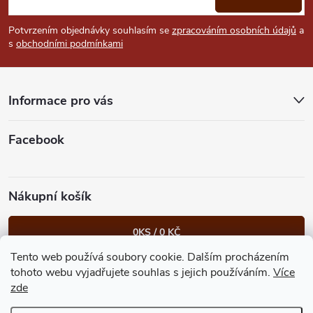
p
Potvrzením objednávky souhlasím se
zpracováním osobních údajů
a
s
obchodními podmínkami
a
t
Informace pro vás
í
Facebook
Nákupní košík
0
KS /
0 KČ
Tento web používá soubory cookie. Dalším procházením
Heureka.cz
Facebook
Instagram
Bonvolo - přidej se taky
tohoto webu vyjadřujete souhlas s jejich používáním.
Více
zde