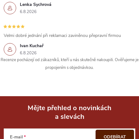
Lenka Sychrová
6.8.2026
Velmi dobré jednání při reklamaci zaviněnou přepravní firmou
Ivan Kuchař
6.8.2026
Recenze pocházejí od zákazníků, kteří u nás skutečně nakoupili. Ověřujeme je
propojením s objednávkou.
Mějte přehled o novinkách
a slevách
Z
á
E-mail
ODEBÍRAT