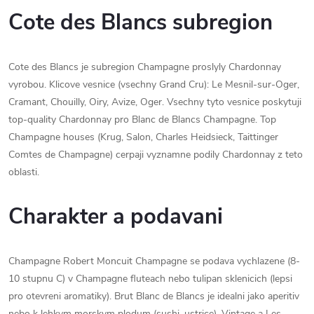
Cote des Blancs subregion
Cote des Blancs je subregion Champagne proslyly Chardonnay
vyrobou. Klicove vesnice (vsechny Grand Cru): Le Mesnil-sur-Oger,
Cramant, Chouilly, Oiry, Avize, Oger. Vsechny tyto vesnice poskytuji
top-quality Chardonnay pro Blanc de Blancs Champagne. Top
Champagne houses (Krug, Salon, Charles Heidsieck, Taittinger
Comtes de Champagne) cerpaji vyznamne podily Chardonnay z teto
oblasti.
Charakter a podavani
Champagne Robert Moncuit Champagne se podava vychlazene (8-
10 stupnu C) v Champagne fluteach nebo tulipan sklenicich (lepsi
pro otevreni aromatiky). Brut Blanc de Blancs je idealni jako aperitiv
nebo k lehkym morskym plodum (sushi, ustrice). Vintage a Les