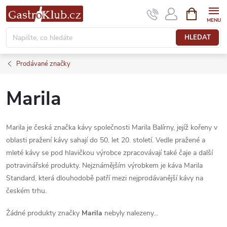
Přejít
NÁKUPNÍ
KOŠÍK
na
obsah
HLEDAT
Prodávané značky
Marila
Marila je česká značka kávy společnosti Marila Balírny, jejíž kořeny v
oblasti pražení kávy sahají do 50. let 20. století. Vedle pražené a
mleté kávy se pod hlavičkou výrobce zpracovávají také čaje a další
potravinářské produkty. Nejznámějším výrobkem je káva Marila
Standard, která dlouhodobě patří mezi nejprodávanější kávy na
českém trhu.
Žádné produkty značky
Marila
nebyly nalezeny...