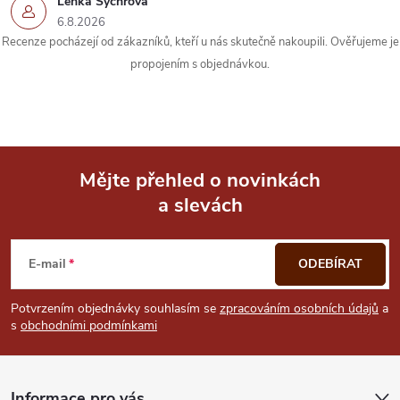
Lenka Sychrová
6.8.2026
Recenze pocházejí od zákazníků, kteří u nás skutečně nakoupili. Ověřujeme je
propojením s objednávkou.
Mějte přehled o novinkách
a slevách
Z
á
E-mail
ODEBÍRAT
p
Potvrzením objednávky souhlasím se
zpracováním osobních údajů
a
s
obchodními podmínkami
a
t
Informace pro vás