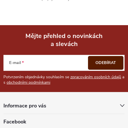
Mějte přehled o novinkách
a slevách
Z
á
E-mail
ODEBÍRAT
p
Potvrzením objednávky souhlasím se
zpracováním osobních údajů
a
s
obchodními podmínkami
a
t
Informace pro vás
í
Facebook