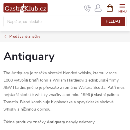
Přejít
NÁKUPNÍ
KOŠÍK
na
obsah
HLEDAT
Prodávané značky
Antiquary
The Antiquary je značka skotské blended whisky, kterou v roce
1888 vytvořili bratři John a William Hardieovi z edinburské firmy
J&W Hardie; jméno je převzato z románu Waltera Scotta. Patří mezi
nejstarší skotské whisky značky a od roku 1996 ji vlastní palírna
Tomatin. Blend kombinuje highlandské a speysideské sladové
whisky s nížinnou obilnou.
Žádné produkty značky
Antiquary
nebyly nalezeny...