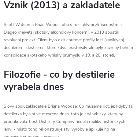
Vznik (2013) a zakladatele
Scott Watson a Brian Woods, oba s rozsahlymi zkusenostmi z
Diageo (nejvetsi skotsky alkoholovy koncern), v 2013 spustili
revolucni projekt. Cilem bylo ozit chutove profily lost (zaniklych)
destileren - destileren, ktere kdysi existovaly, ale byly zavreny behem
konsolidace skotskeho whisky prumyslu v 19. a 20. stoleti.
Filozofie - co by destilerie
vyrabela dnes
Slovy spoluzakladatele Briana Woodse: Co muzeme rict, je: kdyby ta
destilerka byla stale otevrena dnes, toto je styl whisky, ktery by
produkovala. Lost Distillery Company nedela repliky historickych
lahvi - misto toho rekonstruuje styl vyroby a aplikuje ho na
soucasne suroviny a procesy.