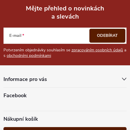
Mějte přehled o novinkách
a slevách
Z
á
E-mail
ODEBÍRAT
p
Potvrzením objednávky souhlasím se
zpracováním osobních údajů
a
s
obchodními podmínkami
a
t
Informace pro vás
í
Facebook
Nákupní košík