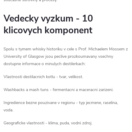
Vedecky vyzkum - 10
klicovych komponent
Spolu s tymem whisky historiku v cele s Prof. Michaelem Mossem z
University of Glasgow jsou peclive prozkoumavany vsechny
dostupne informace o minulych destilerkach:
Vlastnosti destilacnich kotlu - tvar, velikost.
Washbacks a mash tuns - fermentacni a maceracni zarizeni.
Ingredience bezne pouzivane v regionu - typ jecmene, raselina,
voda.
Geograficke vlastnosti - klima, puda, vodni zdroj.