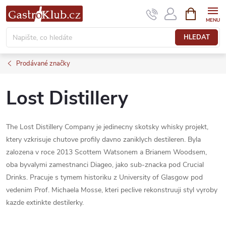
Přejít
NÁKUPNÍ
KOŠÍK
na
obsah
HLEDAT
Prodávané značky
Lost Distillery
The Lost Distillery Company je jedinecny skotsky whisky projekt,
ktery vzkrisuje chutove profily davno zaniklych destileren. Byla
zalozena v roce 2013 Scottem Watsonem a Brianem Woodsem,
oba byvalymi zamestnanci Diageo, jako sub-znacka pod Crucial
Drinks. Pracuje s tymem historiku z University of Glasgow pod
vedenim Prof. Michaela Mosse, kteri peclive rekonstruuji styl vyroby
kazde extinkte destilerky.