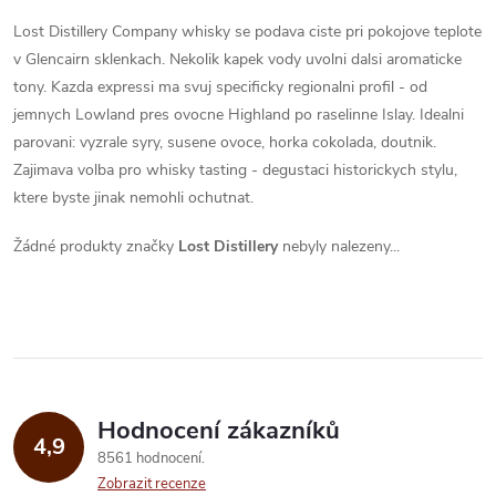
Lost Distillery Company whisky se podava ciste pri pokojove teplote
v Glencairn sklenkach. Nekolik kapek vody uvolni dalsi aromaticke
tony. Kazda expressi ma svuj specificky regionalni profil - od
jemnych Lowland pres ovocne Highland po raselinne Islay. Idealni
parovani: vyzrale syry, susene ovoce, horka cokolada, doutnik.
Zajimava volba pro whisky tasting - degustaci historickych stylu,
ktere byste jinak nemohli ochutnat.
Žádné produkty značky
Lost Distillery
nebyly nalezeny...
Hodnocení zákazníků
4,9
8561 hodnocení
Zobrazit recenze