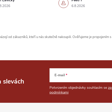
ří Lavický
Peetr F
8.2026
6.8.2026
zejí od zákazníků, kteří u nás skutečně nakoupili. Ověřujeme je propojením 
E-mail
a slevách
Potvrzením objednávky souhlasím se
zp
podmínkami