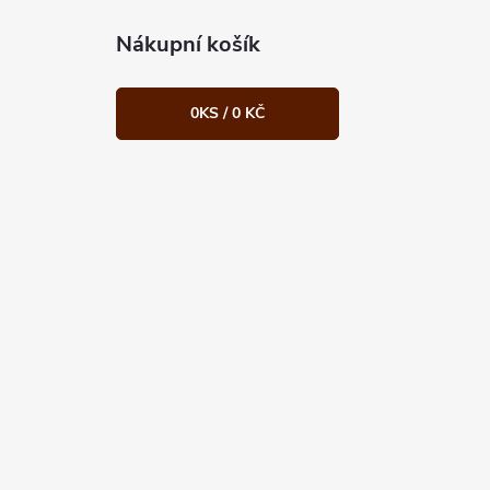
Nákupní košík
0
KS /
0 KČ