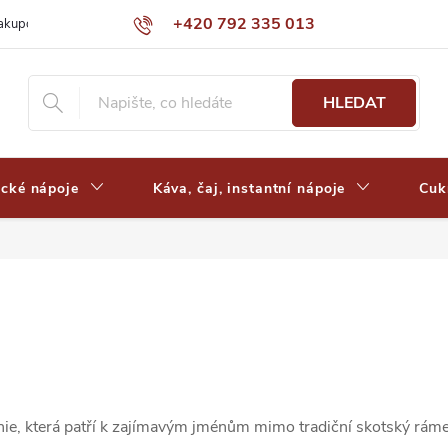
+420 792 335 013
nakupovat
Výdejní místa a ceny dopravy
Často kladené otázky
HLEDAT
ické nápoje
Káva, čaj, instantní nápoje
Cuk
ie, která patří k zajímavým jménům mimo tradiční skotský rámec.