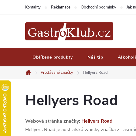
Přejít
Kontakty
Reklamace
Obchodní podmínky
Jak 
na
obsah
Oblíbené produkty
Náš tip
Alkohol
Prodávané značky
Hellyers Road
Domů
Hellyers Road
Webová stránka značky:
Hellyers Road
Hellyers Road je australská whisky značka z Tasmán