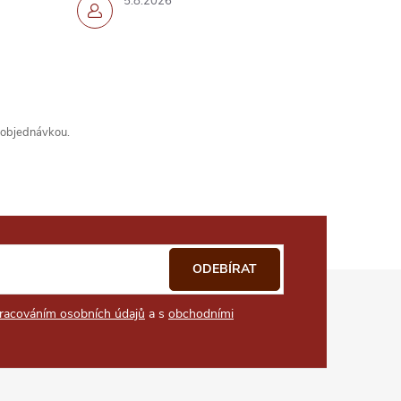
5.8.2026
s objednávkou.
ODEBÍRAT
racováním osobních údajů
a s
obchodními