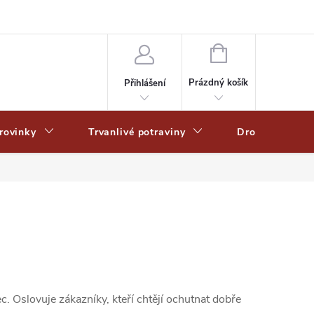
Zpracování osobních dat
Zásady ochrany osobních údajů
Zásady po
NÁKUPNÍ
KOŠÍK
Prázdný košík
Přihlášení
rovinky
Trvanlivé potraviny
Drogerie
 Oslovuje zákazníky, kteří chtějí ochutnat dobře