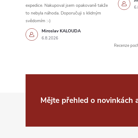
Ji
expedice. Nakupoval jsem opakovaně takže
6.
to nebyla náhoda. Doporučuji s klidným
svědomím :-)
Miroslav KALOUDA
6.8.2026
Recenze pochá
Z
Mějte přehled o novinkách
á
p