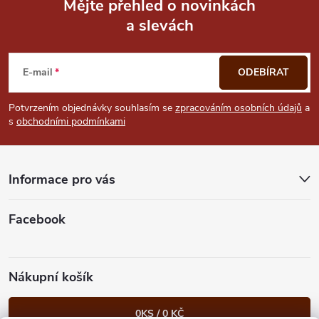
Mějte přehled o novinkách
a slevách
Z
á
E-mail
ODEBÍRAT
p
Potvrzením objednávky souhlasím se
zpracováním osobních údajů
a
s
obchodními podmínkami
a
t
Informace pro vás
í
Facebook
Nákupní košík
0
KS /
0 KČ