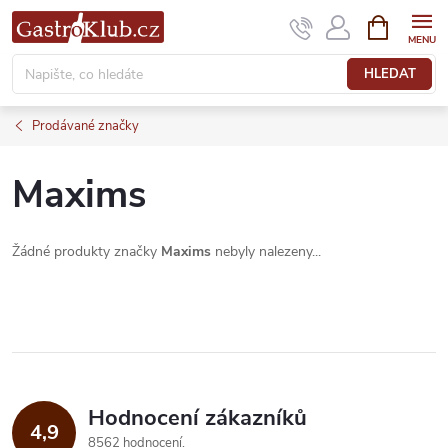
Přejít
NÁKUPNÍ
KOŠÍK
na
obsah
HLEDAT
Prodávané značky
Maxims
Žádné produkty značky
Maxims
nebyly nalezeny...
Hodnocení zákazníků
4,9
8562 hodnocení