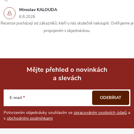
Miroslav KALOUDA
6.8.2026
Recenze pocházejí od zákazníků, kteří u nás skutečně nakoupili. Ověřujeme je
propojením s objednávkou.
Mějte přehled o novinkách
a slevách
Z
á
E-mail
ODEBÍRAT
p
Potvrzením objednávky souhlasím se
zpracováním osobních údajů
a
s
obchodními podmínkami
a