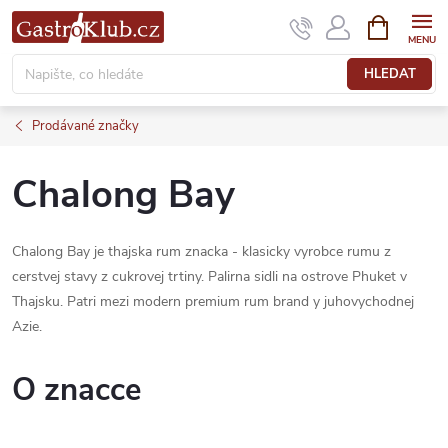
Přejít
NÁKUPNÍ
KOŠÍK
na
obsah
HLEDAT
Prodávané značky
Chalong Bay
Chalong Bay je thajska rum znacka - klasicky vyrobce rumu z
cerstvej stavy z cukrovej trtiny. Palirna sidli na ostrove Phuket v
Thajsku. Patri mezi modern premium rum brand y juhovychodnej
Azie.
O znacce