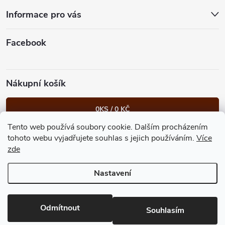
t
Informace pro vás
í
Facebook
Nákupní košík
0
KS /
0 KČ
Tento web používá soubory cookie. Dalším procházením
Heureka.cz
Facebook
Instagram
Bonvolo - přidej se taky
tohoto webu vyjadřujete souhlas s jejich používáním.
Více
zde
Nastavení
Copyright 2026
GastroKlub.cz
. Všechna práva vyhrazena.
Upravit
nastavení cookies
Vytvořil Shoptet Premium
Odmítnout
Souhlasím