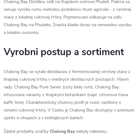
Chalong Bay Distillery sidli na thajskom ostrove Phuket. Palirna sa
venuje vyrobe rumu metodou podobnou rhum agricole - z cerstvej
stavy z lokalnej cukrovej trtiny. Pojmenovani odkazuje na zaliv
Chalong Bay na Phukete. Znacka kladie doraz na remeselnu vyrobu
a lokalnu surovinu.
Vyrobni postup a sortiment
Chalong Bay se vyrabi destilaciou z fermentovanej cerstvej stavy z
thajskej cukrovej trtiny v mednych destilacnych pristojoch. Hlavni
rady: Chalong Bay Pure Series (cisty biely rum), Chalong Bay
infuzovane varianty s thajskymi botanikami (napr. citronova trava,
kaffir lime). Charakteristicky chutovy profil je svezi, rastlinny s
notami cukrovej trtiny. V Cesku je Chalong Bay dostupny v premium
spirits e-shopech a v koktejlovych barech.
Žádné produkty značky
Chalong Bay
nebyly nalezeny...