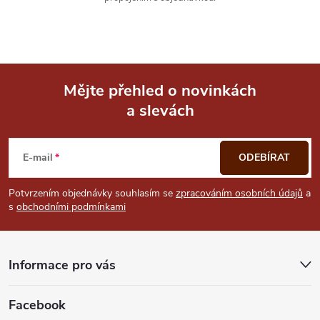
Mějte přehled o novinkách
a slevách
Z
á
E-mail
ODEBÍRAT
p
Potvrzením objednávky souhlasím se
zpracováním osobních údajů
a
s
obchodními podmínkami
a
t
Informace pro vás
í
Facebook