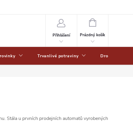
Zpracování osobních dat
Zásady ochrany osobních údajů
Zásady po
NÁKUPNÍ
KOŠÍK
Prázdný košík
Přihlášení
rovinky
Trvanlivé potraviny
Drogerie
nu. Stála u prvních prodejních automatů vyrobených