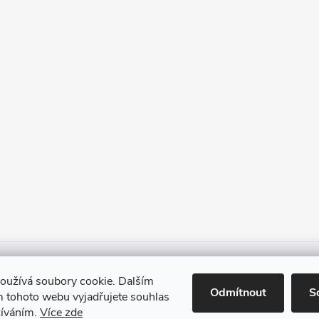
Heureka.cz
Facebook
Instagram
Bonvolo - přidej se taky
oužívá soubory cookie. Dalším
Odmítnout
S
 tohoto webu vyjadřujete souhlas
žíváním.
Více zde