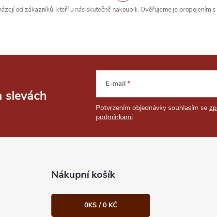
zejí od zákazníků, kteří u nás skutečně nakoupili. Ověřujeme je propojením 
E-mail
a slevách
Potvrzením objednávky souhlasím se
zp
podmínkami
Nákupní košík
0
KS /
0 KČ