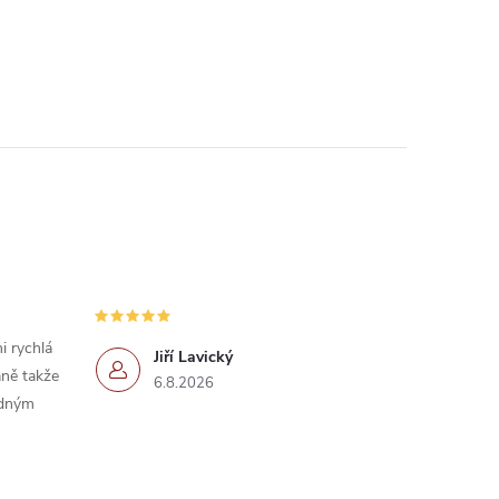
i rychlá
Jiří Lavický
ně takže
6.8.2026
idným