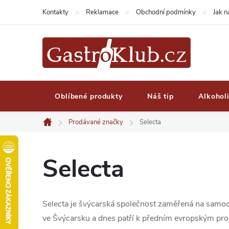
Přejít
Kontakty
Reklamace
Obchodní podmínky
Jak 
na
obsah
Oblíbené produkty
Náš tip
Alkohol
Prodávané značky
Selecta
Domů
Selecta
Selecta je švýcarská společnost zaměřená na samoo
ve Švýcarsku a dnes patří k předním evropským pro