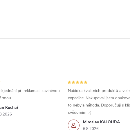
é jednání při reklamaci zaviněnou
Nabídka kvalitních produktů a velm
firmou
expedice. Nakupoval jsem opakova
to nebyla náhoda. Doporučuji s kl
van Kuchař
svědomím :-)
8.2026
Miroslav KALOUDA
6.8.2026