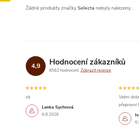
Žádné produkty značky
Selecta
nebyly nalezeny...
Hodnocení zákazníků
4,9
8562 hodnocení
Zobrazit recenze
ok
Velmi dobr
přepravní 
Lenka Sychrová
6.8.2026
I
6.