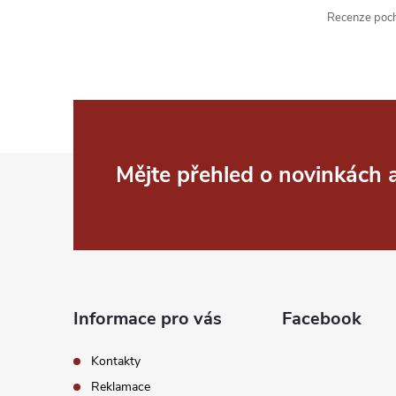
Recenze pochá
Z
Mějte přehled o novinkách
á
p
a
Informace pro vás
Facebook
t
Kontakty
í
Reklamace