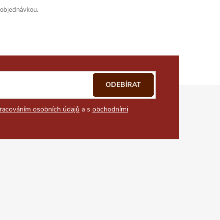
s objednávkou.
ODEBÍRAT
racováním osobních údajů
a s
obchodními