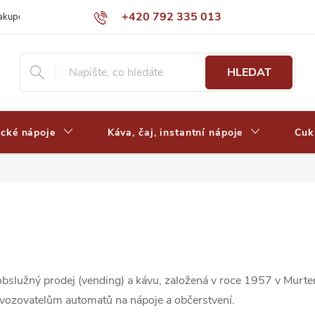
+420 792 335 013
nakupovat
Výdejní místa a ceny dopravy
Často kladené otázky
HLEDAT
ické nápoje
Káva, čaj, instantní nápoje
Cuk
bslužný prodej (vending) a kávu, založená v roce 1957 v Murte
vozovatelům automatů na nápoje a občerstvení.