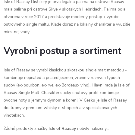
Isle of Raasay Distillery je prva legalna palirna na ostrove Raasay -
mala palirna pri ostrove Skye v skotskych Hebridach. Palirna bola
otvorena v roce 2017 a predstavuje moderny pristup k vyrobe
ostrovneho single maltu. Klade doraz na lokalny charakter a vyuzitie
miestnej vody.
Vyrobni postup a sortiment
Isle of Raasay se vyrabi klasickou skotskou single malt metodou -
kombinuje nepeated a peated jecmen, zranie v ruznych typoch
sudov (ex-bourbon, ex-rye, ex-Bordeaux vino). Hlavni rada je Isle of
Raasay Single Malt. Charakteristicky chutovy profil kombinuje
ovocne noty s jemnym dymom a koreni. V Cesku je Isle of Raasay
dostupny v premium whisky e-shopech a v specializovanych
vinotekach.
Žádné produkty značky
Isle of Raasay
nebyly nalezeny...