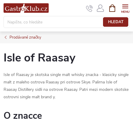
Přejít
NÁKUPNÍ
KOŠÍK
na
obsah
HLEDAT
Prodávané značky
Isle of Raasay
Isle of Raasay je skotska single malt whisky znacka - klasicky single
malt z maleho ostrova Raasay pri ostrove Skye. Palirna Isle of
Raasay Distillery sidli na ostrove Raasay. Patri mezi modern skotske
ostrovni single malt brand y.
O znacce