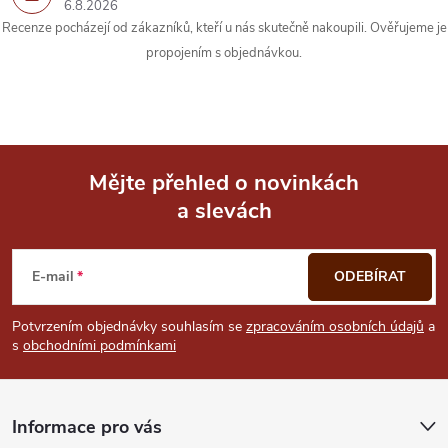
6.8.2026
Recenze pocházejí od zákazníků, kteří u nás skutečně nakoupili. Ověřujeme je
propojením s objednávkou.
Mějte přehled o novinkách
a slevách
Z
á
E-mail
ODEBÍRAT
p
Potvrzením objednávky souhlasím se
zpracováním osobních údajů
a
s
obchodními podmínkami
a
t
Informace pro vás