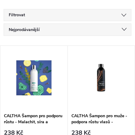
Filtrovat
Ř
Nejprodávanější
a
Nejlevnější
V
Nejdražší
z
ý
Abecedně
e
p
n
i
í
s
p
CALTHA Šampon pro podporu
CALTHA Šampon pro muže -
růstu - Malachit, síra a
podpora růstu vlasů -
p
přeslička, 250 ml
Malachit, síra a přeslička, 250
238 Kč
238 Kč
ml