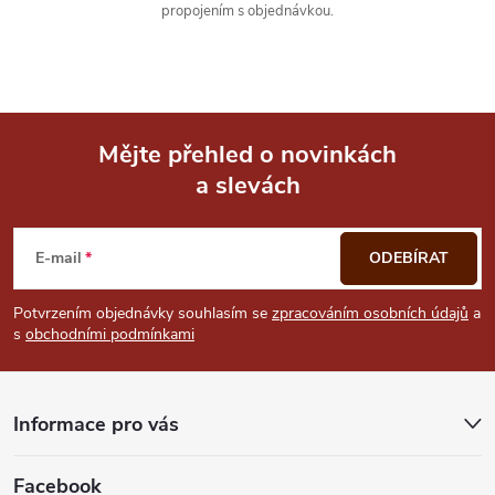
propojením s objednávkou.
Mějte přehled o novinkách
a slevách
Z
á
E-mail
ODEBÍRAT
p
Potvrzením objednávky souhlasím se
zpracováním osobních údajů
a
s
obchodními podmínkami
a
t
Informace pro vás
í
Facebook