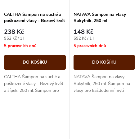
CALTHA Šampon na suché a
NATAVA Šampon na vlasy
poškozené vlasy - Bezový květ
Rakytník, 250 ml
a šípek, 250 ml
238 Kč
148 Kč
Měrná
Měrná
952 Kč / 1 l
592 Kč / 1 l
cena:
cena:
5 pracovních dnů
5 pracovních dnů
DO KOŠÍKU
DO KOŠÍKU
CALTHA Šampon na suché a
NATAVA Šampon na vlasy
poškozené vlasy - Bezový květ
Rakytník, 250 ml. Šampon na
a šípek, 250 ml. Šampon pro
vlasy pro každodenní mytí
každodenní mytí vlasů.
vlasů.