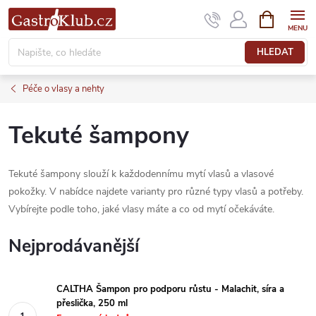
Přejít
NÁKUPNÍ
KOŠÍK
na
obsah
HLEDAT
Péče o vlasy a nehty
Tekuté šampony
Tekuté šampony slouží k každodennímu mytí vlasů a vlasové
pokožky. V nabídce najdete varianty pro různé typy vlasů a potřeby.
Vybírejte podle toho, jaké vlasy máte a co od mytí očekáváte.
Nejprodávanější
CALTHA Šampon pro podporu růstu - Malachit, síra a
přeslička, 250 ml