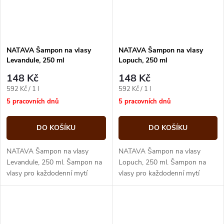
NATAVA Šampon na vlasy
NATAVA Šampon na vlasy
Levandule, 250 ml
Lopuch, 250 ml
148 Kč
148 Kč
Měrná
Měrná
592 Kč / 1 l
592 Kč / 1 l
cena:
cena:
5 pracovních dnů
5 pracovních dnů
DO KOŠÍKU
DO KOŠÍKU
NATAVA Šampon na vlasy
NATAVA Šampon na vlasy
Levandule, 250 ml. Šampon na
Lopuch, 250 ml. Šampon na
vlasy pro každodenní mytí
vlasy pro každodenní mytí
vlasů.
vlasů.