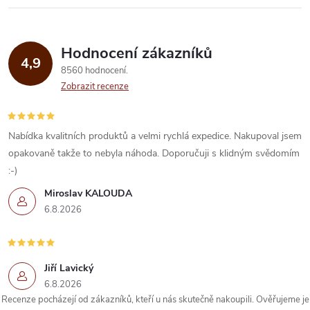
r
v
k
Hodnocení zákazníků
4,9
8560 hodnocení
y
Zobrazit recenze
v
ý
Nabídka kvalitních produktů a velmi rychlá expedice. Nakupoval jsem
opakovaně takže to nebyla náhoda. Doporučuji s klidným svědomím
p
:-)
i
Miroslav KALOUDA
6.8.2026
s
u
Jiří Lavický
6.8.2026
Recenze pocházejí od zákazníků, kteří u nás skutečně nakoupili. Ověřujeme je