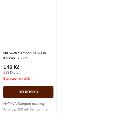
NATAVA Šampon na vlasy
Kopřiva, 250 ml
148 Kč
Měrná
592 Kč / 1 l
cena:
5 pracovních dnů
DO KOŠÍKU
NATAVA Šampon na vlasy
Kopřiva, 250 ml. Šampon na