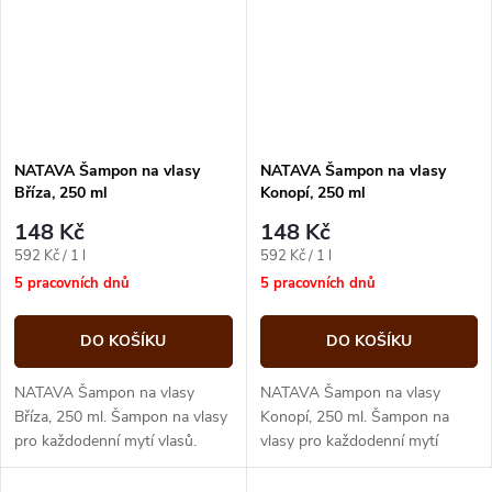
NATAVA Šampon na vlasy
NATAVA Šampon na vlasy
Bříza, 250 ml
Konopí, 250 ml
148 Kč
148 Kč
Měrná
Měrná
592 Kč / 1 l
592 Kč / 1 l
cena:
cena:
5 pracovních dnů
5 pracovních dnů
DO KOŠÍKU
DO KOŠÍKU
NATAVA Šampon na vlasy
NATAVA Šampon na vlasy
Bříza, 250 ml. Šampon na vlasy
Konopí, 250 ml. Šampon na
pro každodenní mytí vlasů.
vlasy pro každodenní mytí
vlasů.