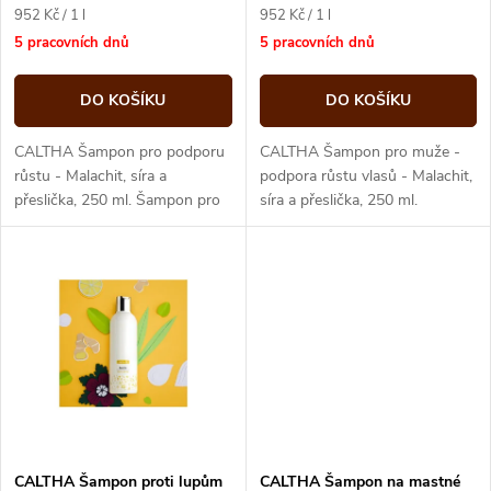
r
r
Měrná
Měrná
952 Kč / 1 l
952 Kč / 1 l
o
cena:
cena:
5 pracovních dnů
5 pracovních dnů
o
d
DO KOŠÍKU
DO KOŠÍKU
d
u
CALTHA Šampon pro podporu
CALTHA Šampon pro muže -
u
růstu - Malachit, síra a
podpora růstu vlasů - Malachit,
přeslička, 250 ml. Šampon pro
síra a přeslička, 250 ml.
k
každodenní mytí vlasů.
Šampon pro každodenní mytí
k
vlasů.
t
t
ů
ů
CALTHA Šampon proti lupům
CALTHA Šampon na mastné