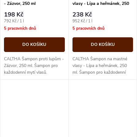
- Zázvor, 250 ml
vlasy - Lípa a heřmánek, 250
ml
198 Kč
238 Kč
Měrná
Měrná
792 Kč / 1 l
952 Kč / 1 l
cena:
cena:
5 pracovních dnů
5 pracovních dnů
DO KOŠÍKU
DO KOŠÍKU
CALTHA Šampon proti lupům -
CALTHA Šampon na mastné
Zázvor, 250 ml. Šampon pro
vlasy - Lípa a heřmánek, 250
každodenní mytí vlasů.
ml. Šampon pro každodenní
mytí vlasů.