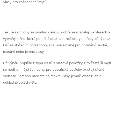
vlasy pro každodenní mytí
vlasů.
O
v
Tekuté šampony se snadno dávkují, dobře se rozdělují ve vlasech a
vytvářejí pěnu, která pomáhá odstranit nečistoty a přebytečný maz.
l
Liší se složením podle toho, zda jsou určené pro normální, suché,
á
mastné nebo jemné vlasy.
d
Při výběru vyjděte z typu vlasů a vlasové pokožky. Pro častější mytí
se hodí jemnější šampony, pro specifické potřeby existují cílené
a
varianty. Šampon naneste na mokré vlasy, jemně vmasírujte a
důkladně opláchněte.
c
í
p