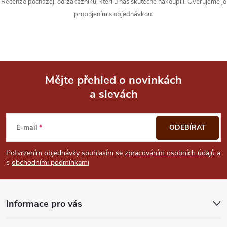
Recenze pocházejí od zákazníků, kteří u nás skutečně nakoupili. Ověřujeme je
propojením s objednávkou.
Mějte přehled o novinkách
a slevách
Z
á
E-mail
ODEBÍRAT
p
Potvrzením objednávky souhlasím se
zpracováním osobních údajů
a
s
obchodními podmínkami
a
t
Informace pro vás