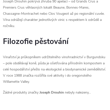
Joseph Drouhin pokrývá zhruba 90 apelací – od Grands Crus a
Premiers Crus věhlasných lokalit Beaune, Bonnes-Mares,
Chassagne-Montrachet nebo Clos Vougeot až po regionální cuvée.
Vína odrážejí charakter jednotlivých vinic s respektem k odrůdě a
ročníku.
Filozofie pěstování
Vinařství je průkopníkem udržitelného vinohradnictví v Burgundsku
– pole obdělávají koně, půda je ošetřována přírodním kompostem a
celé hospodářství přešlo na ekologické a biodynamické zemědělství.
V roce 1988 značka rozšířila své aktivity i do oregonského
Willamette Valley.
Žádné produkty značky
Joseph Drouhin
nebyly nalezeny...