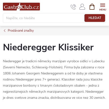
Přejít
NÁKUPNÍ
KOŠÍK
na
obsah
HLEDAT
Prodávané značky
Niederegger Klissiker
Niederegger je tradicni německy marzipan vyrobce sidlici v Lubecku
(Severni Nemecko, Schleswig-Holstein). Firma byla zalozena v roce
1806 Johanem Georgem Niedereggerem a od te doby je vlastnena
rodinou Niederegger pres 7+ generaci. Klassiker rada jsou klasicke
marzipanove bonbony s tmavym ćokoladovym obalem - jedna z
nejprestiznejsich německych marzipanovych kategorii. Niederegger
je dnes svetove znama znacka, distribuovana ve vice nez 30 zemich.