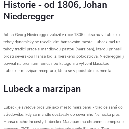
Historie - od 1806, Johan
Niederegger
Johan Georg Niederegger zalozil v roce 1806 cukrarnu v Lubecku -
tehdy dynamicky se rozvijejicim hanzovním meste. Lubeck mel uz
tehdy tradici prace s mandlovou pastou (marzipan), kterou prinesli
prosti severskou Hansa lodi z Iberskeho poloostrova. Niederegger ji
povysil na premium remeslnou kategorii a vytvoril klasickou
Lubecker marzipan recepturu, ktera se v podstate nezmenila.
Lubeck a marzipan
Lubeck je svetove proslulé jako mesto marzipanu - tradice sahá do
středovéku, kdy se mandle dostavaly do severniho Nemecka pres
Hansa obchodni cesty. Lubecker Marzipan ma chranene zemepisne
oznaceni (PGI) - vyznamova kategorie podle EU prava. Tato