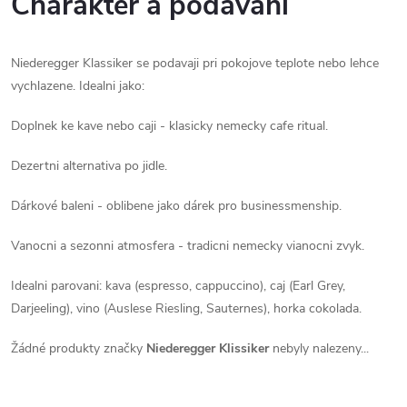
Charakter a podavani
Niederegger Klassiker se podavaji pri pokojove teplote nebo lehce
vychlazene. Idealni jako:
Doplnek ke kave nebo caji - klasicky nemecky cafe ritual.
Dezertni alternativa po jidle.
Dárkové baleni - oblibene jako dárek pro businessmenship.
Vanocni a sezonni atmosfera - tradicni nemecky vianocni zvyk.
Idealni parovani: kava (espresso, cappuccino), caj (Earl Grey,
Darjeeling), vino (Auslese Riesling, Sauternes), horka cokolada.
Žádné produkty značky
Niederegger Klissiker
nebyly nalezeny...