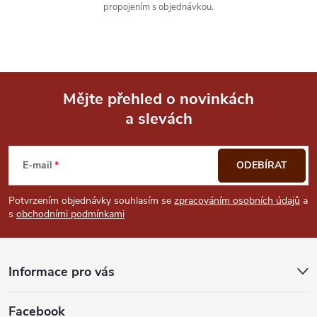
propojením s objednávkou.
Mějte přehled o novinkách
a slevách
Z
á
E-mail
ODEBÍRAT
p
Potvrzením objednávky souhlasím se
zpracováním osobních údajů
a
s
obchodními podmínkami
a
t
Informace pro vás
í
Facebook