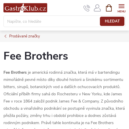
Přejít
NÁKUPNÍ
KOŠÍK
na
obsah
HLEDAT
Prodávané značky
Fee Brothers
Fee Brothers
je americká rodinná značka, která má v bartendingu
mimořádně pevné místo díky dlouhé historii a širokému sortimentu
bitters, sirupů, botanických vod a dalších ochucovacích produktů.
Oficiální příběh firmy sahá do Rochesteru v New Yorku, kde James
Fee v roce 1864 založil podnik James Fee & Company. Z původního
obchodu a vinařského podnikání se postupně vyvinula značka, která
přežila požáry, změny trhu i období prohibice a dodnes zůstává
rodinným podnikem. Právě tahle kontinuita je na Fee Brothers