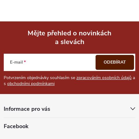
Mějte přehled o novinkách
a slevách
Z
á
E-mail
ODEBÍRAT
p
Potvrzením objednávky souhlasím se
zpracováním osobních údajů
a
s
obchodními podmínkami
a
t
Informace pro vás
í
Facebook