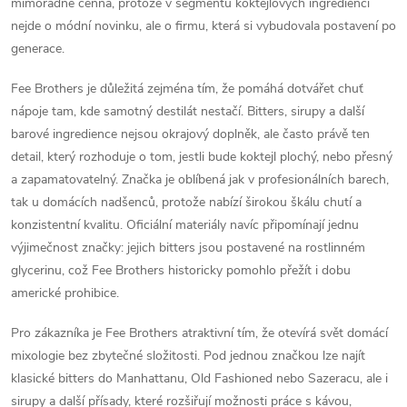
mimořádně cenná, protože v segmentu koktejlových ingrediencí
nejde o módní novinku, ale o firmu, která si vybudovala postavení po
generace.
Fee Brothers je důležitá zejména tím, že pomáhá dotvářet chuť
nápoje tam, kde samotný destilát nestačí. Bitters, sirupy a další
barové ingredience nejsou okrajový doplněk, ale často právě ten
detail, který rozhoduje o tom, jestli bude koktejl plochý, nebo přesný
a zapamatovatelný. Značka je oblíbená jak v profesionálních barech,
tak u domácích nadšenců, protože nabízí širokou škálu chutí a
konzistentní kvalitu. Oficiální materiály navíc připomínají jednu
výjimečnost značky: jejich bitters jsou postavené na rostlinném
glycerinu, což Fee Brothers historicky pomohlo přežít i dobu
americké prohibice.
Pro zákazníka je Fee Brothers atraktivní tím, že otevírá svět domácí
mixologie bez zbytečné složitosti. Pod jednou značkou lze najít
klasické bitters do Manhattanu, Old Fashioned nebo Sazeracu, ale i
sirupy a další přísady, které rozšiřují možnosti práce s kávou,