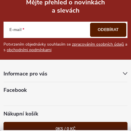
Mějte přehled o novinkách
a slevách
Z
á
E-mail
ODEBÍRAT
p
Potvrzením objednávky souhlasím se
zpracováním osobních údajů
a
s
obchodními podmínkami
a
t
Informace pro vás
í
Facebook
Nákupní košík
0
KS /
0 KČ