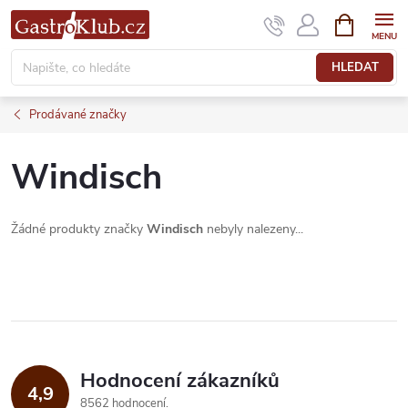
Přejít
NÁKUPNÍ
KOŠÍK
na
obsah
HLEDAT
Prodávané značky
Windisch
Žádné produkty značky
Windisch
nebyly nalezeny...
Hodnocení zákazníků
4,9
8562 hodnocení