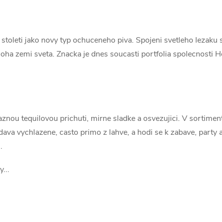
 stoleti jako novy typ ochuceneho piva. Spojeni svetleho lezaku 
ha zemi sveta. Znacka je dnes soucasti portfolia spolecnosti H
znou tequilovou prichuti, mirne sladke a osvezujici. V sortiment
dava vychlazene, casto primo z lahve, a hodi se k zabave, part
.
...