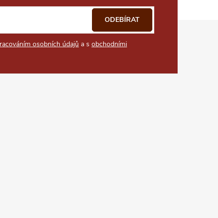
ODEBÍRAT
racováním osobních údajů
a s
obchodními