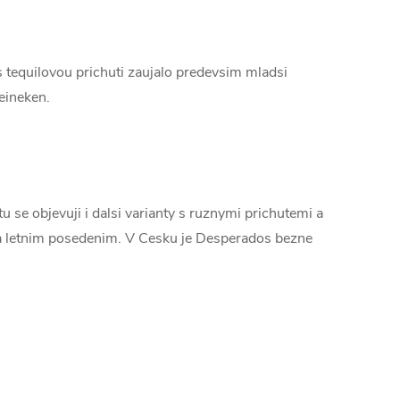
s tequilovou prichuti zaujalo predevsim mladsi
eineken.
u se objevuji i dalsi varianty s ruznymi prichutemi a
y a letnim posedenim. V Cesku je Desperados bezne