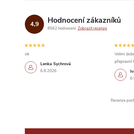
Hodnocení zákazníků
4,9
8562 hodnocení
Zobrazit recenze
ok
Velmi dobr
přepravní 
Lenka Sychrová
6.8.2026
I
6.
Recenze pochá