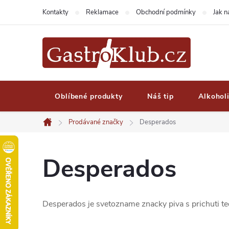
Přejít
Kontakty
Reklamace
Obchodní podmínky
Jak 
na
obsah
Oblíbené produkty
Náš tip
Alkohol
Prodávané značky
Desperados
Domů
Desperados
Desperados je svetozname znacky piva s prichuti tequ