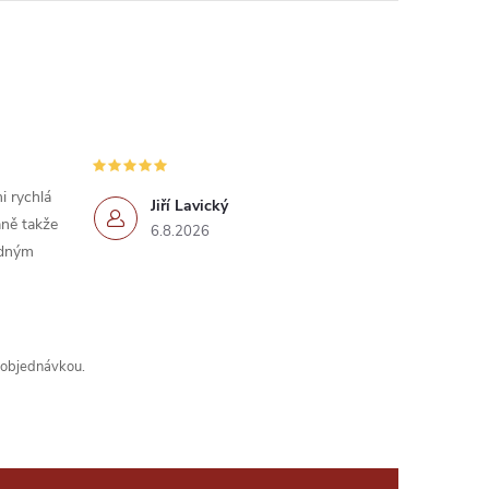
i rychlá
Jiří Lavický
ně takže
6.8.2026
idným
s objednávkou.