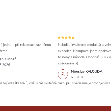
é jednání při reklamaci zaviněnou
Nabídka kvalitních produktů a velm
firmou
expedice. Nakupoval jsem opakova
to nebyla náhoda. Doporučuji s kl
van Kuchař
svědomím :-)
8.2026
Miroslav KALOUDA
6.8.2026
zejí od zákazníků, kteří u nás skutečně nakoupili. Ověřujeme je propojením 