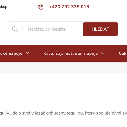
+420 792 335 013
nakupovat
Výdejní místa a ceny dopravy
Často kladené otázky
HLEDAT
ické nápoje
Káva, čaj, instantní nápoje
Cuk
ily. Jde o svetly lezak ochuceny tequilou, ktery spojuje pivni sv