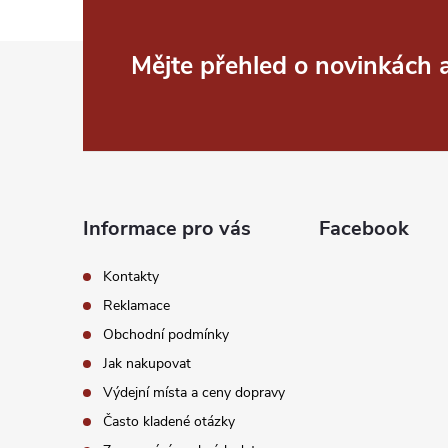
Z
Mějte přehled o novinkách
á
p
a
Informace pro vás
Facebook
t
Kontakty
í
Reklamace
Obchodní podmínky
Jak nakupovat
Výdejní místa a ceny dopravy
Často kladené otázky