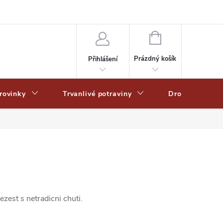
Zpracování osobních dat
Zásady ochrany osobních údajů
Zásady po
NÁKUPNÍ
KOŠÍK
Prázdný košík
Přihlášení
rovinky
Trvanlivé potraviny
Drogerie
ezest s netradicni chuti.