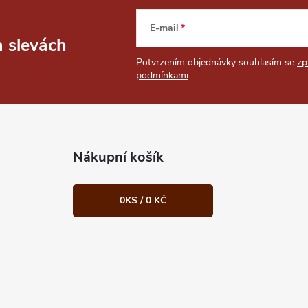
E-mail
a slevách
Potvrzením objednávky souhlasím se
zp
podmínkami
Nákupní košík
0
KS /
0 KČ