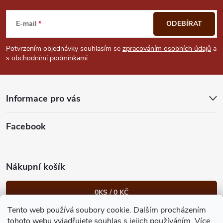
á
E-mail
ODEBÍRAT
p
Potvrzením objednávky souhlasím se
zpracováním osobních údajů
a
s
obchodními podmínkami
a
t
Informace pro vás
í
Facebook
Nákupní košík
0
KS /
0 KČ
Tento web používá soubory cookie. Dalším procházením
Heureka.cz
Facebook
Instagram
Bonvolo - přidej se taky
tohoto webu vyjadřujete souhlas s jejich používáním.
Více