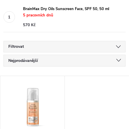
BrainMax Dry Oils Sunscreen Face, SPF 50, 50 ml
5 pracovních dnů
570 Kč
Filtrovat
Ř
Nejprodávanější
a
Nejlevnější
V
Nejdražší
z
ý
Abecedně
e
p
n
i