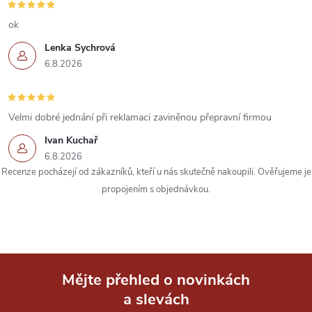
v
ý
ok
Lenka Sychrová
p
6.8.2026
i
s
Velmi dobré jednání při reklamaci zaviněnou přepravní firmou
u
Ivan Kuchař
6.8.2026
Recenze pocházejí od zákazníků, kteří u nás skutečně nakoupili. Ověřujeme je
propojením s objednávkou.
Mějte přehled o novinkách
a slevách
Z