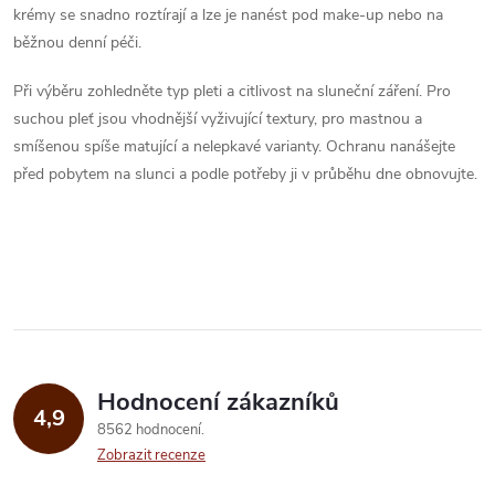
l
krémy se snadno roztírají a lze je nanést pod make-up nebo na
á
běžnou denní péči.
d
Při výběru zohledněte typ pleti a citlivost na sluneční záření. Pro
suchou pleť jsou vhodnější vyživující textury, pro mastnou a
a
smíšenou spíše matující a nelepkavé varianty. Ochranu nanášejte
před pobytem na slunci a podle potřeby ji v průběhu dne obnovujte.
c
í
p
r
v
k
Hodnocení zákazníků
4,9
8562 hodnocení
y
Zobrazit recenze