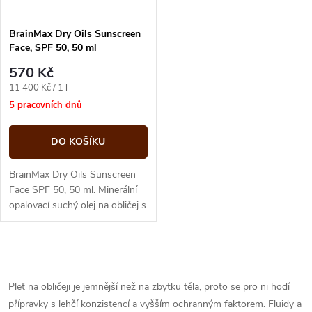
í
s
p
BrainMax Dry Oils Sunscreen
Face, SPF 50, 50 ml
p
r
570 Kč
r
Měrná
11 400 Kč / 1 l
o
cena:
5 pracovních dnů
o
d
DO KOŠÍKU
d
u
BrainMax Dry Oils Sunscreen
u
Face SPF 50, 50 ml. Minerální
opalovací suchý olej na obličej s
k
velmi vysokou ochranou
k
UVA/UVB, s oxidem
t
zinečnatým a...
O
t
ů
v
Pleť na obličeji je jemnější než na zbytku těla, proto se pro ni hodí
ů
přípravky s lehčí konzistencí a vyšším ochranným faktorem. Fluidy a