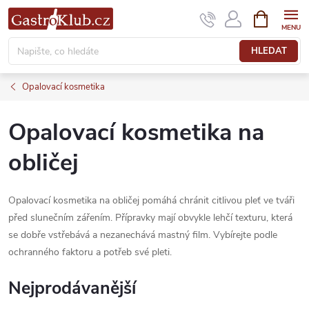
Přejít
NÁKUPNÍ
KOŠÍK
na
obsah
HLEDAT
Opalovací kosmetika
Opalovací kosmetika na
obličej
Opalovací kosmetika na obličej pomáhá chránit citlivou pleť ve tváři
před slunečním zářením. Přípravky mají obvykle lehčí texturu, která
se dobře vstřebává a nezanechává mastný film. Vybírejte podle
ochranného faktoru a potřeb své pleti.
Nejprodávanější