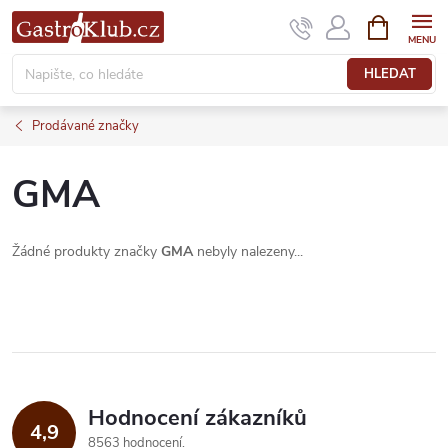
Přejít
NÁKUPNÍ
KOŠÍK
na
obsah
HLEDAT
Prodávané značky
GMA
Žádné produkty značky
GMA
nebyly nalezeny...
Hodnocení zákazníků
4,9
8563 hodnocení