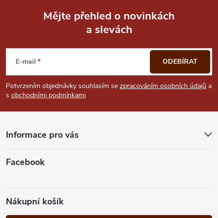
Mějte přehled o novinkách
a slevách
Z
á
E-mail
ODEBÍRAT
p
Potvrzením objednávky souhlasím se
zpracováním osobních údajů
a
s
obchodními podmínkami
a
t
Informace pro vás
í
Facebook
Nákupní košík