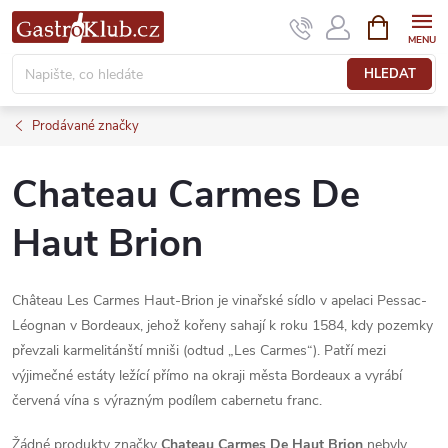
Přejít
NÁKUPNÍ
KOŠÍK
na
obsah
HLEDAT
Prodávané značky
Chateau Carmes De
Haut Brion
Château Les Carmes Haut-Brion je vinařské sídlo v apelaci Pessac-
Léognan v Bordeaux, jehož kořeny sahají k roku 1584, kdy pozemky
převzali karmelitánští mniši (odtud „Les Carmes“). Patří mezi
výjimečné estáty ležící přímo na okraji města Bordeaux a vyrábí
červená vína s výrazným podílem cabernetu franc.
Žádné produkty značky
Chateau Carmes De Haut Brion
nebyly