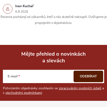
Ivan Kuchař
6.8.2026
Recenze pocházejí od zákazníků, kteří u nás skutečně nakoupili. Ověřujeme je
propojením s objednávkou.
Mějte přehled o novinkách
a slevách
Z
á
E-mail
ODEBÍRAT
p
Potvrzením objednávky souhlasím se
zpracováním osobních údajů
a
s
obchodními podmínkami
a