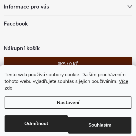
t
Informace pro vás
í
Facebook
Nákupní košík
0
KS /
0 KČ
Tento web používá soubory cookie. Dalším procházením
Heureka.cz
Facebook
Instagram
Bonvolo - přidej se taky
tohoto webu vyjadřujete souhlas s jejich používáním.
Více
zde
Nastavení
Copyright 2026
GastroKlub.cz
. Všechna práva vyhrazena.
Upravit
nastavení cookies
Vytvořil Shoptet Premium
Odmítnout
Souhlasím